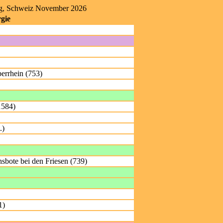
rg, Schweiz November 2026
gie
errhein (753)
1584)
.)
nsbote bei den Friesen (739)
1)