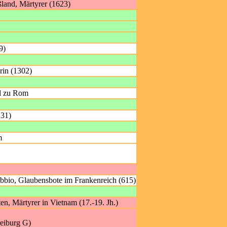
ßland, Märtyrer (1623)
9)
rin (1302)
ul zu Rom
231)
m
bio, Glaubensbote im Frankenreich (615)
en, Märtyrer in Vietnam (17.-19. Jh.)
reiburg G)