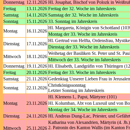
Donnerstag
12.11.2026
Hl. Josaphat, Bischof von Polozk in Weißru
Freitag
13.11.2026
Freitag der 32. Woche im Jahreskreis
Samstag
14.11.2026
Samstag der 32. Woche im Jahreskreis
Sonntag
15.11.2026
33. Sonntag im Jahreskreis
Hl. Margareta, Königin von Schottland (103
Montag
16.11.2026
Montag der 33. Woche im Jahreskreis
Hl. Gertrud von Helfta, Ordensfrau, Mystike
Dienstag
17.11.2026
Dienstag der 33. Woche im Jahreskreis
Weihetag der Basiliken St. Peter und St. Pa
Mittwoch
18.11.2026
Mittwoch der 33. Woche im Jahreskreis
Donnerstag
19.11.2026
Hl. Elisabeth, Landgräfin von Thüringen (1
Freitag
20.11.2026
Freitag der 33. Woche im Jahreskreis
Samstag
21.11.2026
Gedenktag Unserer Lieben Frau in Jerusale
Christkönigssonntag
Sonntag
22.11.2026
Letzter Sonntag im Jahreskreis
Hl. Klemens I., Papst, Märtyrer (101)
Montag
23.11.2026
Hl. Kolumban, Abt von Luxeuil und von Bob
Montag der 34. Woche im Jahreskreis
Dienstag
24.11.2026
Hl. Andreas Dung-Lac, Priester, und Gefährt
Katharina von Alexandrien, Märtyrin (4. Jh.)
2. Patronin des Kanton Wallis (im Kanton F
Mittwoch
25.11.2026