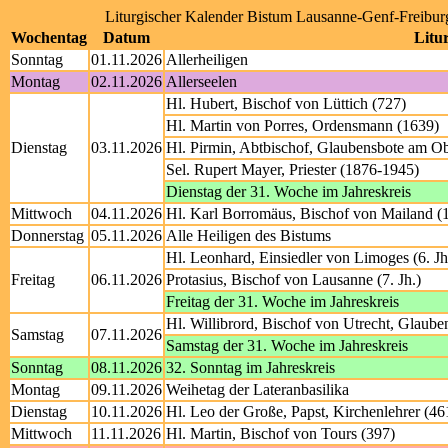
Liturgischer Kalender Bistum Lausanne-Genf-Freibu
Wochentag
Datum
Litur
Sonntag
01.11.2026
Allerheiligen
Montag
02.11.2026
Allerseelen
Hl. Hubert, Bischof von Lüttich (727)
Hl. Martin von Porres, Ordensmann (1639)
Dienstag
03.11.2026
Hl. Pirmin, Abtbischof, Glaubensbote am Ob
Sel. Rupert Mayer, Priester (1876-1945)
Dienstag der 31. Woche im Jahreskreis
Mittwoch
04.11.2026
Hl. Karl Borromäus, Bischof von Mailand (
Donnerstag
05.11.2026
Alle Heiligen des Bistums
Hl. Leonhard, Einsiedler von Limoges (6. Jh
Freitag
06.11.2026
Protasius, Bischof von Lausanne (7. Jh.)
Freitag der 31. Woche im Jahreskreis
Hl. Willibrord, Bischof von Utrecht, Glaube
Samstag
07.11.2026
Samstag der 31. Woche im Jahreskreis
Sonntag
08.11.2026
32. Sonntag im Jahreskreis
Montag
09.11.2026
Weihetag der Lateranbasilika
Dienstag
10.11.2026
Hl. Leo der Große, Papst, Kirchenlehrer (46
Mittwoch
11.11.2026
Hl. Martin, Bischof von Tours (397)