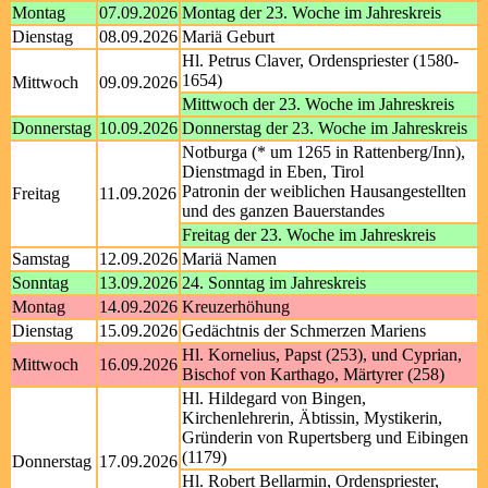
Montag
07.09.2026
Montag der 23. Woche im Jahreskreis
Dienstag
08.09.2026
Mariä Geburt
Hl. Petrus Claver, Ordenspriester (1580-
1654)
Mittwoch
09.09.2026
Mittwoch der 23. Woche im Jahreskreis
Donnerstag
10.09.2026
Donnerstag der 23. Woche im Jahreskreis
Notburga (* um 1265 in Rattenberg/Inn),
Dienstmagd in Eben, Tirol
Patronin der weiblichen Hausangestellten
Freitag
11.09.2026
und des ganzen Bauerstandes
Freitag der 23. Woche im Jahreskreis
Samstag
12.09.2026
Mariä Namen
Sonntag
13.09.2026
24. Sonntag im Jahreskreis
Montag
14.09.2026
Kreuzerhöhung
Dienstag
15.09.2026
Gedächtnis der Schmerzen Mariens
Hl. Kornelius, Papst (253), und Cyprian,
Mittwoch
16.09.2026
Bischof von Karthago, Märtyrer (258)
Hl. Hildegard von Bingen,
Kirchenlehrerin, Äbtissin, Mystikerin,
Gründerin von Rupertsberg und Eibingen
(1179)
Donnerstag
17.09.2026
Hl. Robert Bellarmin, Ordenspriester,