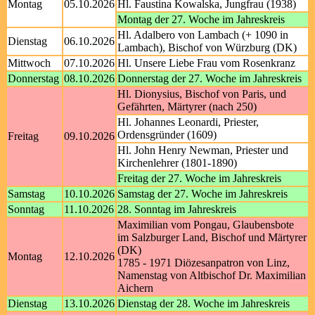
Montag
05.10.2026
Hl. Faustina Kowalska, Jungfrau (1938)
Montag der 27. Woche im Jahreskreis
Hl. Adalbero von Lambach (+ 1090 in
Dienstag
06.10.2026
Lambach), Bischof von Würzburg (DK)
Mittwoch
07.10.2026
Hl. Unsere Liebe Frau vom Rosenkranz
Donnerstag
08.10.2026
Donnerstag der 27. Woche im Jahreskreis
Hl. Dionysius, Bischof von Paris, und
Gefährten, Märtyrer (nach 250)
Hl. Johannes Leonardi, Priester,
Ordensgründer (1609)
Freitag
09.10.2026
Hl. John Henry Newman, Priester und
Kirchenlehrer (1801-1890)
Freitag der 27. Woche im Jahreskreis
Samstag
10.10.2026
Samstag der 27. Woche im Jahreskreis
Sonntag
11.10.2026
28. Sonntag im Jahreskreis
Maximilian vom Pongau, Glaubensbote
im Salzburger Land, Bischof und Märtyrer
(DK)
Montag
12.10.2026
1785 - 1971 Diözesanpatron von Linz,
Namenstag von Altbischof Dr. Maximilian
Aichern
Dienstag
13.10.2026
Dienstag der 28. Woche im Jahreskreis