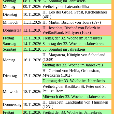
Sonntag
08.11.2026
32. Sonntag im Jahreskreis
Montag
09.11.2026
Weihetag der Lateranbasilika
Hl. Leo der Große, Papst, Kirchenlehrer
Dienstag
10.11.2026
(461)
Mittwoch
11.11.2026
Hl. Martin, Bischof von Tours (397)
Hl. Josaphat, Bischof von Polozk in
Donnerstag
12.11.2026
Weißrußland, Märtyrer (1623)
Freitag
13.11.2026
Freitag der 32. Woche im Jahreskreis
Samstag
14.11.2026
Samstag der 32. Woche im Jahreskreis
Sonntag
15.11.2026
33. Sonntag im Jahreskreis
Hl. Margareta, Königin von Schottland
(1039)
Montag
16.11.2026
Montag der 33. Woche im Jahreskreis
Hl. Gertrud von Helfta, Ordensfrau,
Mystikerin (1302)
Dienstag
17.11.2026
Dienstag der 33. Woche im Jahreskreis
Weihetag der Basiliken St. Peter und St.
Paul zu Rom
Mittwoch
18.11.2026
Mittwoch der 33. Woche im Jahreskreis
Hl. Elisabeth, Landgräfin von Thüringen
Donnerstag
19.11.2026
(1231)
Freitag
20.11.2026
Freitag der 33. Woche im Jahreskreis