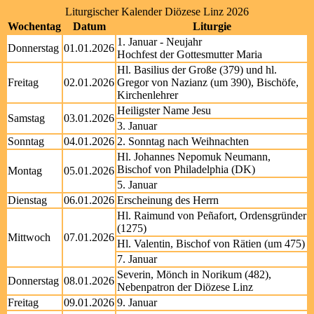
Liturgischer Kalender Diözese Linz 2026
Wochentag
Datum
Liturgie
1. Januar - Neujahr
Donnerstag
01.01.2026
Hochfest der Gottesmutter Maria
Hl. Basilius der Große (379) und hl.
Freitag
02.01.2026
Gregor von Nazianz (um 390), Bischöfe,
Kirchenlehrer
Heiligster Name Jesu
Samstag
03.01.2026
3. Januar
Sonntag
04.01.2026
2. Sonntag nach Weihnachten
Hl. Johannes Nepomuk Neumann,
Bischof von Philadelphia (DK)
Montag
05.01.2026
5. Januar
Dienstag
06.01.2026
Erscheinung des Herrn
Hl. Raimund von Peñafort, Ordensgründer
(1275)
Mittwoch
07.01.2026
Hl. Valentin, Bischof von Rätien (um 475)
7. Januar
Severin, Mönch in Norikum (482),
Donnerstag
08.01.2026
Nebenpatron der Diözese Linz
Freitag
09.01.2026
9. Januar