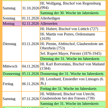
Hl. Wolfgang, Bischof von Regensburg
(994)
Samstag
31.10.2026
Samstag der 30. Woche im Jahreskreis
Sonntag
01.11.2026
Allerheiligen
Montag
02.11.2026
Allerseelen
Hl. Hubert, Bischof von Lüttich (727)
Hl. Martin von Porres, Ordensmann
(1639)
Dienstag
03.11.2026
Hl. Pirmin, Abtbischof, Glaubensbote am
Oberrhein (753)
Sel. Rupert Mayer, Priester (1876-1945)
Dienstag der 31. Woche im Jahreskreis
Hl. Karl Borromäus, Bischof von Mailand
Mittwoch
04.11.2026
(1584)
Donnerstag
05.11.2026
Donnerstag der 31. Woche im Jahreskreis
Hl. Leonhard, Einsiedler von Limoges (6.
Jh.)
Freitag
06.11.2026
Freitag der 31. Woche im Jahreskreis
Hl. Willibrord, Bischof von Utrecht,
Glaubensbote bei den Friesen (739)
Samstag
07.11.2026
Samstag der 31. Woche im Jahreskreis