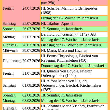
(um 250)
Freitag
24.07.2026
Hl. Scharbel Mahluf, Ordenspriester
(1898)
Freitag der 16. Woche im Jahreskreis
Samstag
25.07.2026
Hl. Jakobus, Apostel
Sonntag
26.07.2026
17. Sonntag im Jahreskreis
Berthold von Garsten (+ 1142), Abt
Montag
27.07.2026
Montag der 17. Woche im Jahreskreis
Dienstag
28.07.2026
Dienstag der 17. Woche im Jahreskreis
Mittwoch
29.07.2026
Hl. Marta, Maria und Lazarus
Hl. Petrus Chrysologus, Bischof von
Ravenna, Kirchenlehrer (450)
Donnerstag
30.07.2026
Donnerstag der 17. Woche im Jahreskreis
Hl. Ignatius von Loyola, Priester,
Freitag
31.07.2026
Ordensgründer (1556)
Hl. Alfons Maria von Liguori,
Samstag
01.08.2026
Ordensgründer, Bischof, Kirchenlehrer
(1787)
Sonntag
02.08.2026
18. Sonntag im Jahreskreis
Montag
03.08.2026
Montag der 18. Woche im Jahreskreis
Hl. Johannes Maria Vianney, Pfarrer von
Dienstag
04.08.2026