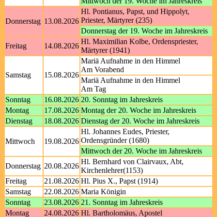
Mittwoch der 19. Woche im Jahreskreis
Hl. Pontianus, Papst, und Hippolyt,
Priester, Märtyrer (235)
Donnerstag
13.08.2026
Donnerstag der 19. Woche im Jahreskreis
Hl. Maximilian Kolbe, Ordenspriester,
Freitag
14.08.2026
Märtyrer (1941)
Mariä Aufnahme in den Himmel
Am Vorabend
Samstag
15.08.2026
Mariä Aufnahme in den Himmel
Am Tag
Sonntag
16.08.2026
20. Sonntag im Jahreskreis
Montag
17.08.2026
Montag der 20. Woche im Jahreskreis
Dienstag
18.08.2026
Dienstag der 20. Woche im Jahreskreis
Hl. Johannes Eudes, Priester,
Ordensgründer (1680)
Mittwoch
19.08.2026
Mittwoch der 20. Woche im Jahreskreis
Hl. Bernhard von Clairvaux, Abt,
Donnerstag
20.08.2026
Kirchenlehrer(1153)
Freitag
21.08.2026
Hl. Pius X., Papst (1914)
Samstag
22.08.2026
Maria Königin
Sonntag
23.08.2026
21. Sonntag im Jahreskreis
Montag
24.08.2026
Hl. Bartholomäus, Apostel