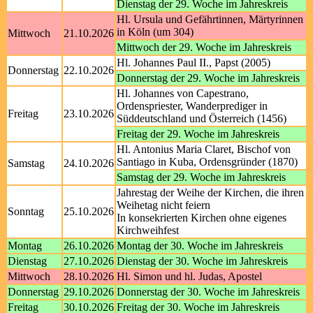
Dienstag der 29. Woche im Jahreskreis
Hl. Ursula und Gefährtinnen, Märtyrinnen
in Köln (um 304)
Mittwoch
21.10.2026
Mittwoch der 29. Woche im Jahreskreis
Hl. Johannes Paul II., Papst (2005)
Donnerstag
22.10.2026
Donnerstag der 29. Woche im Jahreskreis
Hl. Johannes von Capestrano,
Ordenspriester, Wanderprediger in
Freitag
23.10.2026
Süddeutschland und Österreich (1456)
Freitag der 29. Woche im Jahreskreis
Hl. Antonius Maria Claret, Bischof von
Santiago in Kuba, Ordensgründer (1870)
Samstag
24.10.2026
Samstag der 29. Woche im Jahreskreis
Jahrestag der Weihe der Kirchen, die ihren
Weihetag nicht feiern
Sonntag
25.10.2026
In konsekrierten Kirchen ohne eigenes
Kirchweihfest
Montag
26.10.2026
Montag der 30. Woche im Jahreskreis
Dienstag
27.10.2026
Dienstag der 30. Woche im Jahreskreis
Mittwoch
28.10.2026
Hl. Simon und hl. Judas, Apostel
Donnerstag
29.10.2026
Donnerstag der 30. Woche im Jahreskreis
Freitag
30.10.2026
Freitag der 30. Woche im Jahreskreis