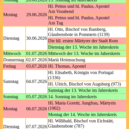
Hl. Petrus und hl. Paulus, Apostel
Am Vorabend
Montag
29.06.2026
Hl. Petrus und hl. Paulus, Apostel
Am Tag
Hl. Otto, Bischof von Bamberg,
Glaubensbote in Pommern (1139)
Dienstag
30.06.2026
Die hll. ersten Märtyrer der Stadt Rom
Dienstag der 13. Woche im Jahreskreis
Mittwoch
01.07.2026
Mittwoch der 13. Woche im Jahreskreis
Donnerstag
02.07.2026
Mariä Heimsuchung
Freitag
03.07.2026
Hl. Thomas, Apostel
Hl. Elisabeth, Königin von Portugal
(1336)
Samstag
04.07.2026
Hl. Ulrich, Bischof von Augsburg (973)
Samstag der 13. Woche im Jahreskreis
Sonntag
05.07.2026
14. Sonntag im Jahreskreis
Hl. Maria Goretti, Jungfrau, Märtyrin
(1902)
Montag
06.07.2026
Montag der 14. Woche im Jahreskreis
Hl. Willibald, Bischof von Eichstätt,
Glaubensbote (787)
Dienstag
07.07.2026