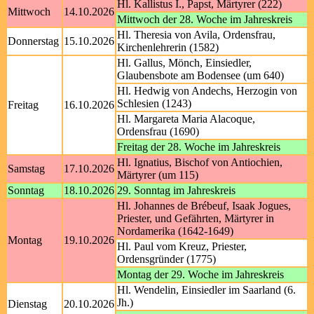
Hl. Kallistus I., Papst, Märtyrer (222)
Mittwoch
14.10.2026
Mittwoch der 28. Woche im Jahreskreis
Hl. Theresia von Avila, Ordensfrau,
Donnerstag
15.10.2026
Kirchenlehrerin (1582)
Hl. Gallus, Mönch, Einsiedler,
Glaubensbote am Bodensee (um 640)
Hl. Hedwig von Andechs, Herzogin von
Schlesien (1243)
Freitag
16.10.2026
Hl. Margareta Maria Alacoque,
Ordensfrau (1690)
Freitag der 28. Woche im Jahreskreis
Hl. Ignatius, Bischof von Antiochien,
Samstag
17.10.2026
Märtyrer (um 115)
Sonntag
18.10.2026
29. Sonntag im Jahreskreis
Hl. Johannes de Brébeuf, Isaak Jogues,
Priester, und Gefährten, Märtyrer in
Nordamerika (1642-1649)
Montag
19.10.2026
Hl. Paul vom Kreuz, Priester,
Ordensgründer (1775)
Montag der 29. Woche im Jahreskreis
Hl. Wendelin, Einsiedler im Saarland (6.
Jh.)
Dienstag
20.10.2026