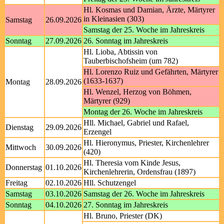
Hl. Kosmas und Damian, Ärzte, Märtyrer
in Kleinasien (303)
Samstag
26.09.2026
Samstag der 25. Woche im Jahreskreis
Sonntag
27.09.2026
26. Sonntag im Jahreskreis
Hl. Lioba, Abtissin von
Tauberbischofsheim (um 782)
Hl. Lorenzo Ruiz und Gefährten, Märtyrer
(1633-1637)
Montag
28.09.2026
Hl. Wenzel, Herzog von Böhmen,
Märtyrer (929)
Montag der 26. Woche im Jahreskreis
Hll. Michael, Gabriel und Rafael,
Dienstag
29.09.2026
Erzengel
Hl. Hieronymus, Priester, Kirchenlehrer
Mittwoch
30.09.2026
(420)
Hl. Theresia vom Kinde Jesus,
Donnerstag
01.10.2026
Kirchenlehrerin, Ordensfrau (1897)
Freitag
02.10.2026
Hll. Schutzengel
Samstag
03.10.2026
Samstag der 26. Woche im Jahreskreis
Sonntag
04.10.2026
27. Sonntag im Jahreskreis
Hl. Bruno, Priester (DK)