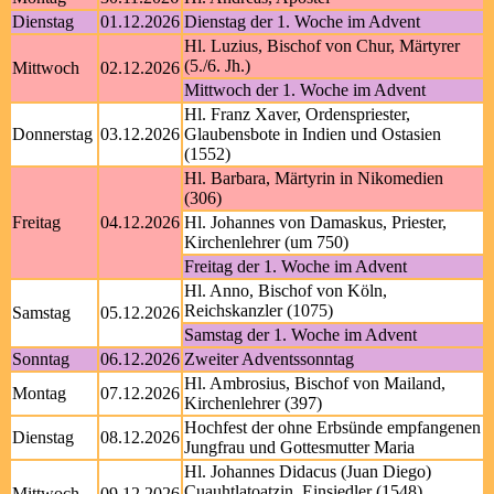
Dienstag
01.12.2026
Dienstag der 1. Woche im Advent
Hl. Luzius, Bischof von Chur, Märtyrer
(5./6. Jh.)
Mittwoch
02.12.2026
Mittwoch der 1. Woche im Advent
Hl. Franz Xaver, Ordenspriester,
Donnerstag
03.12.2026
Glaubensbote in Indien und Ostasien
(1552)
Hl. Barbara, Märtyrin in Nikomedien
(306)
Freitag
04.12.2026
Hl. Johannes von Damaskus, Priester,
Kirchenlehrer (um 750)
Freitag der 1. Woche im Advent
Hl. Anno, Bischof von Köln,
Reichskanzler (1075)
Samstag
05.12.2026
Samstag der 1. Woche im Advent
Sonntag
06.12.2026
Zweiter Adventssonntag
Hl. Ambrosius, Bischof von Mailand,
Montag
07.12.2026
Kirchenlehrer (397)
Hochfest der ohne Erbsünde empfangenen
Dienstag
08.12.2026
Jungfrau und Gottesmutter Maria
Hl. Johannes Didacus (Juan Diego)
Cuauhtlatoatzin, Einsiedler (1548)
Mittwoch
09.12.2026