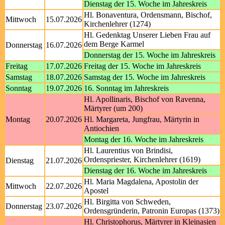
Dienstag der 15. Woche im Jahreskreis
Hl. Bonaventura, Ordensmann, Bischof,
Mittwoch
15.07.2026
Kirchenlehrer (1274)
Hl. Gedenktag Unserer Lieben Frau auf
dem Berge Karmel
Donnerstag
16.07.2026
Donnerstag der 15. Woche im Jahreskreis
Freitag
17.07.2026
Freitag der 15. Woche im Jahreskreis
Samstag
18.07.2026
Samstag der 15. Woche im Jahreskreis
Sonntag
19.07.2026
16. Sonntag im Jahreskreis
Hl. Apollinaris, Bischof von Ravenna,
Märtyrer (um 200)
Montag
20.07.2026
Hl. Margareta, Jungfrau, Märtyrin in
Antiochien
Montag der 16. Woche im Jahreskreis
Hl. Laurentius von Brindisi,
Ordenspriester, Kirchenlehrer (1619)
Dienstag
21.07.2026
Dienstag der 16. Woche im Jahreskreis
Hl. Maria Magdalena, Apostolin der
Mittwoch
22.07.2026
Apostel
Hl. Birgitta von Schweden,
Donnerstag
23.07.2026
Ordensgründerin, Patronin Europas (1373)
Hl. Christophorus, Märtyrer in Kleinasien