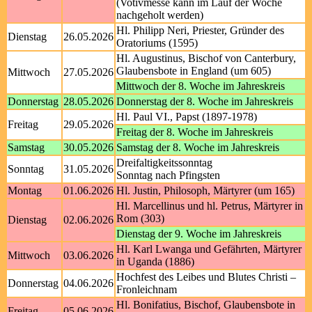
(Votivmesse kann im Lauf der Woche
nachgeholt werden)
Hl. Philipp Neri, Priester, Gründer des
Dienstag
26.05.2026
Oratoriums (1595)
Hl. Augustinus, Bischof von Canterbury,
Glaubensbote in England (um 605)
Mittwoch
27.05.2026
Mittwoch der 8. Woche im Jahreskreis
Donnerstag
28.05.2026
Donnerstag der 8. Woche im Jahreskreis
Hl. Paul VI., Papst (1897-1978)
Freitag
29.05.2026
Freitag der 8. Woche im Jahreskreis
Samstag
30.05.2026
Samstag der 8. Woche im Jahreskreis
Dreifaltigkeitssonntag
Sonntag
31.05.2026
Sonntag nach Pfingsten
Montag
01.06.2026
Hl. Justin, Philosoph, Märtyrer (um 165)
Hl. Marcellinus und hl. Petrus, Märtyrer in
Rom (303)
Dienstag
02.06.2026
Dienstag der 9. Woche im Jahreskreis
Hl. Karl Lwanga und Gefährten, Märtyrer
Mittwoch
03.06.2026
in Uganda (1886)
Hochfest des Leibes und Blutes Christi –
Donnerstag
04.06.2026
Fronleichnam
Hl. Bonifatius, Bischof, Glaubensbote in
Freitag
05.06.2026