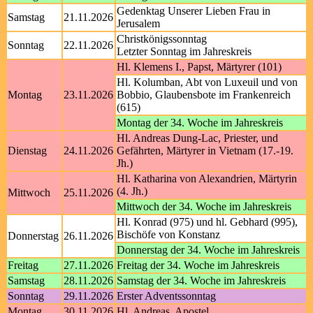
Gedenktag Unserer Lieben Frau in
Samstag
21.11.2026
Jerusalem
Christkönigssonntag
Sonntag
22.11.2026
Letzter Sonntag im Jahreskreis
Hl. Klemens I., Papst, Märtyrer (101)
Hl. Kolumban, Abt von Luxeuil und von
Montag
23.11.2026
Bobbio, Glaubensbote im Frankenreich
(615)
Montag der 34. Woche im Jahreskreis
Hl. Andreas Dung-Lac, Priester, und
Dienstag
24.11.2026
Gefährten, Märtyrer in Vietnam (17.-19.
Jh.)
Hl. Katharina von Alexandrien, Märtyrin
(4. Jh.)
Mittwoch
25.11.2026
Mittwoch der 34. Woche im Jahreskreis
Hl. Konrad (975) und hl. Gebhard (995),
Bischöfe von Konstanz
Donnerstag
26.11.2026
Donnerstag der 34. Woche im Jahreskreis
Freitag
27.11.2026
Freitag der 34. Woche im Jahreskreis
Samstag
28.11.2026
Samstag der 34. Woche im Jahreskreis
Sonntag
29.11.2026
Erster Adventssonntag
Montag
30.11.2026
Hl. Andreas, Apostel