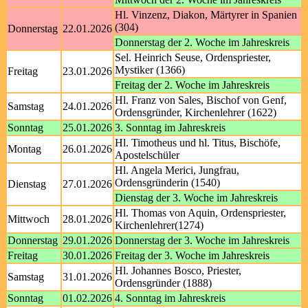
Hl. Vinzenz, Diakon, Märtyrer in Spanien
(304)
Donnerstag
22.01.2026
Donnerstag der 2. Woche im Jahreskreis
Sel. Heinrich Seuse, Ordenspriester,
Mystiker (1366)
Freitag
23.01.2026
Freitag der 2. Woche im Jahreskreis
Hl. Franz von Sales, Bischof von Genf,
Samstag
24.01.2026
Ordensgründer, Kirchenlehrer (1622)
Sonntag
25.01.2026
3. Sonntag im Jahreskreis
Hl. Timotheus und hl. Titus, Bischöfe,
Montag
26.01.2026
Apostelschüler
Hl. Angela Merici, Jungfrau,
Ordensgründerin (1540)
Dienstag
27.01.2026
Dienstag der 3. Woche im Jahreskreis
Hl. Thomas von Aquin, Ordenspriester,
Mittwoch
28.01.2026
Kirchenlehrer(1274)
Donnerstag
29.01.2026
Donnerstag der 3. Woche im Jahreskreis
Freitag
30.01.2026
Freitag der 3. Woche im Jahreskreis
Hl. Johannes Bosco, Priester,
Samstag
31.01.2026
Ordensgründer (1888)
Sonntag
01.02.2026
4. Sonntag im Jahreskreis