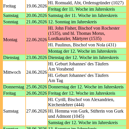
Hl. Romuald, Abt, Ordensgründer (1027)
Freitag
19.06.2026
Freitag der 11. Woche im Jahreskreis
Samstag
20.06.2026
Samstag der 11. Woche im Jahreskreis
Sonntag
21.06.2026
12. Sonntag im Jahreskreis
Hl. John Fisher, Bischof von Rochester
(1535), und hl. Thomas Morus,
Lordkanzler, Märtyrer (1535)
Montag
22.06.2026
Hl. Paulinus, Bischof von Nola (431)
Montag der 12. Woche im Jahreskreis
Dienstag
23.06.2026
Dienstag der 12. Woche im Jahreskreis
Hl. Geburt Johannes' des Täufers
Am Vorabend
Mittwoch
24.06.2026
Hl. Geburt Johannes' des Täufers
Am Tag
Donnerstag
25.06.2026
Donnerstag der 12. Woche im Jahreskreis
Freitag
26.06.2026
Freitag der 12. Woche im Jahreskreis
Hl. Cyrill, Bischof von Alexandrien,
Kirchenlehrer (444)
Samstag
27.06.2026
Hl. Hemma von Gurk, Stifterin von Gurk
und Admont (1045)
Samstag der 12. Woche im Jahreskreis
Sonntag
28.06.2026
13. Sonntag im Jahreskreis