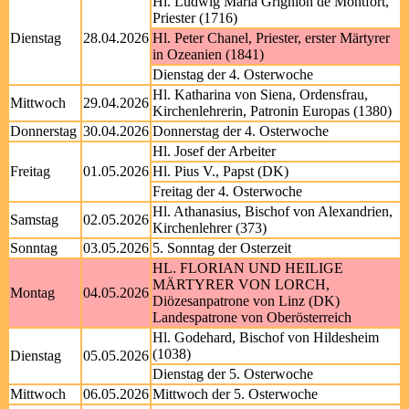
Hl. Ludwig Maria Grignion de Montfort,
Priester (1716)
Dienstag
28.04.2026
Hl. Peter Chanel, Priester, erster Märtyrer
in Ozeanien (1841)
Dienstag der 4. Osterwoche
Hl. Katharina von Siena, Ordensfrau,
Mittwoch
29.04.2026
Kirchenlehrerin, Patronin Europas (1380)
Donnerstag
30.04.2026
Donnerstag der 4. Osterwoche
Hl. Josef der Arbeiter
Freitag
01.05.2026
Hl. Pius V., Papst (DK)
Freitag der 4. Osterwoche
Hl. Athanasius, Bischof von Alexandrien,
Samstag
02.05.2026
Kirchenlehrer (373)
Sonntag
03.05.2026
5. Sonntag der Osterzeit
HL. FLORIAN UND HEILIGE
MÄRTYRER VON LORCH,
Montag
04.05.2026
Diözesanpatrone von Linz (DK)
Landespatrone von Oberösterreich
Hl. Godehard, Bischof von Hildesheim
(1038)
Dienstag
05.05.2026
Dienstag der 5. Osterwoche
Mittwoch
06.05.2026
Mittwoch der 5. Osterwoche