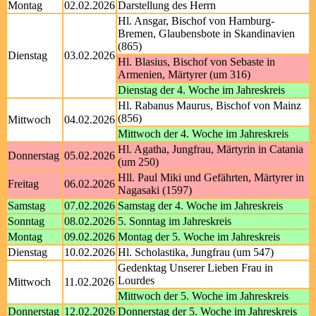
Montag
02.02.2026
Darstellung des Herrn
Hl. Ansgar, Bischof von Hamburg-
Bremen, Glaubensbote in Skandinavien
(865)
Dienstag
03.02.2026
Hl. Blasius, Bischof von Sebaste in
Armenien, Märtyrer (um 316)
Dienstag der 4. Woche im Jahreskreis
Hl. Rabanus Maurus, Bischof von Mainz
(856)
Mittwoch
04.02.2026
Mittwoch der 4. Woche im Jahreskreis
Hl. Agatha, Jungfrau, Märtyrin in Catania
Donnerstag
05.02.2026
(um 250)
Hll. Paul Miki und Gefährten, Märtyrer in
Freitag
06.02.2026
Nagasaki (1597)
Samstag
07.02.2026
Samstag der 4. Woche im Jahreskreis
Sonntag
08.02.2026
5. Sonntag im Jahreskreis
Montag
09.02.2026
Montag der 5. Woche im Jahreskreis
Dienstag
10.02.2026
Hl. Scholastika, Jungfrau (um 547)
Gedenktag Unserer Lieben Frau in
Lourdes
Mittwoch
11.02.2026
Mittwoch der 5. Woche im Jahreskreis
Donnerstag
12.02.2026
Donnerstag der 5. Woche im Jahreskreis