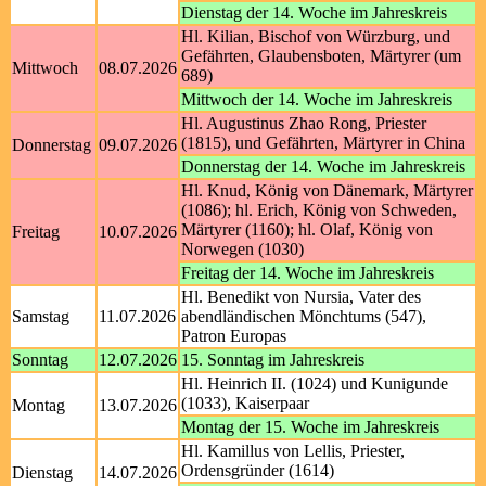
Dienstag der 14. Woche im Jahreskreis
Hl. Kilian, Bischof von Würzburg, und
Gefährten, Glaubensboten, Märtyrer (um
Mittwoch
08.07.2026
689)
Mittwoch der 14. Woche im Jahreskreis
Hl. Augustinus Zhao Rong, Priester
(1815), und Gefährten, Märtyrer in China
Donnerstag
09.07.2026
Donnerstag der 14. Woche im Jahreskreis
Hl. Knud, König von Dänemark, Märtyrer
(1086); hl. Erich, König von Schweden,
Märtyrer (1160); hl. Olaf, König von
Freitag
10.07.2026
Norwegen (1030)
Freitag der 14. Woche im Jahreskreis
Hl. Benedikt von Nursia, Vater des
Samstag
11.07.2026
abendländischen Mönchtums (547),
Patron Europas
Sonntag
12.07.2026
15. Sonntag im Jahreskreis
Hl. Heinrich II. (1024) und Kunigunde
(1033), Kaiserpaar
Montag
13.07.2026
Montag der 15. Woche im Jahreskreis
Hl. Kamillus von Lellis, Priester,
Ordensgründer (1614)
Dienstag
14.07.2026