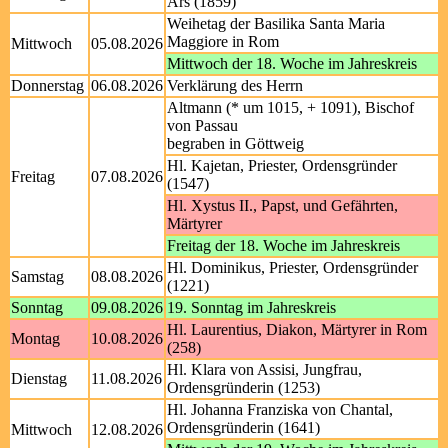
Ars (1859)
Weihetag der Basilika Santa Maria
Maggiore in Rom
Mittwoch
05.08.2026
Mittwoch der 18. Woche im Jahreskreis
Donnerstag
06.08.2026
Verklärung des Herrn
Altmann (* um 1015, + 1091), Bischof
von Passau
begraben in Göttweig
Hl. Kajetan, Priester, Ordensgründer
Freitag
07.08.2026
(1547)
Hl. Xystus II., Papst, und Gefährten,
Märtyrer
Freitag der 18. Woche im Jahreskreis
Hl. Dominikus, Priester, Ordensgründer
Samstag
08.08.2026
(1221)
Sonntag
09.08.2026
19. Sonntag im Jahreskreis
Hl. Laurentius, Diakon, Märtyrer in Rom
Montag
10.08.2026
(258)
Hl. Klara von Assisi, Jungfrau,
Dienstag
11.08.2026
Ordensgründerin (1253)
Hl. Johanna Franziska von Chantal,
Ordensgründerin (1641)
Mittwoch
12.08.2026