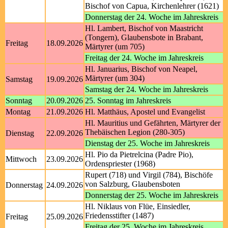
Bischof von Capua, Kirchenlehrer (1621)
Donnerstag der 24. Woche im Jahreskreis
Hl. Lambert, Bischof von Maastricht
(Tongern), Glaubensbote in Brabant,
Freitag
18.09.2026
Märtyrer (um 705)
Freitag der 24. Woche im Jahreskreis
Hl. Januarius, Bischof von Neapel,
Märtyrer (um 304)
Samstag
19.09.2026
Samstag der 24. Woche im Jahreskreis
Sonntag
20.09.2026
25. Sonntag im Jahreskreis
Montag
21.09.2026
Hl. Matthäus, Apostel und Evangelist
Hl. Mauritius und Gefährten, Märtyrer der
Thebäischen Legion (280-305)
Dienstag
22.09.2026
Dienstag der 25. Woche im Jahreskreis
Hl. Pio da Pietrelcina (Padre Pio),
Mittwoch
23.09.2026
Ordenspriester (1968)
Rupert (718) und Virgil (784), Bischöfe
von Salzburg, Glaubensboten
Donnerstag
24.09.2026
Donnerstag der 25. Woche im Jahreskreis
Hl. Niklaus von Flüe, Einsiedler,
Friedensstifter (1487)
Freitag
25.09.2026
Freitag der 25. Woche im Jahreskreis