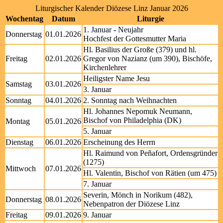
Liturgischer Kalender Diözese Linz Januar 2026
Wochentag
Datum
Liturgie
1. Januar - Neujahr
Donnerstag
01.01.2026
Hochfest der Gottesmutter Maria
Hl. Basilius der Große (379) und hl.
Freitag
02.01.2026
Gregor von Nazianz (um 390), Bischöfe,
Kirchenlehrer
Heiligster Name Jesu
Samstag
03.01.2026
3. Januar
Sonntag
04.01.2026
2. Sonntag nach Weihnachten
Hl. Johannes Nepomuk Neumann,
Bischof von Philadelphia (DK)
Montag
05.01.2026
5. Januar
Dienstag
06.01.2026
Erscheinung des Herrn
Hl. Raimund von Peñafort, Ordensgründer
(1275)
Mittwoch
07.01.2026
Hl. Valentin, Bischof von Rätien (um 475)
7. Januar
Severin, Mönch in Norikum (482),
Donnerstag
08.01.2026
Nebenpatron der Diözese Linz
Freitag
09.01.2026
9. Januar