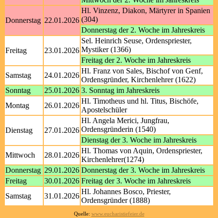
Hl. Vinzenz, Diakon, Märtyrer in Spanien
(304)
Donnerstag
22.01.2026
Donnerstag der 2. Woche im Jahreskreis
Sel. Heinrich Seuse, Ordenspriester,
Mystiker (1366)
Freitag
23.01.2026
Freitag der 2. Woche im Jahreskreis
Hl. Franz von Sales, Bischof von Genf,
Samstag
24.01.2026
Ordensgründer, Kirchenlehrer (1622)
Sonntag
25.01.2026
3. Sonntag im Jahreskreis
Hl. Timotheus und hl. Titus, Bischöfe,
Montag
26.01.2026
Apostelschüler
Hl. Angela Merici, Jungfrau,
Ordensgründerin (1540)
Dienstag
27.01.2026
Dienstag der 3. Woche im Jahreskreis
Hl. Thomas von Aquin, Ordenspriester,
Mittwoch
28.01.2026
Kirchenlehrer(1274)
Donnerstag
29.01.2026
Donnerstag der 3. Woche im Jahreskreis
Freitag
30.01.2026
Freitag der 3. Woche im Jahreskreis
Hl. Johannes Bosco, Priester,
Samstag
31.01.2026
Ordensgründer (1888)
Quelle:
www.eucharistiefeier.de