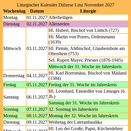
Liturgischer Kalender Diözese Linz November 2027
Wochentag
Datum
Liturgie
Montag
01.11.2027
Allerheiligen
Dienstag
02.11.2027
Allerseelen
Hl. Hubert, Bischof von Lüttich (727)
Hl. Martin von Porres, Ordensmann
(1639)
Mittwoch
03.11.2027
Hl. Pirmin, Abtbischof, Glaubensbote am
Oberrhein (753)
Sel. Rupert Mayer, Priester (1876-1945)
Mittwoch der 31. Woche im Jahreskreis
Hl. Karl Borromäus, Bischof von Mailand
Donnerstag
04.11.2027
(1584)
Freitag
05.11.2027
Freitag der 31. Woche im Jahreskreis
Hl. Leonhard, Einsiedler von Limoges (6.
Jh.)
Samstag
06.11.2027
Samstag der 31. Woche im Jahreskreis
Sonntag
07.11.2027
32. Sonntag im Jahreskreis
Montag
08.11.2027
Montag der 32. Woche im Jahreskreis
Dienstag
09.11.2027
Weihetag der Lateranbasilika
Hl. Leo der Große, Papst, Kirchenlehrer