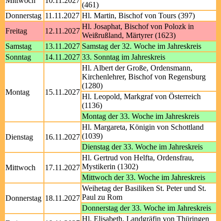
Mittwoch
10.11.2027
(461)
Donnerstag
11.11.2027
Hl. Martin, Bischof von Tours (397)
Hl. Josaphat, Bischof von Polozk in
Freitag
12.11.2027
Weißrußland, Märtyrer (1623)
Samstag
13.11.2027
Samstag der 32. Woche im Jahreskreis
Sonntag
14.11.2027
33. Sonntag im Jahreskreis
Hl. Albert der Große, Ordensmann,
Kirchenlehrer, Bischof von Regensburg
(1280)
Montag
15.11.2027
Hl. Leopold, Markgraf von Österreich
(1136)
Montag der 33. Woche im Jahreskreis
Hl. Margareta, Königin von Schottland
(1039)
Dienstag
16.11.2027
Dienstag der 33. Woche im Jahreskreis
Hl. Gertrud von Helfta, Ordensfrau,
Mystikerin (1302)
Mittwoch
17.11.2027
Mittwoch der 33. Woche im Jahreskreis
Weihetag der Basiliken St. Peter und St.
Paul zu Rom
Donnerstag
18.11.2027
Donnerstag der 33. Woche im Jahreskreis
Hl. Elisabeth, Landgräfin von Thüringen