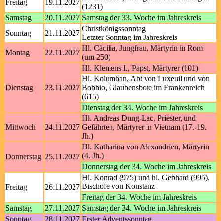
Freitag
19.11.2027
(1231)
Samstag
20.11.2027
Samstag der 33. Woche im Jahreskreis
Christkönigssonntag
Sonntag
21.11.2027
Letzter Sonntag im Jahreskreis
Hl. Cäcilia, Jungfrau, Märtyrin in Rom
Montag
22.11.2027
(um 250)
Hl. Klemens I., Papst, Märtyrer (101)
Hl. Kolumban, Abt von Luxeuil und von
Dienstag
23.11.2027
Bobbio, Glaubensbote im Frankenreich
(615)
Dienstag der 34. Woche im Jahreskreis
Hl. Andreas Dung-Lac, Priester, und
Mittwoch
24.11.2027
Gefährten, Märtyrer in Vietnam (17.-19.
Jh.)
Hl. Katharina von Alexandrien, Märtyrin
(4. Jh.)
Donnerstag
25.11.2027
Donnerstag der 34. Woche im Jahreskreis
Hl. Konrad (975) und hl. Gebhard (995),
Bischöfe von Konstanz
Freitag
26.11.2027
Freitag der 34. Woche im Jahreskreis
Samstag
27.11.2027
Samstag der 34. Woche im Jahreskreis
Sonntag
28.11.2027
Erster Adventssonntag