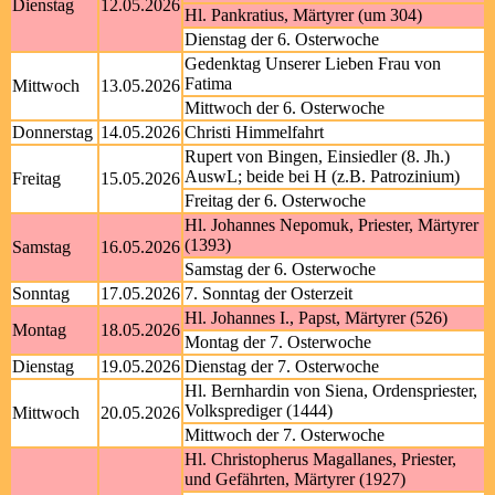
Dienstag
12.05.2026
Hl. Pankratius, Märtyrer (um 304)
Dienstag der 6. Osterwoche
Gedenktag Unserer Lieben Frau von
Fatima
Mittwoch
13.05.2026
Mittwoch der 6. Osterwoche
Donnerstag
14.05.2026
Christi Himmelfahrt
Rupert von Bingen, Einsiedler (8. Jh.)
AuswL; beide bei H (z.B. Patrozinium)
Freitag
15.05.2026
Freitag der 6. Osterwoche
Hl. Johannes Nepomuk, Priester, Märtyrer
(1393)
Samstag
16.05.2026
Samstag der 6. Osterwoche
Sonntag
17.05.2026
7. Sonntag der Osterzeit
Hl. Johannes I., Papst, Märtyrer (526)
Montag
18.05.2026
Montag der 7. Osterwoche
Dienstag
19.05.2026
Dienstag der 7. Osterwoche
Hl. Bernhardin von Siena, Ordenspriester,
Volksprediger (1444)
Mittwoch
20.05.2026
Mittwoch der 7. Osterwoche
Hl. Christopherus Magallanes, Priester,
und Gefährten, Märtyrer (1927)