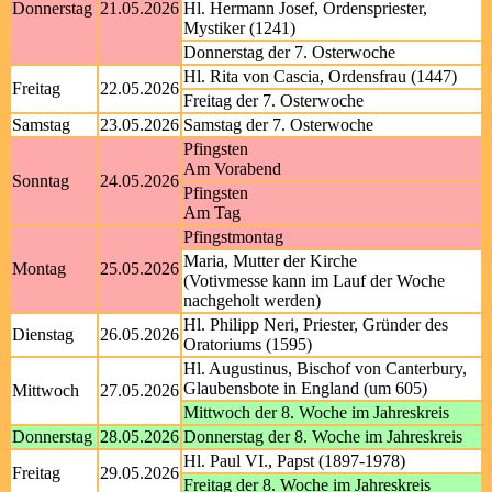
Donnerstag
21.05.2026
Hl. Hermann Josef, Ordenspriester,
Mystiker (1241)
Donnerstag der 7. Osterwoche
Hl. Rita von Cascia, Ordensfrau (1447)
Freitag
22.05.2026
Freitag der 7. Osterwoche
Samstag
23.05.2026
Samstag der 7. Osterwoche
Pfingsten
Am Vorabend
Sonntag
24.05.2026
Pfingsten
Am Tag
Pfingstmontag
Maria, Mutter der Kirche
Montag
25.05.2026
(Votivmesse kann im Lauf der Woche
nachgeholt werden)
Hl. Philipp Neri, Priester, Gründer des
Dienstag
26.05.2026
Oratoriums (1595)
Hl. Augustinus, Bischof von Canterbury,
Glaubensbote in England (um 605)
Mittwoch
27.05.2026
Mittwoch der 8. Woche im Jahreskreis
Donnerstag
28.05.2026
Donnerstag der 8. Woche im Jahreskreis
Hl. Paul VI., Papst (1897-1978)
Freitag
29.05.2026
Freitag der 8. Woche im Jahreskreis