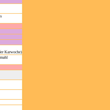
us
 der Karwoche)
dmahl