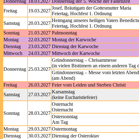
Donnerstag
18.03.2027
Donnerstag der 5. Woche der Fastenzeit
Josef, Bräutigam der Gottesmutter Maria
Freitag
19.03.2027
Feiertag, Hochfest 1. Ordnung
Heimgang unseres heiligen Vaters Benedict
Samstag
20.03.2027
Feiertag, Hochfest 1. Ordnung
Sonntag
21.03.2027
Palmsonntag
Montag
22.03.2027
Montag der Karwoche
Dienstag
23.03.2027
Dienstag der Karwoche
Mittwoch
24.03.2027
Mittwoch der Karwoche
Gründonnerstag – Chrisammesse
(in vielen Bistümern an einem anderen Tag
Donnerstag
25.03.2027
Gründonnerstag – Messe vom letzten Aben
(am Abend)
Freitag
26.03.2027
Feier vom Leiden und Sterben Christi
Karsamstag
Samstag
27.03.2027
(keine Eucharistiefeier)
Osternacht
Osternacht
Sonntag
28.03.2027
Ostersonntag
Am Tag
Montag
29.03.2027
Ostermontag
Dienstag
30.03.2027
Dienstag der Osteroktav