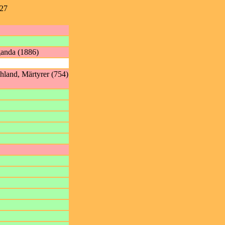
027
ganda (1886)
hland, Märtyrer (754)