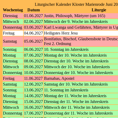
Liturgischer Kalender Kloster Marienrode Juni 2
Wochentag
Datum
Liturgie
Dienstag
01.06.2027
Justin, Philosoph, Märtyrer (um 165)
Mittwoch
02.06.2027
Mittwoch der 9. Woche im Jahreskreis
Donnerstag
03.06.2027
Karl Lwanga und Gefährten, Märtyrer in U
Freitag
04.06.2027
Heiligstes Herz Jesu
Bonifatius, Bischof, Glaubensbote in Deutsc
Samstag
05.06.2027
Fest 2. Ordnung
Sonntag
06.06.2027
10. Sonntag im Jahreskreis
Montag
07.06.2027
Montag der 10. Woche im Jahreskreis
Dienstag
08.06.2027
Dienstag der 10. Woche im Jahreskreis
Mittwoch
09.06.2027
Mittwoch der 10. Woche im Jahreskreis
Donnerstag
10.06.2027
Donnerstag der 10. Woche im Jahreskreis
Freitag
11.06.2027
Barnabas, Apostel
Samstag
12.06.2027
Samstag der 10. Woche im Jahreskreis
Sonntag
13.06.2027
11. Sonntag im Jahreskreis
Montag
14.06.2027
Montag der 11. Woche im Jahreskreis
Dienstag
15.06.2027
Dienstag der 11. Woche im Jahreskreis
Mittwoch
16.06.2027
Mittwoch der 11. Woche im Jahreskreis
Donnerstag
17.06.2027
Donnerstag der 11. Woche im Jahreskreis