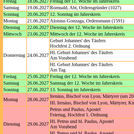
Freitag
18.06.2027
Freitag der 11. Woche im Jahreskreis
Samstag
19.06.2027
Romuald, Abt, Ordensgründer (1027)
Sonntag
20.06.2027
12. Sonntag im Jahreskreis
Montag
21.06.2027
Aloisius Gonzaga, Ordensmann (1591)
Dienstag
22.06.2027
Dienstag der 12. Woche im Jahreskreis
Mittwoch
23.06.2027
Mittwoch der 12. Woche im Jahreskreis
Geburt Johannes' des Täufers
Hochfest 2. Ordnung
Hl. Geburt Johannes' des Täufers
Donnerstag
24.06.2027
Am Vorabend
Hl. Geburt Johannes' des Täufers
Am Tag
Freitag
25.06.2027
Freitag der 12. Woche im Jahreskreis
Samstag
26.06.2027
Samstag der 12. Woche im Jahreskreis
Sonntag
27.06.2027
13. Sonntag im Jahreskreis
Irenäus, Bischof von Lyon, Märtyrer (um 20
Montag
28.06.2027
Hl. Irenäus, Bischof von Lyon, Märtyrer, Ki
Petrus und Paulus, Apostel
Feiertag, Hochfest 1. Ordnung
Hl. Petrus und hl. Paulus, Apostel
Dienstag
29.06.2027
Am Vorabend
Hl. Petrus und hl. Paulus, Apostel