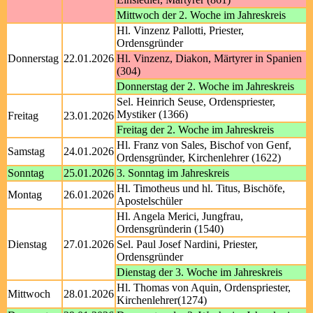
Mittwoch der 2. Woche im Jahreskreis
Hl. Vinzenz Pallotti, Priester,
Ordensgründer
Donnerstag
22.01.2026
Hl. Vinzenz, Diakon, Märtyrer in Spanien
(304)
Donnerstag der 2. Woche im Jahreskreis
Sel. Heinrich Seuse, Ordenspriester,
Mystiker (1366)
Freitag
23.01.2026
Freitag der 2. Woche im Jahreskreis
Hl. Franz von Sales, Bischof von Genf,
Samstag
24.01.2026
Ordensgründer, Kirchenlehrer (1622)
Sonntag
25.01.2026
3. Sonntag im Jahreskreis
Hl. Timotheus und hl. Titus, Bischöfe,
Montag
26.01.2026
Apostelschüler
Hl. Angela Merici, Jungfrau,
Ordensgründerin (1540)
Dienstag
27.01.2026
Sel. Paul Josef Nardini, Priester,
Ordensgründer
Dienstag der 3. Woche im Jahreskreis
Hl. Thomas von Aquin, Ordenspriester,
Mittwoch
28.01.2026
Kirchenlehrer(1274)