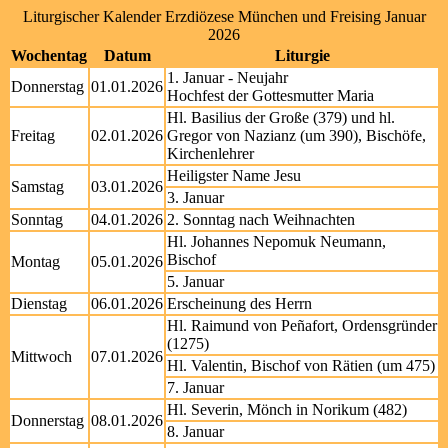
Liturgischer Kalender Erzdiözese München und Freising Januar
2026
Wochentag
Datum
Liturgie
1. Januar - Neujahr
Donnerstag
01.01.2026
Hochfest der Gottesmutter Maria
Hl. Basilius der Große (379) und hl.
Freitag
02.01.2026
Gregor von Nazianz (um 390), Bischöfe,
Kirchenlehrer
Heiligster Name Jesu
Samstag
03.01.2026
3. Januar
Sonntag
04.01.2026
2. Sonntag nach Weihnachten
Hl. Johannes Nepomuk Neumann,
Bischof
Montag
05.01.2026
5. Januar
Dienstag
06.01.2026
Erscheinung des Herrn
Hl. Raimund von Peñafort, Ordensgründer
(1275)
Mittwoch
07.01.2026
Hl. Valentin, Bischof von Rätien (um 475)
7. Januar
Hl. Severin, Mönch in Norikum (482)
Donnerstag
08.01.2026
8. Januar