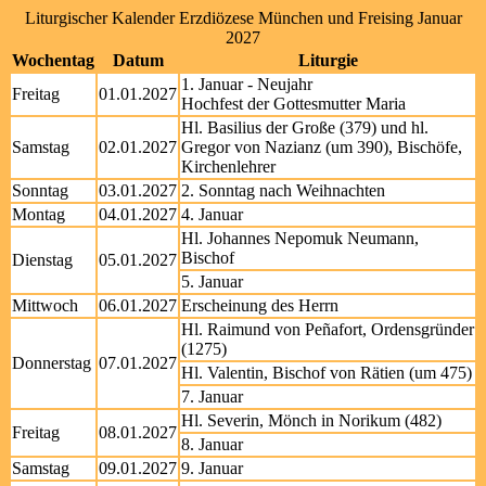
Liturgischer Kalender Erzdiözese München und Freising Januar
2027
Wochentag
Datum
Liturgie
1. Januar - Neujahr
Freitag
01.01.2027
Hochfest der Gottesmutter Maria
Hl. Basilius der Große (379) und hl.
Samstag
02.01.2027
Gregor von Nazianz (um 390), Bischöfe,
Kirchenlehrer
Sonntag
03.01.2027
2. Sonntag nach Weihnachten
Montag
04.01.2027
4. Januar
Hl. Johannes Nepomuk Neumann,
Bischof
Dienstag
05.01.2027
5. Januar
Mittwoch
06.01.2027
Erscheinung des Herrn
Hl. Raimund von Peñafort, Ordensgründer
(1275)
Donnerstag
07.01.2027
Hl. Valentin, Bischof von Rätien (um 475)
7. Januar
Hl. Severin, Mönch in Norikum (482)
Freitag
08.01.2027
8. Januar
Samstag
09.01.2027
9. Januar