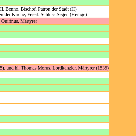
l. Benno, Bischof, Patron der Stadt (H)
en der Kirche, Feierl. Schluss-Segen (Heilige)
. Quirinus, Märtyrer
35), und hl. Thomas Morus, Lordkanzler, Märtyrer (1535)