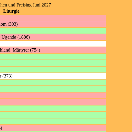
hen und Freising Juni 2027
Liturgie
 Rom (303)
n Uganda (1886)
hland, Märtyrer (754)
r (373)
4)