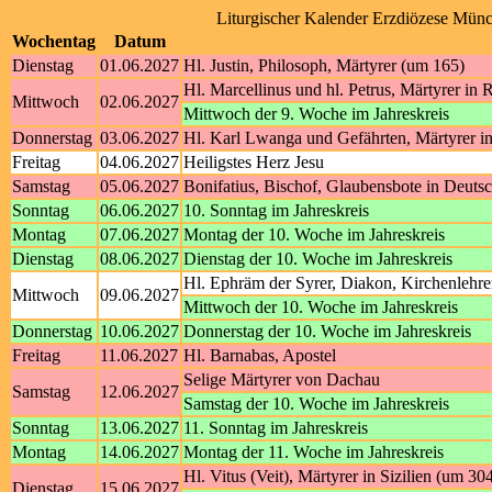
Liturgischer Kalender Erzdiözese Münc
Wochentag
Datum
Dienstag
01.06.2027
Hl. Justin, Philosoph, Märtyrer (um 165)
Hl. Marcellinus und hl. Petrus, Märtyrer in
Mittwoch
02.06.2027
Mittwoch der 9. Woche im Jahreskreis
Donnerstag
03.06.2027
Hl. Karl Lwanga und Gefährten, Märtyrer i
Freitag
04.06.2027
Heiligstes Herz Jesu
Samstag
05.06.2027
Bonifatius, Bischof, Glaubensbote in Deutsc
Sonntag
06.06.2027
10. Sonntag im Jahreskreis
Montag
07.06.2027
Montag der 10. Woche im Jahreskreis
Dienstag
08.06.2027
Dienstag der 10. Woche im Jahreskreis
Hl. Ephräm der Syrer, Diakon, Kirchenlehre
Mittwoch
09.06.2027
Mittwoch der 10. Woche im Jahreskreis
Donnerstag
10.06.2027
Donnerstag der 10. Woche im Jahreskreis
Freitag
11.06.2027
Hl. Barnabas, Apostel
Selige Märtyrer von Dachau
Samstag
12.06.2027
Samstag der 10. Woche im Jahreskreis
Sonntag
13.06.2027
11. Sonntag im Jahreskreis
Montag
14.06.2027
Montag der 11. Woche im Jahreskreis
Hl. Vitus (Veit), Märtyrer in Sizilien (um 30
Dienstag
15.06.2027