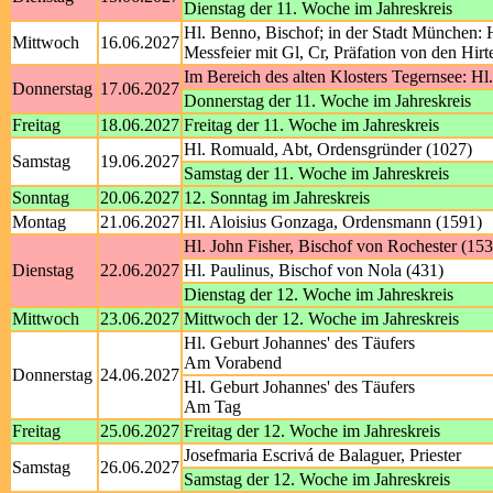
Dienstag der 11. Woche im Jahreskreis
Hl. Benno, Bischof; in der Stadt München: H
Mittwoch
16.06.2027
Messfeier mit Gl, Cr, Präfation von den Hirt
Im Bereich des alten Klosters Tegernsee: Hl
Donnerstag
17.06.2027
Donnerstag der 11. Woche im Jahreskreis
Freitag
18.06.2027
Freitag der 11. Woche im Jahreskreis
Hl. Romuald, Abt, Ordensgründer (1027)
Samstag
19.06.2027
Samstag der 11. Woche im Jahreskreis
Sonntag
20.06.2027
12. Sonntag im Jahreskreis
Montag
21.06.2027
Hl. Aloisius Gonzaga, Ordensmann (1591)
Hl. John Fisher, Bischof von Rochester (15
Dienstag
22.06.2027
Hl. Paulinus, Bischof von Nola (431)
Dienstag der 12. Woche im Jahreskreis
Mittwoch
23.06.2027
Mittwoch der 12. Woche im Jahreskreis
Hl. Geburt Johannes' des Täufers
Am Vorabend
Donnerstag
24.06.2027
Hl. Geburt Johannes' des Täufers
Am Tag
Freitag
25.06.2027
Freitag der 12. Woche im Jahreskreis
Josefmaria Escrivá de Balaguer, Priester
Samstag
26.06.2027
Samstag der 12. Woche im Jahreskreis