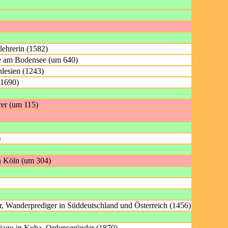
lehrerin (1582)
te am Bodensee (um 640)
lesien (1243)
(1690)
rer (um 115)
)
n Köln (um 304)
r, Wanderprediger in Süddeutschland und Österreich (1456)
tiago in Kuba, Ordensgründer (1870)