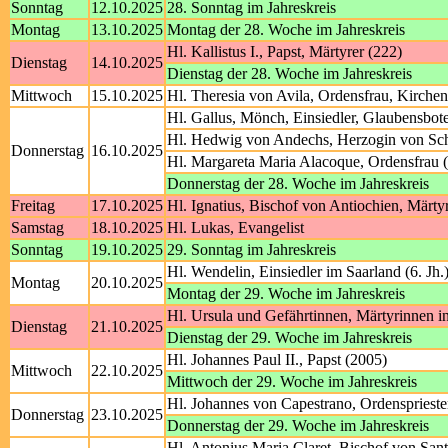
Sonntag
12.10.2025
28. Sonntag im Jahreskreis
Montag
13.10.2025
Montag der 28. Woche im Jahreskreis
Hl. Kallistus I., Papst, Märtyrer (222)
Dienstag
14.10.2025
Dienstag der 28. Woche im Jahreskreis
Mittwoch
15.10.2025
Hl. Theresia von Avila, Ordensfrau, Kirchen
Hl. Gallus, Mönch, Einsiedler, Glaubensbo
Hl. Hedwig von Andechs, Herzogin von Sch
Donnerstag
16.10.2025
Hl. Margareta Maria Alacoque, Ordensfrau 
Donnerstag der 28. Woche im Jahreskreis
Freitag
17.10.2025
Hl. Ignatius, Bischof von Antiochien, Märty
Samstag
18.10.2025
Hl. Lukas, Evangelist
Sonntag
19.10.2025
29. Sonntag im Jahreskreis
Hl. Wendelin, Einsiedler im Saarland (6. Jh.
Montag
20.10.2025
Montag der 29. Woche im Jahreskreis
Hl. Ursula und Gefährtinnen, Märtyrinnen i
Dienstag
21.10.2025
Dienstag der 29. Woche im Jahreskreis
Hl. Johannes Paul II., Papst (2005)
Mittwoch
22.10.2025
Mittwoch der 29. Woche im Jahreskreis
Hl. Johannes von Capestrano, Ordensprieste
Donnerstag
23.10.2025
Donnerstag der 29. Woche im Jahreskreis
Hl. Antonius Maria Claret, Bischof von San