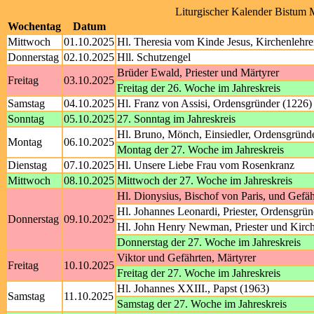
Liturgischer Kalender Bistum 
Wochentag
Datum
Mittwoch
01.10.2025
Hl. Theresia vom Kinde Jesus, Kirchenlehre
Donnerstag
02.10.2025
Hll. Schutzengel
Brüder Ewald, Priester und Märtyrer
Freitag
03.10.2025
Freitag der 26. Woche im Jahreskreis
Samstag
04.10.2025
Hl. Franz von Assisi, Ordensgründer (1226)
Sonntag
05.10.2025
27. Sonntag im Jahreskreis
Hl. Bruno, Mönch, Einsiedler, Ordensgründ
Montag
06.10.2025
Montag der 27. Woche im Jahreskreis
Dienstag
07.10.2025
Hl. Unsere Liebe Frau vom Rosenkranz
Mittwoch
08.10.2025
Mittwoch der 27. Woche im Jahreskreis
Hl. Dionysius, Bischof von Paris, und Gefäh
Hl. Johannes Leonardi, Priester, Ordensgrün
Donnerstag
09.10.2025
Hl. John Henry Newman, Priester und Kirch
Donnerstag der 27. Woche im Jahreskreis
Viktor und Gefährten, Märtyrer
Freitag
10.10.2025
Freitag der 27. Woche im Jahreskreis
Hl. Johannes XXIII., Papst (1963)
Samstag
11.10.2025
Samstag der 27. Woche im Jahreskreis