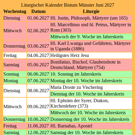
Liturgischer Kalender Bistum Münster Juni 2027
Wochentag
Datum
Liturgie
Dienstag
01.06.2027
Hl. Justin, Philosoph, Märtyrer (um 165)
Hl. Marcellinus und hl. Petrus, Märtyrer in
Rom (303)
Mittwoch
02.06.2027
Mittwoch der 9. Woche im Jahreskreis
Hl. Karl Lwanga und Gefährten, Märtyrer
Donnerstag
03.06.2027
in Uganda (1886)
Freitag
04.06.2027
Heiligstes Herz Jesu
Bonifatius, Bischof, Glaubensbote in
Samstag
05.06.2027
Deutschland, Märtyrer (754)
Sonntag
06.06.2027
10. Sonntag im Jahreskreis
Montag
07.06.2027
Montag der 10. Woche im Jahreskreis
Maria Droste zu Vischering
Dienstag
08.06.2027
Dienstag der 10. Woche im Jahreskreis
Hl. Ephräm der Syrer, Diakon,
Kirchenlehrer (373)
Mittwoch
09.06.2027
Mittwoch der 10. Woche im Jahreskreis
Donnerstag
10.06.2027
Donnerstag der 10. Woche im Jahreskreis
Freitag
11.06.2027
Hl. Barnabas, Apostel
Samstag
12.06.2027
Samstag der 10. Woche im Jahreskreis