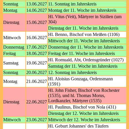
Sonntag
13.06.2027
11. Sonntag im Jahreskreis
Montag
14.06.2027
Montag der 11. Woche im Jahreskreis
Hl. Vitus (Veit), Märtyrer in Sizilien (um
304)
Dienstag
15.06.2027
Dienstag der 11. Woche im Jahreskreis
Hl. Benno, Bischof von Meißen (1106)
Mittwoch
16.06.2027
Mittwoch der 11. Woche im Jahreskreis
Donnerstag
17.06.2027
Donnerstag der 11. Woche im Jahreskreis
Freitag
18.06.2027
Freitag der 11. Woche im Jahreskreis
Hl. Romuald, Abt, Ordensgründer (1027)
Samstag
19.06.2027
Samstag der 11. Woche im Jahreskreis
Sonntag
20.06.2027
12. Sonntag im Jahreskreis
Hl. Aloisius Gonzaga, Ordensmann
Montag
21.06.2027
(1591)
Hl. John Fisher, Bischof von Rochester
(1535), und hl. Thomas Morus,
Lordkanzler, Märtyrer (1535)
Dienstag
22.06.2027
Hl. Paulinus, Bischof von Nola (431)
Dienstag der 12. Woche im Jahreskreis
Mittwoch
23.06.2027
Mittwoch der 12. Woche im Jahreskreis
Hl. Geburt Johannes' des Täufers