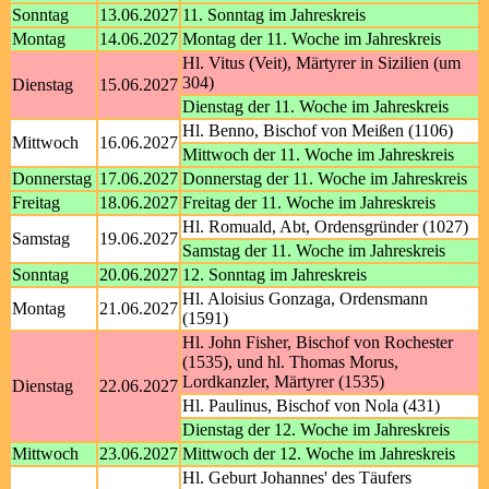
Sonntag
13.06.2027
11. Sonntag im Jahreskreis
Montag
14.06.2027
Montag der 11. Woche im Jahreskreis
Hl. Vitus (Veit), Märtyrer in Sizilien (um
304)
Dienstag
15.06.2027
Dienstag der 11. Woche im Jahreskreis
Hl. Benno, Bischof von Meißen (1106)
Mittwoch
16.06.2027
Mittwoch der 11. Woche im Jahreskreis
Donnerstag
17.06.2027
Donnerstag der 11. Woche im Jahreskreis
Freitag
18.06.2027
Freitag der 11. Woche im Jahreskreis
Hl. Romuald, Abt, Ordensgründer (1027)
Samstag
19.06.2027
Samstag der 11. Woche im Jahreskreis
Sonntag
20.06.2027
12. Sonntag im Jahreskreis
Hl. Aloisius Gonzaga, Ordensmann
Montag
21.06.2027
(1591)
Hl. John Fisher, Bischof von Rochester
(1535), und hl. Thomas Morus,
Lordkanzler, Märtyrer (1535)
Dienstag
22.06.2027
Hl. Paulinus, Bischof von Nola (431)
Dienstag der 12. Woche im Jahreskreis
Mittwoch
23.06.2027
Mittwoch der 12. Woche im Jahreskreis
Hl. Geburt Johannes' des Täufers