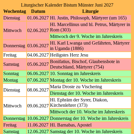
Liturgischer Kalender Bistum Münster Juni 2027
Wochentag
Datum
Liturgie
Dienstag
01.06.2027
Hl. Justin, Philosoph, Märtyrer (um 165)
Hl. Marcellinus und hl. Petrus, Märtyrer in
Rom (303)
Mittwoch
02.06.2027
Mittwoch der 9. Woche im Jahreskreis
Hl. Karl Lwanga und Gefährten, Märtyrer
Donnerstag
03.06.2027
in Uganda (1886)
Freitag
04.06.2027
Heiligstes Herz Jesu
Bonifatius, Bischof, Glaubensbote in
Samstag
05.06.2027
Deutschland, Märtyrer (754)
Sonntag
06.06.2027
10. Sonntag im Jahreskreis
Montag
07.06.2027
Montag der 10. Woche im Jahreskreis
Maria Droste zu Vischering
Dienstag
08.06.2027
Dienstag der 10. Woche im Jahreskreis
Hl. Ephräm der Syrer, Diakon,
Kirchenlehrer (373)
Mittwoch
09.06.2027
Mittwoch der 10. Woche im Jahreskreis
Donnerstag
10.06.2027
Donnerstag der 10. Woche im Jahreskreis
Freitag
11.06.2027
Hl. Barnabas, Apostel
Samstag
12.06.2027
Samstag der 10. Woche im Jahreskreis