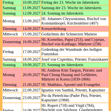
Freitag
10.09.2027
Freitag der 23. Woche im Jahreskreis
Samstag
11.09.2027
Samstag der 23. Woche im Jahreskreis
Sonntag
12.09.2027
24. Sonntag im Jahreskreis
Hl. Johannes Chrysostomus, Bischof von
Montag
13.09.2027
Konstantinopel, Kirchenlehrer (407)
Dienstag
14.09.2027
Kreuzerhöhung
Mittwoch
15.09.2027
Gedächtnis der Schmerzen Mariens
Hl. Kornelius, Papst (253), und Cyprian,
Donnerstag
16.09.2027
Bischof von Karthago, Märtyrer (258)
Gedenktag der Wundmale des heiligen
Freitag
17.09.2027
Franziskus
Samstag
18.09.2027
Josef von Copertino, Priester, Franziskaner
Sonntag
19.09.2027
25. Sonntag im Jahreskreis
Hl. Andreas Kim Taegon, Priester, und
Montag
20.09.2027
Paul Chong Hasang und Gefährten,
Märtyrer in Korea (1839-1866)
Dienstag
21.09.2027
Hl. Matthäus, Apostel und Evangelist
Mittwoch
22.09.2027
Ignatius von Santhià, Priester, Kapuziner
Pio da Pietrelcina (Padre Pio), Priester,
Donnerstag
23.09.2027
Kapuziner (1968)
Hl. Rupert (718) und Virgil (784),
Bischöfe von Salzburg, Glaubensboten
Freitag
24.09.2027