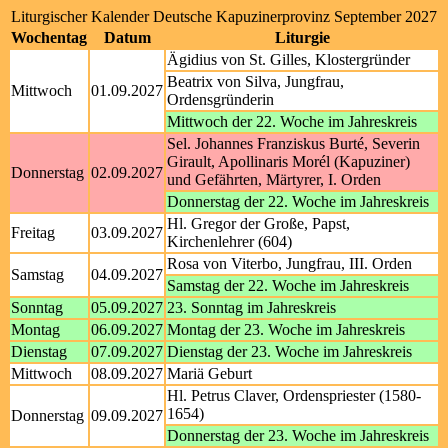
Liturgischer Kalender Deutsche Kapuzinerprovinz September 2027
Wochentag
Datum
Liturgie
Ägidius von St. Gilles, Klostergründer
Beatrix von Silva, Jungfrau,
Mittwoch
01.09.2027
Ordensgründerin
Mittwoch der 22. Woche im Jahreskreis
Sel. Johannes Franziskus Burté, Severin
Girault, Apollinaris Morél (Kapuziner)
Donnerstag
02.09.2027
und Gefährten, Märtyrer, I. Orden
Donnerstag der 22. Woche im Jahreskreis
Hl. Gregor der Große, Papst,
Freitag
03.09.2027
Kirchenlehrer (604)
Rosa von Viterbo, Jungfrau, III. Orden
Samstag
04.09.2027
Samstag der 22. Woche im Jahreskreis
Sonntag
05.09.2027
23. Sonntag im Jahreskreis
Montag
06.09.2027
Montag der 23. Woche im Jahreskreis
Dienstag
07.09.2027
Dienstag der 23. Woche im Jahreskreis
Mittwoch
08.09.2027
Mariä Geburt
Hl. Petrus Claver, Ordenspriester (1580-
1654)
Donnerstag
09.09.2027
Donnerstag der 23. Woche im Jahreskreis