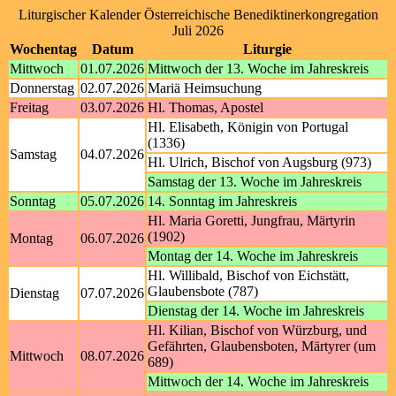
Liturgischer Kalender Österreichische Benediktinerkongregation
Juli 2026
Wochentag
Datum
Liturgie
Mittwoch
01.07.2026
Mittwoch der 13. Woche im Jahreskreis
Donnerstag
02.07.2026
Mariä Heimsuchung
Freitag
03.07.2026
Hl. Thomas, Apostel
Hl. Elisabeth, Königin von Portugal
(1336)
Samstag
04.07.2026
Hl. Ulrich, Bischof von Augsburg (973)
Samstag der 13. Woche im Jahreskreis
Sonntag
05.07.2026
14. Sonntag im Jahreskreis
Hl. Maria Goretti, Jungfrau, Märtyrin
(1902)
Montag
06.07.2026
Montag der 14. Woche im Jahreskreis
Hl. Willibald, Bischof von Eichstätt,
Glaubensbote (787)
Dienstag
07.07.2026
Dienstag der 14. Woche im Jahreskreis
Hl. Kilian, Bischof von Würzburg, und
Gefährten, Glaubensboten, Märtyrer (um
Mittwoch
08.07.2026
689)
Mittwoch der 14. Woche im Jahreskreis