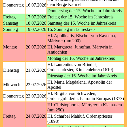
dem Berge Karmel
Donnerstag
16.07.2026
Donnerstag der 15. Woche im Jahreskreis
Freitag
17.07.2026
Freitag der 15. Woche im Jahreskreis
Samstag
18.07.2026
Samstag der 15. Woche im Jahreskreis
Sonntag
19.07.2026
16. Sonntag im Jahreskreis
Hl. Apollinaris, Bischof von Ravenna,
Märtyrer (um 200)
Montag
20.07.2026
Hl. Margareta, Jungfrau, Märtyrin in
Antiochien
Montag der 16. Woche im Jahreskreis
Hl. Laurentius von Brindisi,
Ordenspriester, Kirchenlehrer (1619)
Dienstag
21.07.2026
Dienstag der 16. Woche im Jahreskreis
Hl. Maria Magdalena, Apostolin der
Mittwoch
22.07.2026
Apostel
Hl. Birgitta von Schweden,
Donnerstag
23.07.2026
Ordensgründerin, Patronin Europas (1373)
Hl. Christophorus, Märtyrer in Kleinasien
(um 250)
Freitag
24.07.2026
Hl. Scharbel Mahluf, Ordenspriester
(1898)