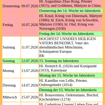
Hl. Augustinus Zhao Rong, Priester
(1815), und Gefährten, Märtyrer in China
Donnerstag
09.07.2026
Donnerstag der 14. Woche im Jahreskreis
Hl. Knud, König von Dänemark, Märtyrer
(1086); hl. Erich, König von Schweden,
Märtyrer (1160); hl. Olaf, König von
Freitag
10.07.2026
Norwegen (1030)
Freitag der 14. Woche im Jahreskreis
HOCHFEST UNSERES HEILIGEN
VATERS BENEDIKT, Vater des
Samstag
11.07.2026
abendländischen Mönchtums,
Schutzpatron Europas
BK
Sonntag
12.07.2026
15. Sonntag im Jahreskreis
Hl. Heinrich II. (1024) und Kunigunde
(1033), Kaiserpaar
Montag
13.07.2026
Montag der 15. Woche im Jahreskreis
Hl. Kamillus von Lellis, Priester,
Ordensgründer (1614)
Dienstag
14.07.2026
Dienstag der 15. Woche im Jahreskreis
Hl. Bonaventura, Ordensmann, Bischof,
Mittwoch
15.07.2026
Kirchenlehrer (1274)
Hl. Gedenktag Unserer Lieben Frau auf