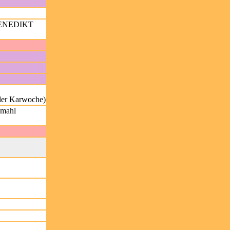
ENEDIKT
 der Karwoche)
dmahl