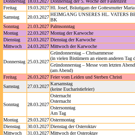
Donnerstag
18.03.2027
Donnerstag der 5. Woche der Fastenzeit
Freitag
19.03.2027
Hl. Josef, Bräutigam der Gottesmutter Maria
HEIMGANG UNSERES HL. VATERS B
Samstag
20.03.2027
BK
Sonntag
21.03.2027
Palmsonntag
Montag
22.03.2027
Montag der Karwoche
Dienstag
23.03.2027
Dienstag der Karwoche
Mittwoch
24.03.2027
Mittwoch der Karwoche
Gründonnerstag – Chrisammesse
(in vielen Bistümern an einem anderen Tag
Donnerstag
25.03.2027
Gründonnerstag – Messe vom letzten Aben
(am Abend)
Freitag
26.03.2027
Feier vom Leiden und Sterben Christi
Karsamstag
Samstag
27.03.2027
(keine Eucharistiefeier)
Osternacht
Osternacht
Sonntag
28.03.2027
Ostersonntag
Am Tag
Montag
29.03.2027
Ostermontag
Dienstag
30.03.2027
Dienstag der Osteroktav
Mittwoch
31.03.2027
Mittwoch der Osteroktav