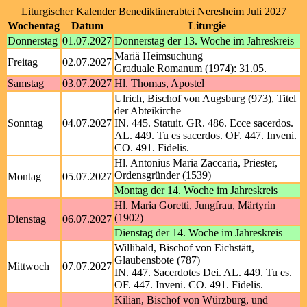
Liturgischer Kalender Benediktinerabtei Neresheim Juli 2027
Wochentag
Datum
Liturgie
Donnerstag
01.07.2027
Donnerstag der 13. Woche im Jahreskreis
Mariä Heimsuchung
Freitag
02.07.2027
Graduale Romanum (1974): 31.05.
Samstag
03.07.2027
Hl. Thomas, Apostel
Ulrich, Bischof von Augsburg (973), Titel
der Abteikirche
Sonntag
04.07.2027
IN. 445. Statuit. GR. 486. Ecce sacerdos.
AL. 449. Tu es sacerdos. OF. 447. Inveni.
CO. 491. Fidelis.
Hl. Antonius Maria Zaccaria, Priester,
Ordensgründer (1539)
Montag
05.07.2027
Montag der 14. Woche im Jahreskreis
Hl. Maria Goretti, Jungfrau, Märtyrin
(1902)
Dienstag
06.07.2027
Dienstag der 14. Woche im Jahreskreis
Willibald, Bischof von Eichstätt,
Glaubensbote (787)
Mittwoch
07.07.2027
IN. 447. Sacerdotes Dei. AL. 449. Tu es.
OF. 447. Inveni. CO. 491. Fidelis.
Kilian, Bischof von Würzburg, und