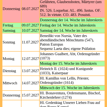
Gefährten, Glaubensboten, Märtyrer (um
689)
Donnerstag
08.07.2027
IN. 526. Loquebar. AL. 496. Iustus. OF.
512. In virtute. CO. 483. Posuisti.
Donnerstag der 14. Woche im Jahreskreis
Freitag
09.07.2027
Freitag der 14. Woche im Jahreskreis
Samstag
10.07.2027
Samstag der 14. Woche im Jahreskreis
Benedikt von Nursia, Vater des
abendländischen Mönchtums (547),
Sonntag
11.07.2027
Patron Europas
Sequenz Laeta dies; eigene Präfation
Johannes Gualbert, Abt, Ordensgründer
(1073)
Montag
12.07.2027
Montag der 15. Woche im Jahreskreis
Heinrich II. (1024) und Kunigunde
Dienstag
13.07.2027
(1033), Kaiserpaar
Hl. Kamillus von Lellis, Priester,
Ordensgründer (1614)
Mittwoch
14.07.2027
Mittwoch der 15. Woche im Jahreskreis
Hl. Bonaventura, Ordensmann, Bischof,
Donnerstag
15.07.2027
Kirchenlehrer (1274)
Hl. Gedenktag Unserer Lieben Frau auf
dem Berge Karmel