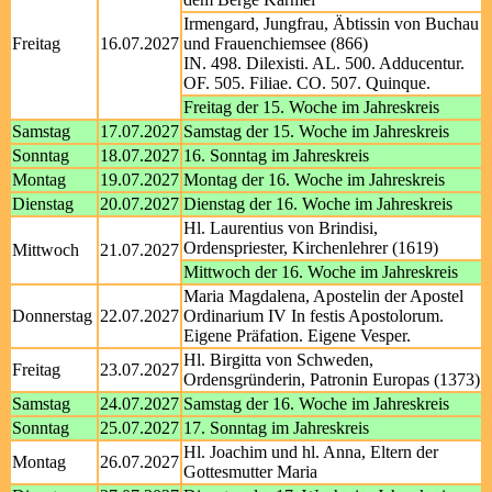
Irmengard, Jungfrau, Äbtissin von Buchau
Freitag
16.07.2027
und Frauenchiemsee (866)
IN. 498. Dilexisti. AL. 500. Adducentur.
OF. 505. Filiae. CO. 507. Quinque.
Freitag der 15. Woche im Jahreskreis
Samstag
17.07.2027
Samstag der 15. Woche im Jahreskreis
Sonntag
18.07.2027
16. Sonntag im Jahreskreis
Montag
19.07.2027
Montag der 16. Woche im Jahreskreis
Dienstag
20.07.2027
Dienstag der 16. Woche im Jahreskreis
Hl. Laurentius von Brindisi,
Ordenspriester, Kirchenlehrer (1619)
Mittwoch
21.07.2027
Mittwoch der 16. Woche im Jahreskreis
Maria Magdalena, Apostelin der Apostel
Donnerstag
22.07.2027
Ordinarium IV In festis Apostolorum.
Eigene Präfation. Eigene Vesper.
Hl. Birgitta von Schweden,
Freitag
23.07.2027
Ordensgründerin, Patronin Europas (1373)
Samstag
24.07.2027
Samstag der 16. Woche im Jahreskreis
Sonntag
25.07.2027
17. Sonntag im Jahreskreis
Hl. Joachim und hl. Anna, Eltern der
Montag
26.07.2027
Gottesmutter Maria