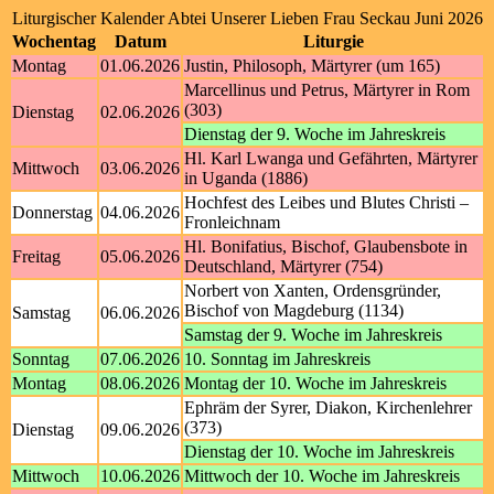
Liturgischer Kalender Abtei Unserer Lieben Frau Seckau Juni 2026
Wochentag
Datum
Liturgie
Montag
01.06.2026
Justin, Philosoph, Märtyrer (um 165)
Marcellinus und Petrus, Märtyrer in Rom
(303)
Dienstag
02.06.2026
Dienstag der 9. Woche im Jahreskreis
Hl. Karl Lwanga und Gefährten, Märtyrer
Mittwoch
03.06.2026
in Uganda (1886)
Hochfest des Leibes und Blutes Christi –
Donnerstag
04.06.2026
Fronleichnam
Hl. Bonifatius, Bischof, Glaubensbote in
Freitag
05.06.2026
Deutschland, Märtyrer (754)
Norbert von Xanten, Ordensgründer,
Bischof von Magdeburg (1134)
Samstag
06.06.2026
Samstag der 9. Woche im Jahreskreis
Sonntag
07.06.2026
10. Sonntag im Jahreskreis
Montag
08.06.2026
Montag der 10. Woche im Jahreskreis
Ephräm der Syrer, Diakon, Kirchenlehrer
(373)
Dienstag
09.06.2026
Dienstag der 10. Woche im Jahreskreis
Mittwoch
10.06.2026
Mittwoch der 10. Woche im Jahreskreis