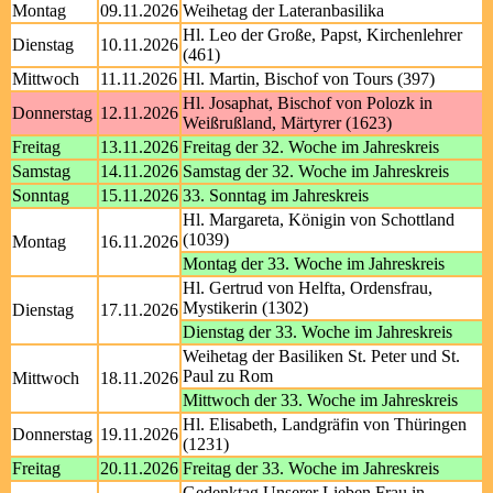
Montag
09.11.2026
Weihetag der Lateranbasilika
Hl. Leo der Große, Papst, Kirchenlehrer
Dienstag
10.11.2026
(461)
Mittwoch
11.11.2026
Hl. Martin, Bischof von Tours (397)
Hl. Josaphat, Bischof von Polozk in
Donnerstag
12.11.2026
Weißrußland, Märtyrer (1623)
Freitag
13.11.2026
Freitag der 32. Woche im Jahreskreis
Samstag
14.11.2026
Samstag der 32. Woche im Jahreskreis
Sonntag
15.11.2026
33. Sonntag im Jahreskreis
Hl. Margareta, Königin von Schottland
(1039)
Montag
16.11.2026
Montag der 33. Woche im Jahreskreis
Hl. Gertrud von Helfta, Ordensfrau,
Mystikerin (1302)
Dienstag
17.11.2026
Dienstag der 33. Woche im Jahreskreis
Weihetag der Basiliken St. Peter und St.
Paul zu Rom
Mittwoch
18.11.2026
Mittwoch der 33. Woche im Jahreskreis
Hl. Elisabeth, Landgräfin von Thüringen
Donnerstag
19.11.2026
(1231)
Freitag
20.11.2026
Freitag der 33. Woche im Jahreskreis
Gedenktag Unserer Lieben Frau in