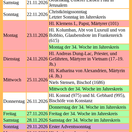
Samstag
21.11.2026
Jerusalem
Christkönigssonntag
Sonntag
22.11.2026
Letzter Sonntag im Jahreskreis
Hl. Klemens I., Papst, Märtyrer (101)
Hl. Kolumban, Abt von Luxeuil und von
Montag
23.11.2026
Bobbio, Glaubensbote im Frankenreich
(615)
Montag der 34. Woche im Jahreskreis
Hl. Andreas Dung-Lac, Priester, und
Dienstag
24.11.2026
Gefährten, Märtyrer in Vietnam (17.-19.
Jh.)
Hl. Katharina von Alexandrien, Märtyrin
(4. Jh.)
Mittwoch
25.11.2026
Niels Stensen, Bischof (1686)
Mittwoch der 34. Woche im Jahreskreis
Hl. Konrad (975) und hl. Gebhard (995),
Bischöfe von Konstanz
Donnerstag
26.11.2026
Donnerstag der 34. Woche im Jahreskreis
Freitag
27.11.2026
Freitag der 34. Woche im Jahreskreis
Samstag
28.11.2026
Samstag der 34. Woche im Jahreskreis
Sonntag
29.11.2026
Erster Adventssonntag