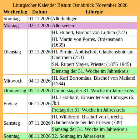
Liturgischer Kalender Bistum Osnabrück November 2026
Wochentag
Datum
Liturgie
Sonntag
01.11.2026
Allerheiligen
Montag
02.11.2026
Allerseelen
Hl. Hubert, Bischof von Lüttich (727)
Hl. Martin von Porres, Ordensmann
(1639)
Dienstag
03.11.2026
Hl. Pirmin, Abtbischof, Glaubensbote am
Oberrhein (753)
Sel. Rupert Mayer, Priester (1876-1945)
Dienstag der 31. Woche im Jahreskreis
Hl. Karl Borromäus, Bischof von Mailand
Mittwoch
04.11.2026
(1584)
Donnerstag
05.11.2026
Donnerstag der 31. Woche im Jahreskreis
Hl. Leonhard, Einsiedler von Limoges (6.
Jh.)
Freitag
06.11.2026
Freitag der 31. Woche im Jahreskreis
Hl. Willibrord, Bischof von Utrecht,
Glaubensbote bei den Friesen (739)
Samstag
07.11.2026
Samstag der 31. Woche im Jahreskreis
Sonntag
08.11.2026
32. Sonntag im Jahreskreis