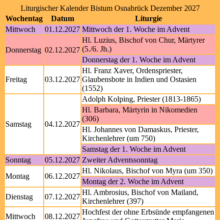
Liturgischer Kalender Bistum Osnabrück Dezember 2027
Wochentag
Datum
Liturgie
Mittwoch
01.12.2027
Mittwoch der 1. Woche im Advent
Hl. Luzius, Bischof von Chur, Märtyrer
(5./6. Jh.)
Donnerstag
02.12.2027
Donnerstag der 1. Woche im Advent
Hl. Franz Xaver, Ordenspriester,
Freitag
03.12.2027
Glaubensbote in Indien und Ostasien
(1552)
Adolph Kolping, Priester (1813-1865)
Hl. Barbara, Märtyrin in Nikomedien
(306)
Samstag
04.12.2027
Hl. Johannes von Damaskus, Priester,
Kirchenlehrer (um 750)
Samstag der 1. Woche im Advent
Sonntag
05.12.2027
Zweiter Adventssonntag
Hl. Nikolaus, Bischof von Myra (um 350)
Montag
06.12.2027
Montag der 2. Woche im Advent
Hl. Ambrosius, Bischof von Mailand,
Dienstag
07.12.2027
Kirchenlehrer (397)
Hochfest der ohne Erbsünde empfangenen
Mittwoch
08.12.2027