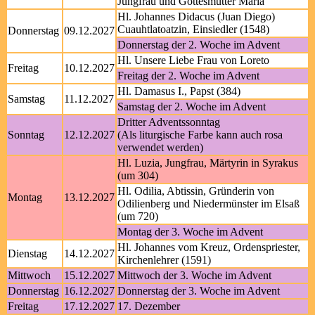
Jungfrau und Gottesmutter Maria
Hl. Johannes Didacus (Juan Diego)
Cuauhtlatoatzin, Einsiedler (1548)
Donnerstag
09.12.2027
Donnerstag der 2. Woche im Advent
Hl. Unsere Liebe Frau von Loreto
Freitag
10.12.2027
Freitag der 2. Woche im Advent
Hl. Damasus I., Papst (384)
Samstag
11.12.2027
Samstag der 2. Woche im Advent
Dritter Adventssonntag
Sonntag
12.12.2027
(Als liturgische Farbe kann auch rosa
verwendet werden)
Hl. Luzia, Jungfrau, Märtyrin in Syrakus
(um 304)
Hl. Odilia, Abtissin, Gründerin von
Montag
13.12.2027
Odilienberg und Niedermünster im Elsaß
(um 720)
Montag der 3. Woche im Advent
Hl. Johannes vom Kreuz, Ordenspriester,
Dienstag
14.12.2027
Kirchenlehrer (1591)
Mittwoch
15.12.2027
Mittwoch der 3. Woche im Advent
Donnerstag
16.12.2027
Donnerstag der 3. Woche im Advent
Freitag
17.12.2027
17. Dezember