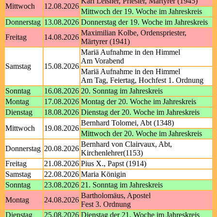
Karl Leisner, Priester, Märtyrer (1945)
Mittwoch
12.08.2026
Mittwoch der 19. Woche im Jahreskreis
Donnerstag
13.08.2026
Donnerstag der 19. Woche im Jahreskreis
Maximilian Kolbe, Ordenspriester,
Freitag
14.08.2026
Märtyrer (1941)
Mariä Aufnahme in den Himmel
Am Vorabend
Samstag
15.08.2026
Mariä Aufnahme in den Himmel
Am Tag, Feiertag, Hochfest 1. Ordnung
Sonntag
16.08.2026
20. Sonntag im Jahreskreis
Montag
17.08.2026
Montag der 20. Woche im Jahreskreis
Dienstag
18.08.2026
Dienstag der 20. Woche im Jahreskreis
Bernhard Tolomei, Abt (1348)
Mittwoch
19.08.2026
Mittwoch der 20. Woche im Jahreskreis
Bernhard von Clairvaux, Abt,
Donnerstag
20.08.2026
Kirchenlehrer(1153)
Freitag
21.08.2026
Pius X., Papst (1914)
Samstag
22.08.2026
Maria Königin
Sonntag
23.08.2026
21. Sonntag im Jahreskreis
Bartholomäus, Apostel
Montag
24.08.2026
Fest 3. Ordnung
Dienstag
25.08.2026
Dienstag der 21. Woche im Jahreskreis