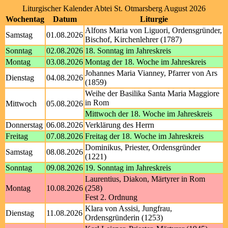
Liturgischer Kalender Abtei St. Otmarsberg August 2026
Wochentag
Datum
Liturgie
Alfons Maria von Liguori, Ordensgründer,
Samstag
01.08.2026
Bischof, Kirchenlehrer (1787)
Sonntag
02.08.2026
18. Sonntag im Jahreskreis
Montag
03.08.2026
Montag der 18. Woche im Jahreskreis
Johannes Maria Vianney, Pfarrer von Ars
Dienstag
04.08.2026
(1859)
Weihe der Basilika Santa Maria Maggiore
in Rom
Mittwoch
05.08.2026
Mittwoch der 18. Woche im Jahreskreis
Donnerstag
06.08.2026
Verklärung des Herrn
Freitag
07.08.2026
Freitag der 18. Woche im Jahreskreis
Dominikus, Priester, Ordensgründer
Samstag
08.08.2026
(1221)
Sonntag
09.08.2026
19. Sonntag im Jahreskreis
Laurentius, Diakon, Märtyrer in Rom
Montag
10.08.2026
(258)
Fest 2. Ordnung
Klara von Assisi, Jungfrau,
Dienstag
11.08.2026
Ordensgründerin (1253)