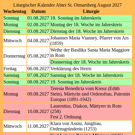
Liturgischer Kalender Abtei St. Otmarsberg August 2027
Wochentag
Datum
Liturgie
Sonntag
01.08.2027
18. Sonntag im Jahreskreis
Montag
02.08.2027
Montag der 18. Woche im Jahreskreis
Dienstag
03.08.2027
Dienstag der 18. Woche im Jahreskreis
Johannes Maria Vianney, Pfarrer von Ars
Mittwoch
04.08.2027
(1859)
Weihe der Basilika Santa Maria Maggiore
in Rom
Donnerstag
05.08.2027
Donnerstag der 18. Woche im Jahreskreis
Freitag
06.08.2027
Verklärung des Herrn
Samstag
07.08.2027
Samstag der 18. Woche im Jahreskreis
Sonntag
08.08.2027
19. Sonntag im Jahreskreis
Teresia Benedicta vom Kreuz (Edith
Montag
09.08.2027
Stein), Märtyrin und Ordensfrau, Patronin
Europas (1891-1942)
Laurentius, Diakon, Märtyrer in Rom
Dienstag
10.08.2027
(258)
Fest 2. Ordnung
Klara von Assisi, Jungfrau,
Mittwoch
11.08.2027
Ordensgründerin (1253)