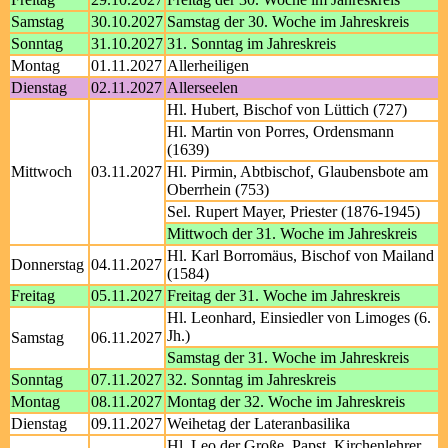
Samstag
30.10.2027
Samstag der 30. Woche im Jahreskreis
Sonntag
31.10.2027
31. Sonntag im Jahreskreis
Montag
01.11.2027
Allerheiligen
Dienstag
02.11.2027
Allerseelen
Hl. Hubert, Bischof von Lüttich (727)
Hl. Martin von Porres, Ordensmann
(1639)
Mittwoch
03.11.2027
Hl. Pirmin, Abtbischof, Glaubensbote am
Oberrhein (753)
Sel. Rupert Mayer, Priester (1876-1945)
Mittwoch der 31. Woche im Jahreskreis
Hl. Karl Borromäus, Bischof von Mailand
Donnerstag
04.11.2027
(1584)
Freitag
05.11.2027
Freitag der 31. Woche im Jahreskreis
Hl. Leonhard, Einsiedler von Limoges (6.
Jh.)
Samstag
06.11.2027
Samstag der 31. Woche im Jahreskreis
Sonntag
07.11.2027
32. Sonntag im Jahreskreis
Montag
08.11.2027
Montag der 32. Woche im Jahreskreis
Dienstag
09.11.2027
Weihetag der Lateranbasilika
Hl. Leo der Große, Papst, Kirchenlehrer