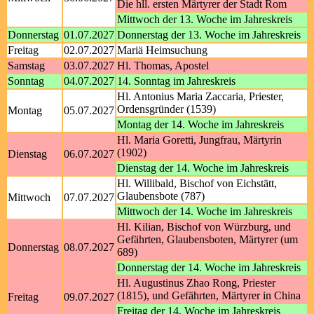
Die hll. ersten Märtyrer der Stadt Rom
Mittwoch der 13. Woche im Jahreskreis
Donnerstag
01.07.2027
Donnerstag der 13. Woche im Jahreskreis
Freitag
02.07.2027
Mariä Heimsuchung
Samstag
03.07.2027
Hl. Thomas, Apostel
Sonntag
04.07.2027
14. Sonntag im Jahreskreis
Hl. Antonius Maria Zaccaria, Priester,
Ordensgründer (1539)
Montag
05.07.2027
Montag der 14. Woche im Jahreskreis
Hl. Maria Goretti, Jungfrau, Märtyrin
(1902)
Dienstag
06.07.2027
Dienstag der 14. Woche im Jahreskreis
Hl. Willibald, Bischof von Eichstätt,
Glaubensbote (787)
Mittwoch
07.07.2027
Mittwoch der 14. Woche im Jahreskreis
Hl. Kilian, Bischof von Würzburg, und
Gefährten, Glaubensboten, Märtyrer (um
Donnerstag
08.07.2027
689)
Donnerstag der 14. Woche im Jahreskreis
Hl. Augustinus Zhao Rong, Priester
(1815), und Gefährten, Märtyrer in China
Freitag
09.07.2027
Freitag der 14. Woche im Jahreskreis