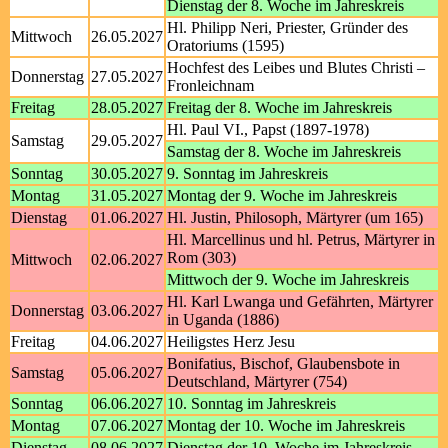
Dienstag der 8. Woche im Jahreskreis
Hl. Philipp Neri, Priester, Gründer des
Mittwoch
26.05.2027
Oratoriums (1595)
Hochfest des Leibes und Blutes Christi –
Donnerstag
27.05.2027
Fronleichnam
Freitag
28.05.2027
Freitag der 8. Woche im Jahreskreis
Hl. Paul VI., Papst (1897-1978)
Samstag
29.05.2027
Samstag der 8. Woche im Jahreskreis
Sonntag
30.05.2027
9. Sonntag im Jahreskreis
Montag
31.05.2027
Montag der 9. Woche im Jahreskreis
Dienstag
01.06.2027
Hl. Justin, Philosoph, Märtyrer (um 165)
Hl. Marcellinus und hl. Petrus, Märtyrer in
Rom (303)
Mittwoch
02.06.2027
Mittwoch der 9. Woche im Jahreskreis
Hl. Karl Lwanga und Gefährten, Märtyrer
Donnerstag
03.06.2027
in Uganda (1886)
Freitag
04.06.2027
Heiligstes Herz Jesu
Bonifatius, Bischof, Glaubensbote in
Samstag
05.06.2027
Deutschland, Märtyrer (754)
Sonntag
06.06.2027
10. Sonntag im Jahreskreis
Montag
07.06.2027
Montag der 10. Woche im Jahreskreis
Dienstag
08.06.2027
Dienstag der 10. Woche im Jahreskreis