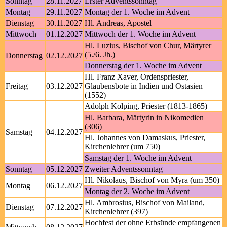
Sonntag
28.11.2027
Erster Adventssonntag
Montag
29.11.2027
Montag der 1. Woche im Advent
Dienstag
30.11.2027
Hl. Andreas, Apostel
Mittwoch
01.12.2027
Mittwoch der 1. Woche im Advent
Hl. Luzius, Bischof von Chur, Märtyrer
(5./6. Jh.)
Donnerstag
02.12.2027
Donnerstag der 1. Woche im Advent
Hl. Franz Xaver, Ordenspriester,
Freitag
03.12.2027
Glaubensbote in Indien und Ostasien
(1552)
Adolph Kolping, Priester (1813-1865)
Hl. Barbara, Märtyrin in Nikomedien
(306)
Samstag
04.12.2027
Hl. Johannes von Damaskus, Priester,
Kirchenlehrer (um 750)
Samstag der 1. Woche im Advent
Sonntag
05.12.2027
Zweiter Adventssonntag
Hl. Nikolaus, Bischof von Myra (um 350)
Montag
06.12.2027
Montag der 2. Woche im Advent
Hl. Ambrosius, Bischof von Mailand,
Dienstag
07.12.2027
Kirchenlehrer (397)
Hochfest der ohne Erbsünde empfangenen