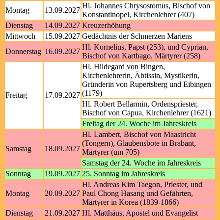
Hl. Johannes Chrysostomus, Bischof von
Montag
13.09.2027
Konstantinopel, Kirchenlehrer (407)
Dienstag
14.09.2027
Kreuzerhöhung
Mittwoch
15.09.2027
Gedächtnis der Schmerzen Mariens
Hl. Kornelius, Papst (253), und Cyprian,
Donnerstag
16.09.2027
Bischof von Karthago, Märtyrer (258)
Hl. Hildegard von Bingen,
Kirchenlehrerin, Äbtissin, Mystikerin,
Gründerin von Rupertsberg und Eibingen
(1179)
Freitag
17.09.2027
Hl. Robert Bellarmin, Ordenspriester,
Bischof von Capua, Kirchenlehrer (1621)
Freitag der 24. Woche im Jahreskreis
Hl. Lambert, Bischof von Maastricht
(Tongern), Glaubensbote in Brabant,
Samstag
18.09.2027
Märtyrer (um 705)
Samstag der 24. Woche im Jahreskreis
Sonntag
19.09.2027
25. Sonntag im Jahreskreis
Hl. Andreas Kim Taegon, Priester, und
Montag
20.09.2027
Paul Chong Hasang und Gefährten,
Märtyrer in Korea (1839-1866)
Dienstag
21.09.2027
Hl. Matthäus, Apostel und Evangelist