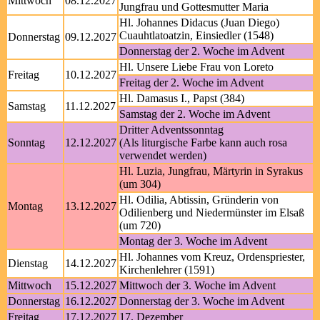
Mittwoch
08.12.2027
Jungfrau und Gottesmutter Maria
Hl. Johannes Didacus (Juan Diego)
Cuauhtlatoatzin, Einsiedler (1548)
Donnerstag
09.12.2027
Donnerstag der 2. Woche im Advent
Hl. Unsere Liebe Frau von Loreto
Freitag
10.12.2027
Freitag der 2. Woche im Advent
Hl. Damasus I., Papst (384)
Samstag
11.12.2027
Samstag der 2. Woche im Advent
Dritter Adventssonntag
Sonntag
12.12.2027
(Als liturgische Farbe kann auch rosa
verwendet werden)
Hl. Luzia, Jungfrau, Märtyrin in Syrakus
(um 304)
Hl. Odilia, Abtissin, Gründerin von
Montag
13.12.2027
Odilienberg und Niedermünster im Elsaß
(um 720)
Montag der 3. Woche im Advent
Hl. Johannes vom Kreuz, Ordenspriester,
Dienstag
14.12.2027
Kirchenlehrer (1591)
Mittwoch
15.12.2027
Mittwoch der 3. Woche im Advent
Donnerstag
16.12.2027
Donnerstag der 3. Woche im Advent
Freitag
17.12.2027
17. Dezember