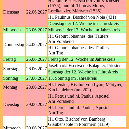
Hl. John Fisher, Bischof von Rochester
(1535), und hl. Thomas Morus,
Lordkanzler, Märtyrer (1535)
Dienstag
22.06.2027
Hl. Paulinus, Bischof von Nola (431)
Dienstag der 12. Woche im Jahreskreis
Mittwoch
23.06.2027
Mittwoch der 12. Woche im Jahreskreis
Hl. Geburt Johannes' des Täufers
Am Vorabend
Donnerstag
24.06.2027
Hl. Geburt Johannes' des Täufers
Am Tag
Freitag
25.06.2027
Freitag der 12. Woche im Jahreskreis
Josefmaria Escrivá de Balaguer, Priester
Samstag
26.06.2027
Samstag der 12. Woche im Jahreskreis
Sonntag
27.06.2027
13. Sonntag im Jahreskreis
Hl. Irenäus, Bischof von Lyon, Märtyrer,
Montag
28.06.2027
Kirchenlehrer (um 202)
Hl. Petrus und hl. Paulus, Apostel
Am Vorabend
Dienstag
29.06.2027
Hl. Petrus und hl. Paulus, Apostel
Am Tag
Hl. Otto, Bischof von Bamberg,
Glaubensbote in Pommern (1139)
Mittwoch
30.06.2027