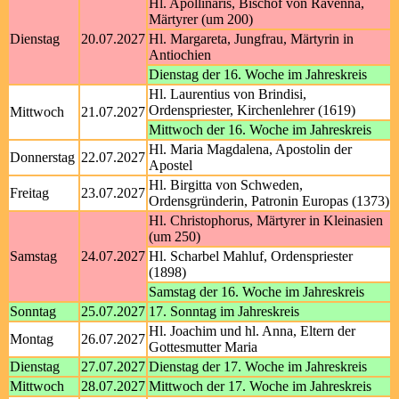
Hl. Apollinaris, Bischof von Ravenna,
Märtyrer (um 200)
Dienstag
20.07.2027
Hl. Margareta, Jungfrau, Märtyrin in
Antiochien
Dienstag der 16. Woche im Jahreskreis
Hl. Laurentius von Brindisi,
Ordenspriester, Kirchenlehrer (1619)
Mittwoch
21.07.2027
Mittwoch der 16. Woche im Jahreskreis
Hl. Maria Magdalena, Apostolin der
Donnerstag
22.07.2027
Apostel
Hl. Birgitta von Schweden,
Freitag
23.07.2027
Ordensgründerin, Patronin Europas (1373)
Hl. Christophorus, Märtyrer in Kleinasien
(um 250)
Samstag
24.07.2027
Hl. Scharbel Mahluf, Ordenspriester
(1898)
Samstag der 16. Woche im Jahreskreis
Sonntag
25.07.2027
17. Sonntag im Jahreskreis
Hl. Joachim und hl. Anna, Eltern der
Montag
26.07.2027
Gottesmutter Maria
Dienstag
27.07.2027
Dienstag der 17. Woche im Jahreskreis
Mittwoch
28.07.2027
Mittwoch der 17. Woche im Jahreskreis