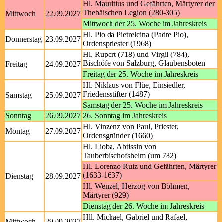
Hl. Mauritius und Gefährten, Märtyrer der
Thebäischen Legion (280-305)
Mittwoch
22.09.2027
Mittwoch der 25. Woche im Jahreskreis
Hl. Pio da Pietrelcina (Padre Pio),
Donnerstag
23.09.2027
Ordenspriester (1968)
Hl. Rupert (718) und Virgil (784),
Bischöfe von Salzburg, Glaubensboten
Freitag
24.09.2027
Freitag der 25. Woche im Jahreskreis
Hl. Niklaus von Flüe, Einsiedler,
Friedensstifter (1487)
Samstag
25.09.2027
Samstag der 25. Woche im Jahreskreis
Sonntag
26.09.2027
26. Sonntag im Jahreskreis
Hl. Vinzenz von Paul, Priester,
Montag
27.09.2027
Ordensgründer (1660)
Hl. Lioba, Abtissin von
Tauberbischofsheim (um 782)
Hl. Lorenzo Ruiz und Gefährten, Märtyrer
(1633-1637)
Dienstag
28.09.2027
Hl. Wenzel, Herzog von Böhmen,
Märtyrer (929)
Dienstag der 26. Woche im Jahreskreis
Hll. Michael, Gabriel und Rafael,
Mittwoch
29.09.2027