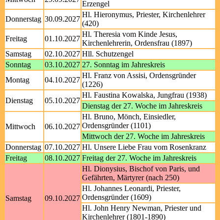
Erzengel
Hl. Hieronymus, Priester, Kirchenlehrer
Donnerstag
30.09.2027
(420)
Hl. Theresia vom Kinde Jesus,
Freitag
01.10.2027
Kirchenlehrerin, Ordensfrau (1897)
Samstag
02.10.2027
Hll. Schutzengel
Sonntag
03.10.2027
27. Sonntag im Jahreskreis
Hl. Franz von Assisi, Ordensgründer
Montag
04.10.2027
(1226)
Hl. Faustina Kowalska, Jungfrau (1938)
Dienstag
05.10.2027
Dienstag der 27. Woche im Jahreskreis
Hl. Bruno, Mönch, Einsiedler,
Ordensgründer (1101)
Mittwoch
06.10.2027
Mittwoch der 27. Woche im Jahreskreis
Donnerstag
07.10.2027
Hl. Unsere Liebe Frau vom Rosenkranz
Freitag
08.10.2027
Freitag der 27. Woche im Jahreskreis
Hl. Dionysius, Bischof von Paris, und
Gefährten, Märtyrer (nach 250)
Hl. Johannes Leonardi, Priester,
Ordensgründer (1609)
Samstag
09.10.2027
Hl. John Henry Newman, Priester und
Kirchenlehrer (1801-1890)