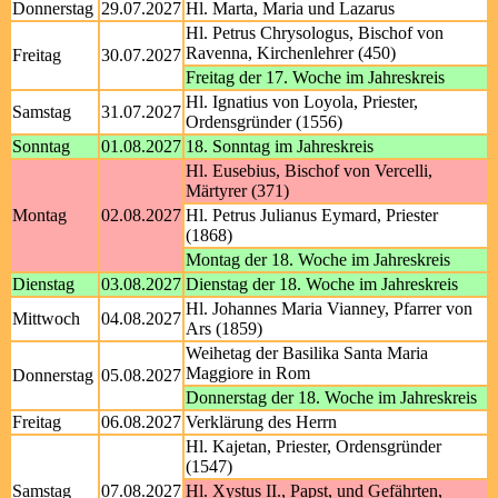
Donnerstag
29.07.2027
Hl. Marta, Maria und Lazarus
Hl. Petrus Chrysologus, Bischof von
Ravenna, Kirchenlehrer (450)
Freitag
30.07.2027
Freitag der 17. Woche im Jahreskreis
Hl. Ignatius von Loyola, Priester,
Samstag
31.07.2027
Ordensgründer (1556)
Sonntag
01.08.2027
18. Sonntag im Jahreskreis
Hl. Eusebius, Bischof von Vercelli,
Märtyrer (371)
Montag
02.08.2027
Hl. Petrus Julianus Eymard, Priester
(1868)
Montag der 18. Woche im Jahreskreis
Dienstag
03.08.2027
Dienstag der 18. Woche im Jahreskreis
Hl. Johannes Maria Vianney, Pfarrer von
Mittwoch
04.08.2027
Ars (1859)
Weihetag der Basilika Santa Maria
Maggiore in Rom
Donnerstag
05.08.2027
Donnerstag der 18. Woche im Jahreskreis
Freitag
06.08.2027
Verklärung des Herrn
Hl. Kajetan, Priester, Ordensgründer
(1547)
Samstag
07.08.2027
Hl. Xystus II., Papst, und Gefährten,