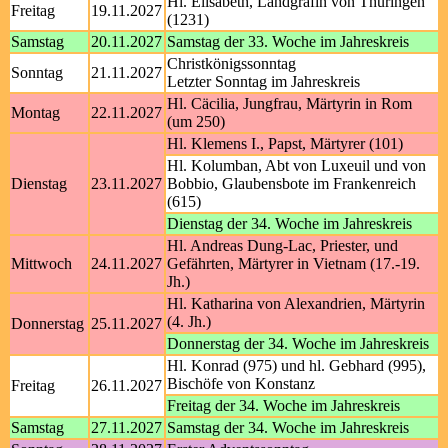
Hl. Elisabeth, Landgräfin von Thüringen
Freitag
19.11.2027
(1231)
Samstag
20.11.2027
Samstag der 33. Woche im Jahreskreis
Christkönigssonntag
Sonntag
21.11.2027
Letzter Sonntag im Jahreskreis
Hl. Cäcilia, Jungfrau, Märtyrin in Rom
Montag
22.11.2027
(um 250)
Hl. Klemens I., Papst, Märtyrer (101)
Hl. Kolumban, Abt von Luxeuil und von
Dienstag
23.11.2027
Bobbio, Glaubensbote im Frankenreich
(615)
Dienstag der 34. Woche im Jahreskreis
Hl. Andreas Dung-Lac, Priester, und
Mittwoch
24.11.2027
Gefährten, Märtyrer in Vietnam (17.-19.
Jh.)
Hl. Katharina von Alexandrien, Märtyrin
(4. Jh.)
Donnerstag
25.11.2027
Donnerstag der 34. Woche im Jahreskreis
Hl. Konrad (975) und hl. Gebhard (995),
Bischöfe von Konstanz
Freitag
26.11.2027
Freitag der 34. Woche im Jahreskreis
Samstag
27.11.2027
Samstag der 34. Woche im Jahreskreis