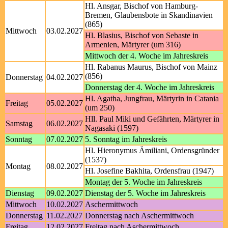
Hl. Ansgar, Bischof von Hamburg-
Bremen, Glaubensbote in Skandinavien
(865)
Mittwoch
03.02.2027
Hl. Blasius, Bischof von Sebaste in
Armenien, Märtyrer (um 316)
Mittwoch der 4. Woche im Jahreskreis
Hl. Rabanus Maurus, Bischof von Mainz
(856)
Donnerstag
04.02.2027
Donnerstag der 4. Woche im Jahreskreis
Hl. Agatha, Jungfrau, Märtyrin in Catania
Freitag
05.02.2027
(um 250)
Hll. Paul Miki und Gefährten, Märtyrer in
Samstag
06.02.2027
Nagasaki (1597)
Sonntag
07.02.2027
5. Sonntag im Jahreskreis
Hl. Hieronymus Ämiliani, Ordensgründer
(1537)
Montag
08.02.2027
Hl. Josefine Bakhita, Ordensfrau (1947)
Montag der 5. Woche im Jahreskreis
Dienstag
09.02.2027
Dienstag der 5. Woche im Jahreskreis
Mittwoch
10.02.2027
Aschermittwoch
Donnerstag
11.02.2027
Donnerstag nach Aschermittwoch
Freitag
12.02.2027
Freitag nach Aschermittwoch