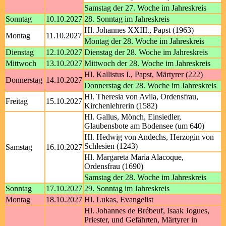
Samstag der 27. Woche im Jahreskreis
Sonntag
10.10.2027
28. Sonntag im Jahreskreis
Hl. Johannes XXIII., Papst (1963)
Montag
11.10.2027
Montag der 28. Woche im Jahreskreis
Dienstag
12.10.2027
Dienstag der 28. Woche im Jahreskreis
Mittwoch
13.10.2027
Mittwoch der 28. Woche im Jahreskreis
Hl. Kallistus I., Papst, Märtyrer (222)
Donnerstag
14.10.2027
Donnerstag der 28. Woche im Jahreskreis
Hl. Theresia von Avila, Ordensfrau,
Freitag
15.10.2027
Kirchenlehrerin (1582)
Hl. Gallus, Mönch, Einsiedler,
Glaubensbote am Bodensee (um 640)
Hl. Hedwig von Andechs, Herzogin von
Schlesien (1243)
Samstag
16.10.2027
Hl. Margareta Maria Alacoque,
Ordensfrau (1690)
Samstag der 28. Woche im Jahreskreis
Sonntag
17.10.2027
29. Sonntag im Jahreskreis
Montag
18.10.2027
Hl. Lukas, Evangelist
Hl. Johannes de Brébeuf, Isaak Jogues,
Priester, und Gefährten, Märtyrer in