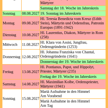
Märtyrer
Samstag der 18. Woche im Jahreskreis
Sonntag
08.08.2027
19. Sonntag im Jahreskreis
Hl. Teresia Benedicta vom Kreuz (Edith
Montag
09.08.2027
Stein), Märtyrin und Ordensfrau, Patronin
Europas (1891-1942)
Hl. Laurentius, Diakon, Märtyrer in Rom
Dienstag
10.08.2027
(258)
Hl. Klara von Assisi, Jungfrau,
Mittwoch
11.08.2027
Ordensgründerin (1253)
Hl. Johanna Franziska von Chantal,
Ordensgründerin (1641)
Donnerstag
12.08.2027
Donnerstag der 19. Woche im Jahreskreis
Hl. Pontianus, Papst, und Hippolyt,
Priester, Märtyrer (235)
Freitag
13.08.2027
Freitag der 19. Woche im Jahreskreis
Hl. Maximilian Kolbe, Ordenspriester,
Samstag
14.08.2027
Märtyrer (1941)
Mariä Aufnahme in den Himmel
Am Vorabend
Sonntag
15.08.2027
Mariä Aufnahme in den Himmel
Am Tag