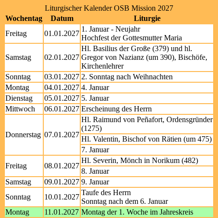
Liturgischer Kalender OSB Mission 2027
Wochentag
Datum
Liturgie
1. Januar - Neujahr
Freitag
01.01.2027
Hochfest der Gottesmutter Maria
Hl. Basilius der Große (379) und hl.
Samstag
02.01.2027
Gregor von Nazianz (um 390), Bischöfe,
Kirchenlehrer
Sonntag
03.01.2027
2. Sonntag nach Weihnachten
Montag
04.01.2027
4. Januar
Dienstag
05.01.2027
5. Januar
Mittwoch
06.01.2027
Erscheinung des Herrn
Hl. Raimund von Peñafort, Ordensgründer
(1275)
Donnerstag
07.01.2027
Hl. Valentin, Bischof von Rätien (um 475)
7. Januar
Hl. Severin, Mönch in Norikum (482)
Freitag
08.01.2027
8. Januar
Samstag
09.01.2027
9. Januar
Taufe des Herrn
Sonntag
10.01.2027
Sonntag nach dem 6. Januar
Montag
11.01.2027
Montag der 1. Woche im Jahreskreis