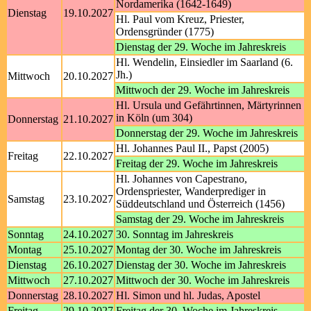
Nordamerika (1642-1649)
Dienstag
19.10.2027
Hl. Paul vom Kreuz, Priester,
Ordensgründer (1775)
Dienstag der 29. Woche im Jahreskreis
Hl. Wendelin, Einsiedler im Saarland (6.
Jh.)
Mittwoch
20.10.2027
Mittwoch der 29. Woche im Jahreskreis
Hl. Ursula und Gefährtinnen, Märtyrinnen
in Köln (um 304)
Donnerstag
21.10.2027
Donnerstag der 29. Woche im Jahreskreis
Hl. Johannes Paul II., Papst (2005)
Freitag
22.10.2027
Freitag der 29. Woche im Jahreskreis
Hl. Johannes von Capestrano,
Ordenspriester, Wanderprediger in
Samstag
23.10.2027
Süddeutschland und Österreich (1456)
Samstag der 29. Woche im Jahreskreis
Sonntag
24.10.2027
30. Sonntag im Jahreskreis
Montag
25.10.2027
Montag der 30. Woche im Jahreskreis
Dienstag
26.10.2027
Dienstag der 30. Woche im Jahreskreis
Mittwoch
27.10.2027
Mittwoch der 30. Woche im Jahreskreis
Donnerstag
28.10.2027
Hl. Simon und hl. Judas, Apostel
Freitag
29.10.2027
Freitag der 30. Woche im Jahreskreis