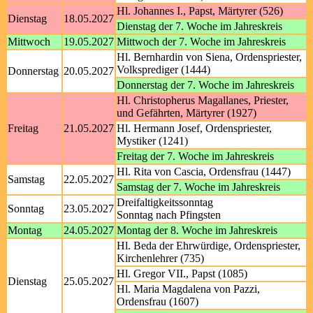
Hl. Johannes I., Papst, Märtyrer (526)
Dienstag
18.05.2027
Dienstag der 7. Woche im Jahreskreis
Mittwoch
19.05.2027
Mittwoch der 7. Woche im Jahreskreis
Hl. Bernhardin von Siena, Ordenspriester,
Volksprediger (1444)
Donnerstag
20.05.2027
Donnerstag der 7. Woche im Jahreskreis
Hl. Christopherus Magallanes, Priester,
und Gefährten, Märtyrer (1927)
Freitag
21.05.2027
Hl. Hermann Josef, Ordenspriester,
Mystiker (1241)
Freitag der 7. Woche im Jahreskreis
Hl. Rita von Cascia, Ordensfrau (1447)
Samstag
22.05.2027
Samstag der 7. Woche im Jahreskreis
Dreifaltigkeitssonntag
Sonntag
23.05.2027
Sonntag nach Pfingsten
Montag
24.05.2027
Montag der 8. Woche im Jahreskreis
Hl. Beda der Ehrwürdige, Ordenspriester,
Kirchenlehrer (735)
Hl. Gregor VII., Papst (1085)
Dienstag
25.05.2027
Hl. Maria Magdalena von Pazzi,
Ordensfrau (1607)