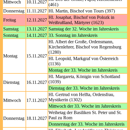
Mittwoch
10.11.2027
(461)
Donnerstag
11.11.2027
Hl. Martin, Bischof von Tours (397)
Hl. Josaphat, Bischof von Polozk in
Freitag
12.11.2027
Weißrußland, Märtyrer (1623)
Samstag
13.11.2027
Samstag der 32. Woche im Jahreskreis
Sonntag
14.11.2027
33. Sonntag im Jahreskreis
Hl. Albert der Große, Ordensmann,
Kirchenlehrer, Bischof von Regensburg
(1280)
Montag
15.11.2027
Hl. Leopold, Markgraf von Österreich
(1136)
Montag der 33. Woche im Jahreskreis
Hl. Margareta, Königin von Schottland
(1039)
Dienstag
16.11.2027
Dienstag der 33. Woche im Jahreskreis
Hl. Gertrud von Helfta, Ordensfrau,
Mystikerin (1302)
Mittwoch
17.11.2027
Mittwoch der 33. Woche im Jahreskreis
Weihetag der Basiliken St. Peter und St.
Paul zu Rom
Donnerstag
18.11.2027
Donnerstag der 33. Woche im Jahreskreis