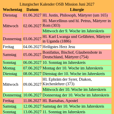
Liturgischer Kalender OSB Mission Juni 2027
Wochentag
Datum
Liturgie
Dienstag
01.06.2027
Hl. Justin, Philosoph, Märtyrer (um 165)
Hl. Marcellinus und hl. Petrus, Märtyrer in
Rom (303)
Mittwoch
02.06.2027
Mittwoch der 9. Woche im Jahreskreis
Hl. Karl Lwanga und Gefährten, Märtyrer
Donnerstag
03.06.2027
in Uganda (1886)
Freitag
04.06.2027
Heiligstes Herz Jesu
Bonifatius, Bischof, Glaubensbote in
Samstag
05.06.2027
Deutschland, Märtyrer (754)
Sonntag
06.06.2027
10. Sonntag im Jahreskreis
Montag
07.06.2027
Montag der 10. Woche im Jahreskreis
Dienstag
08.06.2027
Dienstag der 10. Woche im Jahreskreis
Hl. Ephräm der Syrer, Diakon,
Kirchenlehrer (373)
Mittwoch
09.06.2027
Mittwoch der 10. Woche im Jahreskreis
Donnerstag
10.06.2027
Donnerstag der 10. Woche im Jahreskreis
Freitag
11.06.2027
Hl. Barnabas, Apostel
Samstag
12.06.2027
Samstag der 10. Woche im Jahreskreis
Sonntag
13.06.2027
11. Sonntag im Jahreskreis