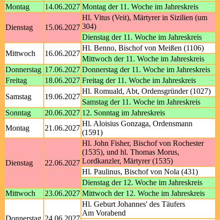
Montag
14.06.2027
Montag der 11. Woche im Jahreskreis
Hl. Vitus (Veit), Märtyrer in Sizilien (um
304)
Dienstag
15.06.2027
Dienstag der 11. Woche im Jahreskreis
Hl. Benno, Bischof von Meißen (1106)
Mittwoch
16.06.2027
Mittwoch der 11. Woche im Jahreskreis
Donnerstag
17.06.2027
Donnerstag der 11. Woche im Jahreskreis
Freitag
18.06.2027
Freitag der 11. Woche im Jahreskreis
Hl. Romuald, Abt, Ordensgründer (1027)
Samstag
19.06.2027
Samstag der 11. Woche im Jahreskreis
Sonntag
20.06.2027
12. Sonntag im Jahreskreis
Hl. Aloisius Gonzaga, Ordensmann
Montag
21.06.2027
(1591)
Hl. John Fisher, Bischof von Rochester
(1535), und hl. Thomas Morus,
Lordkanzler, Märtyrer (1535)
Dienstag
22.06.2027
Hl. Paulinus, Bischof von Nola (431)
Dienstag der 12. Woche im Jahreskreis
Mittwoch
23.06.2027
Mittwoch der 12. Woche im Jahreskreis
Hl. Geburt Johannes' des Täufers
Am Vorabend
Donnerstag
24.06.2027