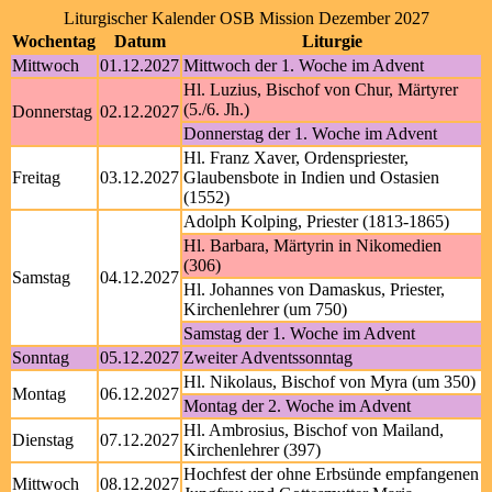
Liturgischer Kalender OSB Mission Dezember 2027
Wochentag
Datum
Liturgie
Mittwoch
01.12.2027
Mittwoch der 1. Woche im Advent
Hl. Luzius, Bischof von Chur, Märtyrer
(5./6. Jh.)
Donnerstag
02.12.2027
Donnerstag der 1. Woche im Advent
Hl. Franz Xaver, Ordenspriester,
Freitag
03.12.2027
Glaubensbote in Indien und Ostasien
(1552)
Adolph Kolping, Priester (1813-1865)
Hl. Barbara, Märtyrin in Nikomedien
(306)
Samstag
04.12.2027
Hl. Johannes von Damaskus, Priester,
Kirchenlehrer (um 750)
Samstag der 1. Woche im Advent
Sonntag
05.12.2027
Zweiter Adventssonntag
Hl. Nikolaus, Bischof von Myra (um 350)
Montag
06.12.2027
Montag der 2. Woche im Advent
Hl. Ambrosius, Bischof von Mailand,
Dienstag
07.12.2027
Kirchenlehrer (397)
Hochfest der ohne Erbsünde empfangenen
Mittwoch
08.12.2027