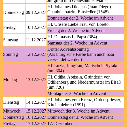
Jungfrau und Gottesmutter Maria
Hl. Johannes Didacus (Juan Diego)
Cuauhtlatoatzin, Einsiedler (1548)
Donnerstag
09.12.2027
Donnerstag der 2. Woche im Advent
Hl. Unsere Liebe Frau von Loreto
Freitag
10.12.2027
Freitag der 2. Woche im Advent
Hl. Damasus I., Papst (384)
Samstag
11.12.2027
Samstag der 2. Woche im Advent
Dritter Adventssonntag
Sonntag
12.12.2027
(Als liturgische Farbe kann auch rosa
verwendet werden)
Hl. Luzia, Jungfrau, Märtyrin in Syrakus
(um 304)
Hl. Odilia, Abtissin, Gründerin von
Montag
13.12.2027
Odilienberg und Niedermünster im Elsaß
(um 720)
Montag der 3. Woche im Advent
Hl. Johannes vom Kreuz, Ordenspriester,
Dienstag
14.12.2027
Kirchenlehrer (1591)
Mittwoch
15.12.2027
Mittwoch der 3. Woche im Advent
Donnerstag
16.12.2027
Donnerstag der 3. Woche im Advent
Freitag
17.12.2027
17. Dezember