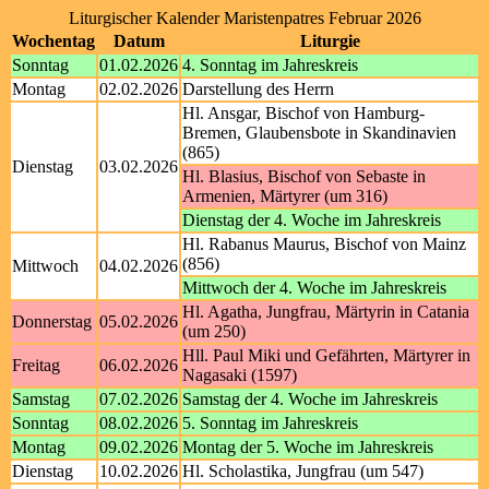
Liturgischer Kalender Maristenpatres Februar 2026
Wochentag
Datum
Liturgie
Sonntag
01.02.2026
4. Sonntag im Jahreskreis
Montag
02.02.2026
Darstellung des Herrn
Hl. Ansgar, Bischof von Hamburg-
Bremen, Glaubensbote in Skandinavien
(865)
Dienstag
03.02.2026
Hl. Blasius, Bischof von Sebaste in
Armenien, Märtyrer (um 316)
Dienstag der 4. Woche im Jahreskreis
Hl. Rabanus Maurus, Bischof von Mainz
(856)
Mittwoch
04.02.2026
Mittwoch der 4. Woche im Jahreskreis
Hl. Agatha, Jungfrau, Märtyrin in Catania
Donnerstag
05.02.2026
(um 250)
Hll. Paul Miki und Gefährten, Märtyrer in
Freitag
06.02.2026
Nagasaki (1597)
Samstag
07.02.2026
Samstag der 4. Woche im Jahreskreis
Sonntag
08.02.2026
5. Sonntag im Jahreskreis
Montag
09.02.2026
Montag der 5. Woche im Jahreskreis
Dienstag
10.02.2026
Hl. Scholastika, Jungfrau (um 547)