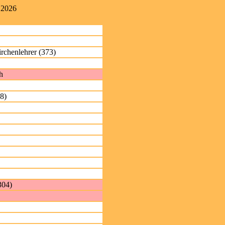
 2026
rchenlehrer (373)
h
8)
304)