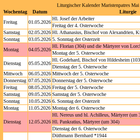
Liturgischer Kalender Maristenpatres Mai
Wochentag
Datum
Liturgie
Hl. Josef der Arbeiter
Freitag
01.05.2026
Freitag der 4. Osterwoche
Samstag
02.05.2026
Hl. Athanasius, Bischof von Alexandrien, Ki
Sonntag
03.05.2026
5. Sonntag der Osterzeit
Hl. Florian (304) und die Märtyrer von Lorc
Montag
04.05.2026
Montag der 5. Osterwoche
Hl. Godehard, Bischof von Hildesheim (103
Dienstag
05.05.2026
Dienstag der 5. Osterwoche
Mittwoch
06.05.2026
Mittwoch der 5. Osterwoche
Donnerstag
07.05.2026
Donnerstag der 5. Osterwoche
Freitag
08.05.2026
Freitag der 5. Osterwoche
Samstag
09.05.2026
Samstag der 5. Osterwoche
Sonntag
10.05.2026
6. Sonntag der Osterzeit
Montag
11.05.2026
Montag der 6. Osterwoche
Hl. Nereus und hl. Achilleus, Märtyrer (um 
Dienstag
12.05.2026
Hl. Pankratius, Märtyrer (um 304)
Dienstag der 6. Osterwoche
Düthmann Bernhard *1944