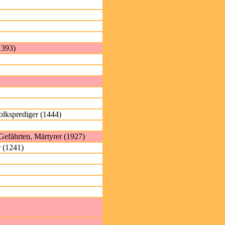
1393)
olksprediger (1444)
 Gefährten, Märtyrer (1927)
r (1241)