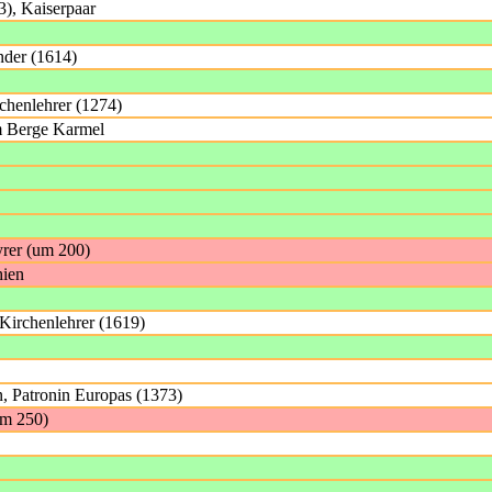
3), Kaiserpaar
nder (1614)
chenlehrer (1274)
m Berge Karmel
yrer (um 200)
hien
 Kirchenlehrer (1619)
, Patronin Europas (1373)
um 250)