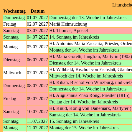
Liturgisch
Wochentag
Datum
Donnerstag
01.07.2027
Donnerstag der 13. Woche im Jahreskreis
Freitag
02.07.2027
Mariä Heimsuchung
Samstag
03.07.2027
Hl. Thomas, Apostel
Sonntag
04.07.2027
14. Sonntag im Jahreskreis
Hl. Antonius Maria Zaccaria, Priester, Orde
Montag
05.07.2027
Montag der 14. Woche im Jahreskreis
Hl. Maria Goretti, Jungfrau, Märtyrin (1902)
Dienstag
06.07.2027
Dienstag der 14. Woche im Jahreskreis
Hl. Willibald, Bischof von Eichstätt, Glaube
Mittwoch
07.07.2027
Mittwoch der 14. Woche im Jahreskreis
Hl. Kilian, Bischof von Würzburg, und Gef
Donnerstag
08.07.2027
Donnerstag der 14. Woche im Jahreskreis
Hl. Augustinus Zhao Rong, Priester (1815),
Freitag
09.07.2027
Freitag der 14. Woche im Jahreskreis
Hl. Knud, König von Dänemark, Märtyrer (1
Samstag
10.07.2027
Samstag der 14. Woche im Jahreskreis
Sonntag
11.07.2027
15. Sonntag im Jahreskreis
Montag
12.07.2027
Montag der 15. Woche im Jahreskreis