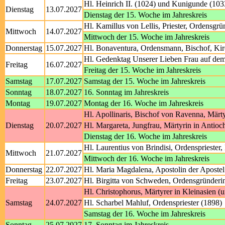
Hl. Heinrich II. (1024) und Kunigunde (103
Dienstag
13.07.2027
Dienstag der 15. Woche im Jahreskreis
Hl. Kamillus von Lellis, Priester, Ordensgrü
Mittwoch
14.07.2027
Mittwoch der 15. Woche im Jahreskreis
Donnerstag
15.07.2027
Hl. Bonaventura, Ordensmann, Bischof, Kir
Hl. Gedenktag Unserer Lieben Frau auf de
Freitag
16.07.2027
Freitag der 15. Woche im Jahreskreis
Samstag
17.07.2027
Samstag der 15. Woche im Jahreskreis
Sonntag
18.07.2027
16. Sonntag im Jahreskreis
Montag
19.07.2027
Montag der 16. Woche im Jahreskreis
Hl. Apollinaris, Bischof von Ravenna, Märt
Dienstag
20.07.2027
Hl. Margareta, Jungfrau, Märtyrin in Antioc
Dienstag der 16. Woche im Jahreskreis
Hl. Laurentius von Brindisi, Ordenspriester,
Mittwoch
21.07.2027
Mittwoch der 16. Woche im Jahreskreis
Donnerstag
22.07.2027
Hl. Maria Magdalena, Apostolin der Apostel
Freitag
23.07.2027
Hl. Birgitta von Schweden, Ordensgründerin
Hl. Christophorus, Märtyrer in Kleinasien (
Samstag
24.07.2027
Hl. Scharbel Mahluf, Ordenspriester (1898)
Samstag der 16. Woche im Jahreskreis
Sonntag
25.07.2027
17. Sonntag im Jahreskreis