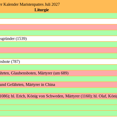
er Kalender Maristenpatres Juli 2027
Liturgie
nsgründer (1539)
nsbote (787)
ährten, Glaubensboten, Märtyrer (um 689)
 und Gefährten, Märtyrer in China
086); hl. Erich, König von Schweden, Märtyrer (1160); hl. Olaf, Kö