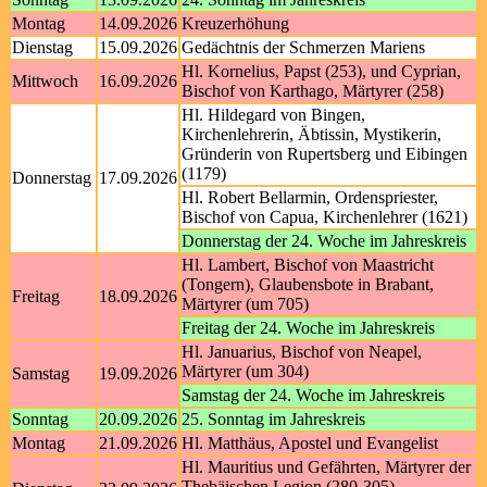
Montag
14.09.2026
Kreuzerhöhung
Dienstag
15.09.2026
Gedächtnis der Schmerzen Mariens
Hl. Kornelius, Papst (253), und Cyprian,
Mittwoch
16.09.2026
Bischof von Karthago, Märtyrer (258)
Hl. Hildegard von Bingen,
Kirchenlehrerin, Äbtissin, Mystikerin,
Gründerin von Rupertsberg und Eibingen
(1179)
Donnerstag
17.09.2026
Hl. Robert Bellarmin, Ordenspriester,
Bischof von Capua, Kirchenlehrer (1621)
Donnerstag der 24. Woche im Jahreskreis
Hl. Lambert, Bischof von Maastricht
(Tongern), Glaubensbote in Brabant,
Freitag
18.09.2026
Märtyrer (um 705)
Freitag der 24. Woche im Jahreskreis
Hl. Januarius, Bischof von Neapel,
Märtyrer (um 304)
Samstag
19.09.2026
Samstag der 24. Woche im Jahreskreis
Sonntag
20.09.2026
25. Sonntag im Jahreskreis
Montag
21.09.2026
Hl. Matthäus, Apostel und Evangelist
Hl. Mauritius und Gefährten, Märtyrer der
Thebäischen Legion (280-305)