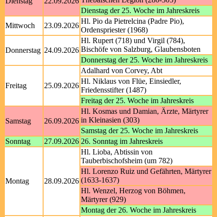
Dienstag
22.09.2026
Dienstag der 25. Woche im Jahreskreis
Hl. Pio da Pietrelcina (Padre Pio),
Mittwoch
23.09.2026
Ordenspriester (1968)
Hl. Rupert (718) und Virgil (784),
Bischöfe von Salzburg, Glaubensboten
Donnerstag
24.09.2026
Donnerstag der 25. Woche im Jahreskreis
Adalhard von Corvey, Abt
Hl. Niklaus von Flüe, Einsiedler,
Freitag
25.09.2026
Friedensstifter (1487)
Freitag der 25. Woche im Jahreskreis
Hl. Kosmas und Damian, Ärzte, Märtyrer
in Kleinasien (303)
Samstag
26.09.2026
Samstag der 25. Woche im Jahreskreis
Sonntag
27.09.2026
26. Sonntag im Jahreskreis
Hl. Lioba, Abtissin von
Tauberbischofsheim (um 782)
Hl. Lorenzo Ruiz und Gefährten, Märtyrer
(1633-1637)
Montag
28.09.2026
Hl. Wenzel, Herzog von Böhmen,
Märtyrer (929)
Montag der 26. Woche im Jahreskreis