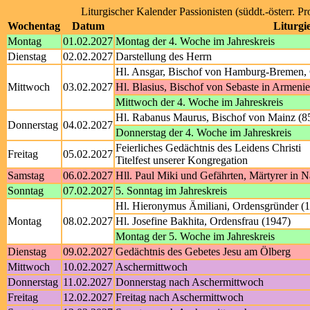
Liturgischer Kalender Passionisten (süddt.-österr. P
Wochentag
Datum
Liturgi
Montag
01.02.2027
Montag der 4. Woche im Jahreskreis
Dienstag
02.02.2027
Darstellung des Herrn
Hl. Ansgar, Bischof von Hamburg-Bremen, 
Mittwoch
03.02.2027
Hl. Blasius, Bischof von Sebaste in Armeni
Mittwoch der 4. Woche im Jahreskreis
Hl. Rabanus Maurus, Bischof von Mainz (8
Donnerstag
04.02.2027
Donnerstag der 4. Woche im Jahreskreis
Feierliches Gedächtnis des Leidens Christi
Freitag
05.02.2027
Titelfest unserer Kongregation
Samstag
06.02.2027
Hll. Paul Miki und Gefährten, Märtyrer in 
Sonntag
07.02.2027
5. Sonntag im Jahreskreis
Hl. Hieronymus Ämiliani, Ordensgründer (
Montag
08.02.2027
Hl. Josefine Bakhita, Ordensfrau (1947)
Montag der 5. Woche im Jahreskreis
Dienstag
09.02.2027
Gedächtnis des Gebetes Jesu am Ölberg
Mittwoch
10.02.2027
Aschermittwoch
Donnerstag
11.02.2027
Donnerstag nach Aschermittwoch
Freitag
12.02.2027
Freitag nach Aschermittwoch