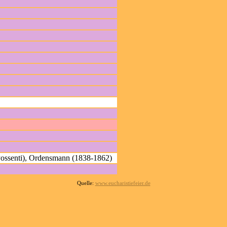
(Possenti), Ordensmann (1838-1862)
Quelle:
www.eucharistiefeier.de