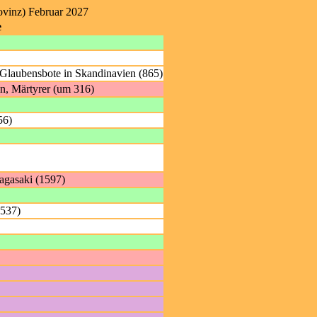
rovinz) Februar 2027
e
Glaubensbote in Skandinavien (865)
en, Märtyrer (um 316)
56)
Nagasaki (1597)
1537)