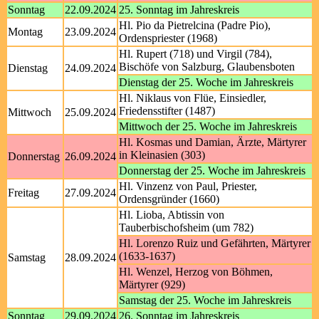
Sonntag
22.09.2024
25. Sonntag im Jahreskreis
Hl. Pio da Pietrelcina (Padre Pio),
Montag
23.09.2024
Ordenspriester (1968)
Hl. Rupert (718) und Virgil (784),
Bischöfe von Salzburg, Glaubensboten
Dienstag
24.09.2024
Dienstag der 25. Woche im Jahreskreis
Hl. Niklaus von Flüe, Einsiedler,
Friedensstifter (1487)
Mittwoch
25.09.2024
Mittwoch der 25. Woche im Jahreskreis
Hl. Kosmas und Damian, Ärzte, Märtyrer
in Kleinasien (303)
Donnerstag
26.09.2024
Donnerstag der 25. Woche im Jahreskreis
Hl. Vinzenz von Paul, Priester,
Freitag
27.09.2024
Ordensgründer (1660)
Hl. Lioba, Abtissin von
Tauberbischofsheim (um 782)
Hl. Lorenzo Ruiz und Gefährten, Märtyrer
(1633-1637)
Samstag
28.09.2024
Hl. Wenzel, Herzog von Böhmen,
Märtyrer (929)
Samstag der 25. Woche im Jahreskreis
Sonntag
29.09.2024
26. Sonntag im Jahreskreis