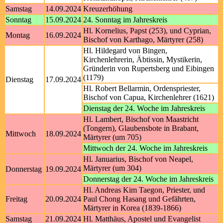
Samstag
14.09.2024
Kreuzerhöhung
Sonntag
15.09.2024
24. Sonntag im Jahreskreis
Hl. Kornelius, Papst (253), und Cyprian,
Montag
16.09.2024
Bischof von Karthago, Märtyrer (258)
Hl. Hildegard von Bingen,
Kirchenlehrerin, Äbtissin, Mystikerin,
Gründerin von Rupertsberg und Eibingen
(1179)
Dienstag
17.09.2024
Hl. Robert Bellarmin, Ordenspriester,
Bischof von Capua, Kirchenlehrer (1621)
Dienstag der 24. Woche im Jahreskreis
Hl. Lambert, Bischof von Maastricht
(Tongern), Glaubensbote in Brabant,
Mittwoch
18.09.2024
Märtyrer (um 705)
Mittwoch der 24. Woche im Jahreskreis
Hl. Januarius, Bischof von Neapel,
Märtyrer (um 304)
Donnerstag
19.09.2024
Donnerstag der 24. Woche im Jahreskreis
Hl. Andreas Kim Taegon, Priester, und
Freitag
20.09.2024
Paul Chong Hasang und Gefährten,
Märtyrer in Korea (1839-1866)
Samstag
21.09.2024
Hl. Matthäus, Apostel und Evangelist