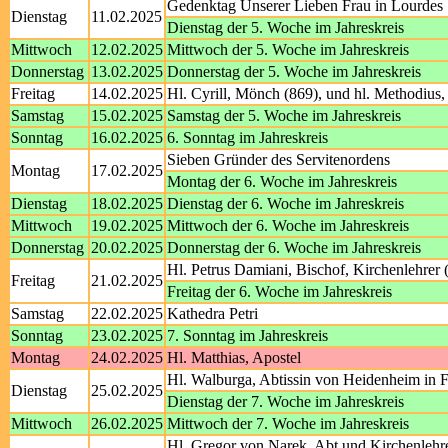
Gedenktag Unserer Lieben Frau in Lourdes
Dienstag
11.02.2025
Dienstag der 5. Woche im Jahreskreis
Mittwoch
12.02.2025
Mittwoch der 5. Woche im Jahreskreis
Donnerstag
13.02.2025
Donnerstag der 5. Woche im Jahreskreis
Freitag
14.02.2025
Hl. Cyrill, Mönch (869), und hl. Methodius
Samstag
15.02.2025
Samstag der 5. Woche im Jahreskreis
Sonntag
16.02.2025
6. Sonntag im Jahreskreis
Sieben Gründer des Servitenordens
Montag
17.02.2025
Montag der 6. Woche im Jahreskreis
Dienstag
18.02.2025
Dienstag der 6. Woche im Jahreskreis
Mittwoch
19.02.2025
Mittwoch der 6. Woche im Jahreskreis
Donnerstag
20.02.2025
Donnerstag der 6. Woche im Jahreskreis
Hl. Petrus Damiani, Bischof, Kirchenlehrer 
Freitag
21.02.2025
Freitag der 6. Woche im Jahreskreis
Samstag
22.02.2025
Kathedra Petri
Sonntag
23.02.2025
7. Sonntag im Jahreskreis
Montag
24.02.2025
Hl. Matthias, Apostel
Hl. Walburga, Abtissin von Heidenheim in 
Dienstag
25.02.2025
Dienstag der 7. Woche im Jahreskreis
Mittwoch
26.02.2025
Mittwoch der 7. Woche im Jahreskreis
Hl. Gregor von Narek, Abt und Kirchenlehr