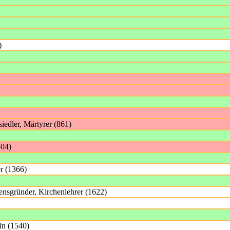
)
iedler, Märtyrer (861)
304)
er (1366)
ensgründer, Kirchenlehrer (1622)
in (1540)