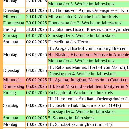
Montag
27.01.2025
Montag der 3. Woche im Jahreskreis
Dienstag
28.01.2025
Hl. Thomas von Aquin, Ordenspriester, Kir
Mittwoch
29.01.2025
Mittwoch der 3. Woche im Jahreskreis
Donnerstag
30.01.2025
Donnerstag der 3. Woche im Jahreskreis
Freitag
31.01.2025
Hl. Johannes Bosco, Priester, Ordensgründe
Samstag
01.02.2025
Samstag der 3. Woche im Jahreskreis
Sonntag
02.02.2025
Darstellung des Herrn
Hl. Ansgar, Bischof von Hamburg-Bremen, 
Montag
03.02.2025
Hl. Blasius, Bischof von Sebaste in Armeni
Montag der 4. Woche im Jahreskreis
Hl. Rabanus Maurus, Bischof von Mainz (8
Dienstag
04.02.2025
Dienstag der 4. Woche im Jahreskreis
Mittwoch
05.02.2025
Hl. Agatha, Jungfrau, Märtyrin in Catania (
Donnerstag
06.02.2025
Hll. Paul Miki und Gefährten, Märtyrer in 
Freitag
07.02.2025
Freitag der 4. Woche im Jahreskreis
Hl. Hieronymus Ämiliani, Ordensgründer (
Samstag
08.02.2025
Hl. Josefine Bakhita, Ordensfrau (1947)
Samstag der 4. Woche im Jahreskreis
Sonntag
09.02.2025
5. Sonntag im Jahreskreis
Montag
10.02.2025
Hl. Scholastika, Jungfrau (um 547)