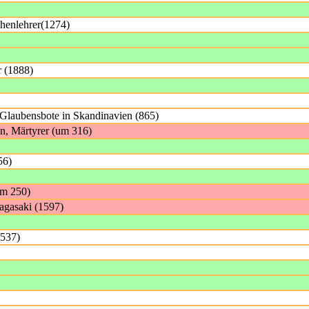
chenlehrer(1274)
r (1888)
Glaubensbote in Skandinavien (865)
en, Märtyrer (um 316)
56)
um 250)
Nagasaki (1597)
1537)