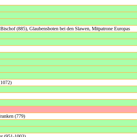
, Bischof (885), Glaubensboten bei den Slawen, Mitpatrone Europas
(1072)
Franken (779)
er (951-1003)