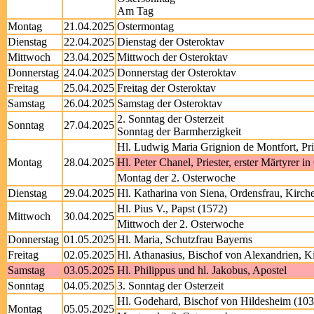
Am Tag
Montag
21.04.2025
Ostermontag
Dienstag
22.04.2025
Dienstag der Osteroktav
Mittwoch
23.04.2025
Mittwoch der Osteroktav
Donnerstag
24.04.2025
Donnerstag der Osteroktav
Freitag
25.04.2025
Freitag der Osteroktav
Samstag
26.04.2025
Samstag der Osteroktav
2. Sonntag der Osterzeit
Sonntag
27.04.2025
Sonntag der Barmherzigkeit
Hl. Ludwig Maria Grignion de Montfort, Pri
Montag
28.04.2025
Hl. Peter Chanel, Priester, erster Märtyrer i
Montag der 2. Osterwoche
Dienstag
29.04.2025
Hl. Katharina von Siena, Ordensfrau, Kirche
Hl. Pius V., Papst (1572)
Mittwoch
30.04.2025
Mittwoch der 2. Osterwoche
Donnerstag
01.05.2025
Hl. Maria, Schutzfrau Bayerns
Freitag
02.05.2025
Hl. Athanasius, Bischof von Alexandrien, Ki
Samstag
03.05.2025
Hl. Philippus und hl. Jakobus, Apostel
Sonntag
04.05.2025
3. Sonntag der Osterzeit
Hl. Godehard, Bischof von Hildesheim (103
Montag
05.05.2025