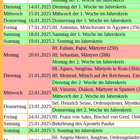
Dienstag
14.01.2025
Dienstag der 1. Woche im Jahreskreis
Mittwoch
15.01.2025
Mittwoch der 1. Woche im Jahreskreis
Donnerstag
16.01.2025
Donnerstag der 1. Woche im Jahreskreis
Freitag
17.01.2025
Hl. Antonius, Mönchsvater in Ägypten (356
Samstag
18.01.2025
Samstag der 1. Woche im Jahreskreis
Sonntag
19.01.2025
2. Sonntag im Jahreskreis
Hl. Fabian, Papst, Märtyrer (250)
Montag
20.01.2025
Hl. Sebastian, Märtyrer (288)
Montag der 2. Woche im Jahreskreis
Hl. Agnes, Jungfrau, Märtyrin in Rom (304)
Dienstag
21.01.2025
Hl. Meinrad, Mönch auf der Reichenau. Eins
Dienstag der 2. Woche im Jahreskreis
Hl. Vinzenz, Diakon, Märtyrer in Spanien (
Mittwoch
22.01.2025
Mittwoch der 2. Woche im Jahreskreis
Sel. Heinrich Seuse, Ordenspriester, Mystik
Donnerstag
23.01.2025
Donnerstag der 2. Woche im Jahreskreis
Freitag
24.01.2025
Hl. Franz von Sales, Bischof von Genf, Ord
Samstag
25.01.2025
Bekehrung des Apostels Paulus
Sonntag
26.01.2025
3. Sonntag im Jahreskreis
Hl. Angela Merici, Jungfrau, Ordensgründer