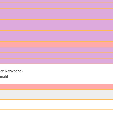
 der Karwoche)
dmahl