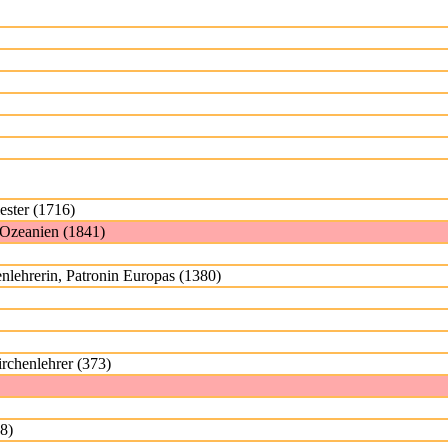
ester (1716)
n Ozeanien (1841)
nlehrerin, Patronin Europas (1380)
rchenlehrer (373)
8)