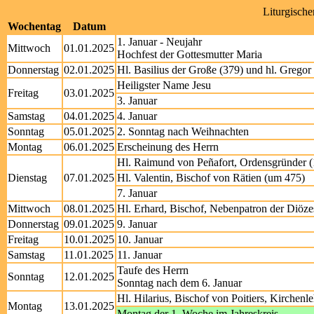
Liturgisch
Wochentag
Datum
1. Januar - Neujahr
Mittwoch
01.01.2025
Hochfest der Gottesmutter Maria
Donnerstag
02.01.2025
Hl. Basilius der Große (379) und hl. Grego
Heiligster Name Jesu
Freitag
03.01.2025
3. Januar
Samstag
04.01.2025
4. Januar
Sonntag
05.01.2025
2. Sonntag nach Weihnachten
Montag
06.01.2025
Erscheinung des Herrn
Hl. Raimund von Peñafort, Ordensgründer 
Dienstag
07.01.2025
Hl. Valentin, Bischof von Rätien (um 475)
7. Januar
Mittwoch
08.01.2025
Hl. Erhard, Bischof, Nebenpatron der Diöze
Donnerstag
09.01.2025
9. Januar
Freitag
10.01.2025
10. Januar
Samstag
11.01.2025
11. Januar
Taufe des Herrn
Sonntag
12.01.2025
Sonntag nach dem 6. Januar
Hl. Hilarius, Bischof von Poitiers, Kirchenl
Montag
13.01.2025
Montag der 1. Woche im Jahreskreis