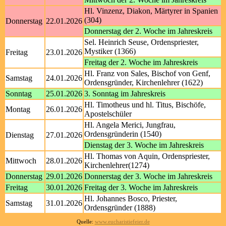
Hl. Vinzenz, Diakon, Märtyrer in Spanien
(304)
Donnerstag
22.01.2026
Donnerstag der 2. Woche im Jahreskreis
Sel. Heinrich Seuse, Ordenspriester,
Mystiker (1366)
Freitag
23.01.2026
Freitag der 2. Woche im Jahreskreis
Hl. Franz von Sales, Bischof von Genf,
Samstag
24.01.2026
Ordensgründer, Kirchenlehrer (1622)
Sonntag
25.01.2026
3. Sonntag im Jahreskreis
Hl. Timotheus und hl. Titus, Bischöfe,
Montag
26.01.2026
Apostelschüler
Hl. Angela Merici, Jungfrau,
Ordensgründerin (1540)
Dienstag
27.01.2026
Dienstag der 3. Woche im Jahreskreis
Hl. Thomas von Aquin, Ordenspriester,
Mittwoch
28.01.2026
Kirchenlehrer(1274)
Donnerstag
29.01.2026
Donnerstag der 3. Woche im Jahreskreis
Freitag
30.01.2026
Freitag der 3. Woche im Jahreskreis
Hl. Johannes Bosco, Priester,
Samstag
31.01.2026
Ordensgründer (1888)
Quelle:
www.eucharistiefeier.de