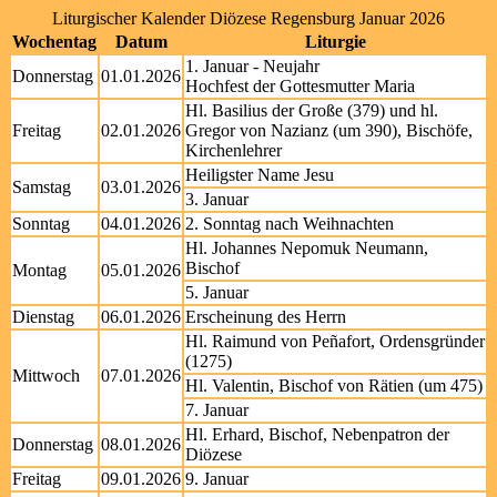
Liturgischer Kalender Diözese Regensburg Januar 2026
Wochentag
Datum
Liturgie
1. Januar - Neujahr
Donnerstag
01.01.2026
Hochfest der Gottesmutter Maria
Hl. Basilius der Große (379) und hl.
Freitag
02.01.2026
Gregor von Nazianz (um 390), Bischöfe,
Kirchenlehrer
Heiligster Name Jesu
Samstag
03.01.2026
3. Januar
Sonntag
04.01.2026
2. Sonntag nach Weihnachten
Hl. Johannes Nepomuk Neumann,
Bischof
Montag
05.01.2026
5. Januar
Dienstag
06.01.2026
Erscheinung des Herrn
Hl. Raimund von Peñafort, Ordensgründer
(1275)
Mittwoch
07.01.2026
Hl. Valentin, Bischof von Rätien (um 475)
7. Januar
Hl. Erhard, Bischof, Nebenpatron der
Donnerstag
08.01.2026
Diözese
Freitag
09.01.2026
9. Januar