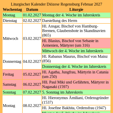
Liturgischer Kalender Diözese Regensburg Februar 2027
Wochentag
Datum
Liturgie
Montag
01.02.2027
Montag der 4. Woche im Jahreskreis
Dienstag
02.02.2027
Darstellung des Herrn
Hl. Ansgar, Bischof von Hamburg-
Bremen, Glaubensbote in Skandinavien
(865)
Mittwoch
03.02.2027
Hl. Blasius, Bischof von Sebaste in
Armenien, Märtyrer (um 316)
Mittwoch der 4. Woche im Jahreskreis
Hl. Rabanus Maurus, Bischof von Mainz
(856)
Donnerstag
04.02.2027
Donnerstag der 4. Woche im Jahreskreis
Hl. Agatha, Jungfrau, Märtyrin in Catania
Freitag
05.02.2027
(um 250)
Hll. Paul Miki und Gefährten, Märtyrer in
Samstag
06.02.2027
Nagasaki (1597)
Sonntag
07.02.2027
5. Sonntag im Jahreskreis
Hl. Hieronymus Ämiliani, Ordensgründer
(1537)
Montag
08.02.2027
Hl. Josefine Bakhita, Ordensfrau (1947)