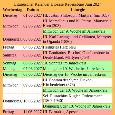
Liturgischer Kalender Diözese Regensburg Juni 2027
Wochentag
Datum
Liturgie
Dienstag
01.06.2027
Hl. Justin, Philosoph, Märtyrer (um 165)
Hl. Marcellinus und hl. Petrus, Märtyrer in
Rom (303)
Mittwoch
02.06.2027
Mittwoch der 9. Woche im Jahreskreis
Hl. Karl Lwanga und Gefährten, Märtyrer
Donnerstag
03.06.2027
in Uganda (1886)
Freitag
04.06.2027
Heiligstes Herz Jesu
Hl. Bonifatius, Bischof, Glaubensbote in
Samstag
05.06.2027
Deutschland, Märtyrer (754)
Sonntag
06.06.2027
10. Sonntag im Jahreskreis
Montag
07.06.2027
Montag der 10. Woche im Jahreskreis
Dienstag
08.06.2027
Dienstag der 10. Woche im Jahreskreis
Hl. Ephräm der Syrer, Diakon,
Kirchenlehrer (373)
Mittwoch
09.06.2027
Mittwoch der 10. Woche im Jahreskreis
Sel. Eustachius Kugler, Ordensmann
(1867-1946)
Donnerstag
10.06.2027
Donnerstag der 10. Woche im Jahreskreis
Freitag
11.06.2027
Hl. Barnabas, Apostel