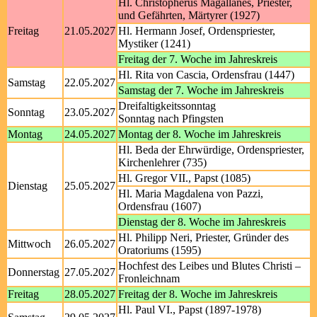
Hl. Christopherus Magallanes, Priester,
und Gefährten, Märtyrer (1927)
Freitag
21.05.2027
Hl. Hermann Josef, Ordenspriester,
Mystiker (1241)
Freitag der 7. Woche im Jahreskreis
Hl. Rita von Cascia, Ordensfrau (1447)
Samstag
22.05.2027
Samstag der 7. Woche im Jahreskreis
Dreifaltigkeitssonntag
Sonntag
23.05.2027
Sonntag nach Pfingsten
Montag
24.05.2027
Montag der 8. Woche im Jahreskreis
Hl. Beda der Ehrwürdige, Ordenspriester,
Kirchenlehrer (735)
Hl. Gregor VII., Papst (1085)
Dienstag
25.05.2027
Hl. Maria Magdalena von Pazzi,
Ordensfrau (1607)
Dienstag der 8. Woche im Jahreskreis
Hl. Philipp Neri, Priester, Gründer des
Mittwoch
26.05.2027
Oratoriums (1595)
Hochfest des Leibes und Blutes Christi –
Donnerstag
27.05.2027
Fronleichnam
Freitag
28.05.2027
Freitag der 8. Woche im Jahreskreis
Hl. Paul VI., Papst (1897-1978)