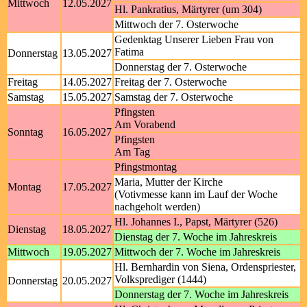
Mittwoch
12.05.2027
Hl. Pankratius, Märtyrer (um 304)
Mittwoch der 7. Osterwoche
Gedenktag Unserer Lieben Frau von
Fatima
Donnerstag
13.05.2027
Donnerstag der 7. Osterwoche
Freitag
14.05.2027
Freitag der 7. Osterwoche
Samstag
15.05.2027
Samstag der 7. Osterwoche
Pfingsten
Am Vorabend
Sonntag
16.05.2027
Pfingsten
Am Tag
Pfingstmontag
Maria, Mutter der Kirche
Montag
17.05.2027
(Votivmesse kann im Lauf der Woche
nachgeholt werden)
Hl. Johannes I., Papst, Märtyrer (526)
Dienstag
18.05.2027
Dienstag der 7. Woche im Jahreskreis
Mittwoch
19.05.2027
Mittwoch der 7. Woche im Jahreskreis
Hl. Bernhardin von Siena, Ordenspriester,
Volksprediger (1444)
Donnerstag
20.05.2027
Donnerstag der 7. Woche im Jahreskreis