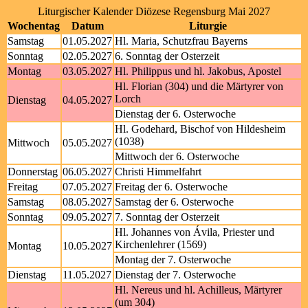
Liturgischer Kalender Diözese Regensburg Mai 2027
Wochentag
Datum
Liturgie
Samstag
01.05.2027
Hl. Maria, Schutzfrau Bayerns
Sonntag
02.05.2027
6. Sonntag der Osterzeit
Montag
03.05.2027
Hl. Philippus und hl. Jakobus, Apostel
Hl. Florian (304) und die Märtyrer von
Lorch
Dienstag
04.05.2027
Dienstag der 6. Osterwoche
Hl. Godehard, Bischof von Hildesheim
(1038)
Mittwoch
05.05.2027
Mittwoch der 6. Osterwoche
Donnerstag
06.05.2027
Christi Himmelfahrt
Freitag
07.05.2027
Freitag der 6. Osterwoche
Samstag
08.05.2027
Samstag der 6. Osterwoche
Sonntag
09.05.2027
7. Sonntag der Osterzeit
Hl. Johannes von Ávila, Priester und
Kirchenlehrer (1569)
Montag
10.05.2027
Montag der 7. Osterwoche
Dienstag
11.05.2027
Dienstag der 7. Osterwoche
Hl. Nereus und hl. Achilleus, Märtyrer
(um 304)