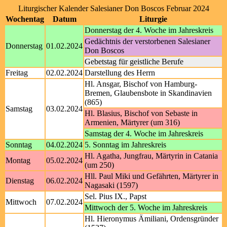
Liturgischer Kalender Salesianer Don Boscos Februar 2024
Wochentag
Datum
Liturgie
Donnerstag der 4. Woche im Jahreskreis
Gedächtnis der verstorbenen Salesianer
Donnerstag
01.02.2024
Don Boscos
Gebetstag für geistliche Berufe
Freitag
02.02.2024
Darstellung des Herrn
Hl. Ansgar, Bischof von Hamburg-
Bremen, Glaubensbote in Skandinavien
(865)
Samstag
03.02.2024
Hl. Blasius, Bischof von Sebaste in
Armenien, Märtyrer (um 316)
Samstag der 4. Woche im Jahreskreis
Sonntag
04.02.2024
5. Sonntag im Jahreskreis
Hl. Agatha, Jungfrau, Märtyrin in Catania
Montag
05.02.2024
(um 250)
Hll. Paul Miki und Gefährten, Märtyrer in
Dienstag
06.02.2024
Nagasaki (1597)
Sel. Pius IX., Papst
Mittwoch
07.02.2024
Mittwoch der 5. Woche im Jahreskreis
Hl. Hieronymus Ämiliani, Ordensgründer