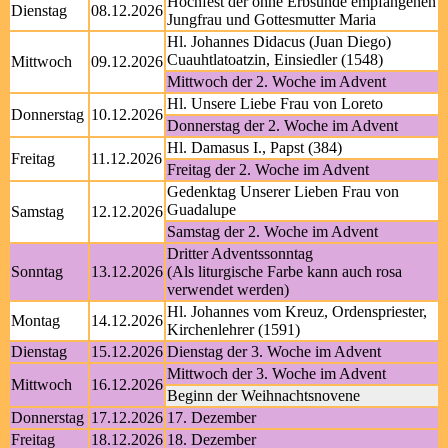
Hochfest der ohne Erbsünde empfangenen
Dienstag
08.12.2026
Jungfrau und Gottesmutter Maria
Hl. Johannes Didacus (Juan Diego)
Cuauhtlatoatzin, Einsiedler (1548)
Mittwoch
09.12.2026
Mittwoch der 2. Woche im Advent
Hl. Unsere Liebe Frau von Loreto
Donnerstag
10.12.2026
Donnerstag der 2. Woche im Advent
Hl. Damasus I., Papst (384)
Freitag
11.12.2026
Freitag der 2. Woche im Advent
Gedenktag Unserer Lieben Frau von
Guadalupe
Samstag
12.12.2026
Samstag der 2. Woche im Advent
Dritter Adventssonntag
Sonntag
13.12.2026
(Als liturgische Farbe kann auch rosa
verwendet werden)
Hl. Johannes vom Kreuz, Ordenspriester,
Montag
14.12.2026
Kirchenlehrer (1591)
Dienstag
15.12.2026
Dienstag der 3. Woche im Advent
Mittwoch der 3. Woche im Advent
Mittwoch
16.12.2026
Beginn der Weihnachtsnovene
Donnerstag
17.12.2026
17. Dezember
Freitag
18.12.2026
18. Dezember