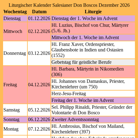
Liturgischer Kalender Salesianer Don Boscos Dezember 2026
Wochentag
Datum
Liturgie
Dienstag
01.12.2026
Dienstag der 1. Woche im Advent
Hl. Luzius, Bischof von Chur, Märtyrer
(5./6. Jh.)
Mittwoch
02.12.2026
Mittwoch der 1. Woche im Advent
Hl. Franz Xaver, Ordenspriester,
Glaubensbote in Indien und Ostasien
Donnerstag
03.12.2026
(1552)
Gebetstag für geistliche Berufe
Hl. Barbara, Märtyrin in Nikomedien
(306)
Hl. Johannes von Damaskus, Priester,
Freitag
04.12.2026
Kirchenlehrer (um 750)
Herz-Jesu-Freitag
Freitag der 1. Woche im Advent
Sel. Philipp Rinaldi, Priester, Gründer der
Samstag
05.12.2026
Volontarie di Don Bosco
Sonntag
06.12.2026
Zweiter Adventssonntag
Hl. Ambrosius, Bischof von Mailand,
Montag
07.12.2026
Kirchenlehrer (397)