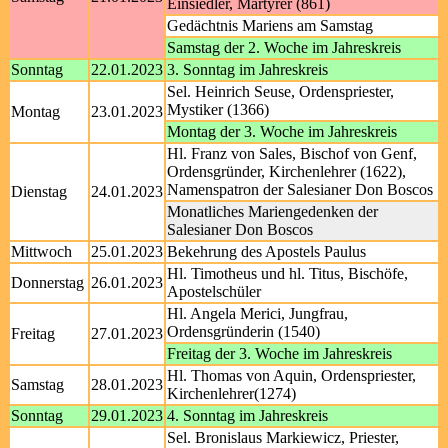
Einsiedler, Märtyrer (861)
Gedächtnis Mariens am Samstag
Samstag der 2. Woche im Jahreskreis
Sonntag
22.01.2023
3. Sonntag im Jahreskreis
Sel. Heinrich Seuse, Ordenspriester,
Mystiker (1366)
Montag
23.01.2023
Montag der 3. Woche im Jahreskreis
Hl. Franz von Sales, Bischof von Genf,
Ordensgründer, Kirchenlehrer (1622),
Namenspatron der Salesianer Don Boscos
Dienstag
24.01.2023
Monatliches Mariengedenken der
Salesianer Don Boscos
Mittwoch
25.01.2023
Bekehrung des Apostels Paulus
Hl. Timotheus und hl. Titus, Bischöfe,
Donnerstag
26.01.2023
Apostelschüler
Hl. Angela Merici, Jungfrau,
Ordensgründerin (1540)
Freitag
27.01.2023
Freitag der 3. Woche im Jahreskreis
Hl. Thomas von Aquin, Ordenspriester,
Samstag
28.01.2023
Kirchenlehrer(1274)
Sonntag
29.01.2023
4. Sonntag im Jahreskreis
Sel. Bronislaus Markiewicz, Priester,