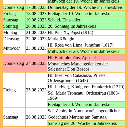
Mittwoch der 19. Woche im Jahreskreis
Donnerstag
17.08.2023
Donnerstag der 19. Woche im Jahreskreis
Freitag
18.08.2023
Freitag der 19. Woche im Jahreskreis
Samstag
19.08.2023
Sebald, Einsiedler
Sonntag
20.08.2023
20. Sonntag im Jahreskreis
Montag
21.08.2023
Hl. Pius X., Papst (1914)
Dienstag
22.08.2023
Maria Königin
Hl. Rosa von Lima, Jungfrau (1617)
Mittwoch
23.08.2023
Mittwoch der 20. Woche im Jahreskreis
Hl. Bartholomäus, Apostel
Donnerstag
24.08.2023
Monatliches Mariengedenken der
Salesianer Don Boscos
Hl. Josef von Calasanza, Priester,
Ordensgründer (1648)
Hl. Ludwig, König von Frankreich (1270)
Freitag
25.08.2023
Sel. Maria Troncatti, Ordensfrau (1883-
1969)
Freitag der 20. Woche im Jahreskreis
Sel. Zephyrin Namuncurá, Jugendlicher
Samstag
26.08.2023
Gedächtnis Mariens am Samstag
Samstag der 20. Woche im Jahreskreis