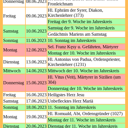
Donnerstag
08.06.2023
Fronleichnam
Hl. Ephräm der Syrer, Diakon,
Kirchenlehrer (373)
Freitag
09.06.2023
Freitag der 9. Woche im Jahreskreis
Samstag der 9. Woche im Jahreskreis
Samstag
10.06.2023
Gedächtnis Mariens am Samstag
Sonntag
11.06.2023
10. Sonntag im Jahreskreis
Sel. Franz Kęsy u. Gefährten, Märtyrer
Montag
12.06.2023
Montag der 10. Woche im Jahreskreis
Hl. Antonius von Padua, Ordenspriester,
Dienstag
13.06.2023
Kirchenlehrer (1231)
Mittwoch
14.06.2023
Mittwoch der 10. Woche im Jahreskreis
Hl. Vitus (Veit), Märtyrer in Sizilien (um
304)
Donnerstag
15.06.2023
Donnerstag der 10. Woche im Jahreskreis
Freitag
16.06.2023
Heiligstes Herz Jesu
Samstag
17.06.2023
Unbeflecktes Herz Mariä
Sonntag
18.06.2023
11. Sonntag im Jahreskreis
Hl. Romuald, Abt, Ordensgründer (1027)
Montag
19.06.2023
Montag der 11. Woche im Jahreskreis
Dienstag
20.06.2023
Dienstag der 11. Woche im Jahreskreis