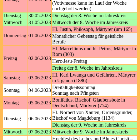
(Votivmesse kann im Lauf der Woche
nachgeholt werden)
Dienstag
30.05.2023
Dienstag der 8. Woche im Jahreskreis
Mittwoch
31.05.2023
Mittwoch der 8. Woche im Jahreskreis
Hl. Justin, Philosoph, Märtyrer (um 165)
Donnerstag
01.06.2023
Monatlicher Gebetstag für geistliche
Berufe
Hl. Marcellinus und hl. Petrus, Märtyrer in
Rom (303)
Freitag
02.06.2023
Herz-Jesu-Freitag
Freitag der 8. Woche im Jahreskreis
Hl. Karl Lwanga und Gefährten, Märtyrer
Samstag
03.06.2023
in Uganda (1886)
Dreifaltigkeitssonntag
Sonntag
04.06.2023
Sonntag nach Pfingsten
Bonifatius, Bischof, Glaubensbote in
Montag
05.06.2023
Deutschland, Märtyrer (754)
Hl. Norbert von Xanten, Ordensgründer,
Bischof von Magdeburg (1134)
Dienstag
06.06.2023
Dienstag der 9. Woche im Jahreskreis
Mittwoch
07.06.2023
Mittwoch der 9. Woche im Jahreskreis
Hochfest des Leibes und Blutes Christi –