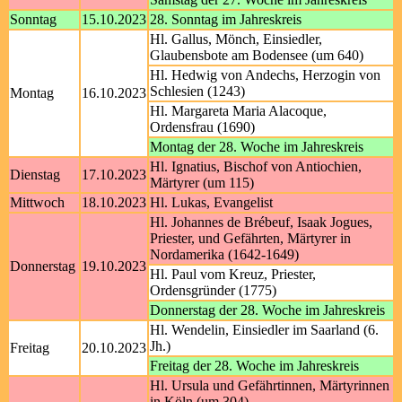
Sonntag
15.10.2023
28. Sonntag im Jahreskreis
Hl. Gallus, Mönch, Einsiedler,
Glaubensbote am Bodensee (um 640)
Hl. Hedwig von Andechs, Herzogin von
Schlesien (1243)
Montag
16.10.2023
Hl. Margareta Maria Alacoque,
Ordensfrau (1690)
Montag der 28. Woche im Jahreskreis
Hl. Ignatius, Bischof von Antiochien,
Dienstag
17.10.2023
Märtyrer (um 115)
Mittwoch
18.10.2023
Hl. Lukas, Evangelist
Hl. Johannes de Brébeuf, Isaak Jogues,
Priester, und Gefährten, Märtyrer in
Nordamerika (1642-1649)
Donnerstag
19.10.2023
Hl. Paul vom Kreuz, Priester,
Ordensgründer (1775)
Donnerstag der 28. Woche im Jahreskreis
Hl. Wendelin, Einsiedler im Saarland (6.
Jh.)
Freitag
20.10.2023
Freitag der 28. Woche im Jahreskreis
Hl. Ursula und Gefährtinnen, Märtyrinnen
in Köln (um 304)