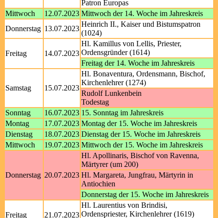
Patron Europas
Mittwoch
12.07.2023
Mittwoch der 14. Woche im Jahreskreis
Heinrich II., Kaiser und Bistumspatron
Donnerstag
13.07.2023
(1024)
Hl. Kamillus von Lellis, Priester,
Ordensgründer (1614)
Freitag
14.07.2023
Freitag der 14. Woche im Jahreskreis
Hl. Bonaventura, Ordensmann, Bischof,
Kirchenlehrer (1274)
Samstag
15.07.2023
Rudolf Lunkenbein
Todestag
Sonntag
16.07.2023
15. Sonntag im Jahreskreis
Montag
17.07.2023
Montag der 15. Woche im Jahreskreis
Dienstag
18.07.2023
Dienstag der 15. Woche im Jahreskreis
Mittwoch
19.07.2023
Mittwoch der 15. Woche im Jahreskreis
Hl. Apollinaris, Bischof von Ravenna,
Märtyrer (um 200)
Donnerstag
20.07.2023
Hl. Margareta, Jungfrau, Märtyrin in
Antiochien
Donnerstag der 15. Woche im Jahreskreis
Hl. Laurentius von Brindisi,
Ordenspriester, Kirchenlehrer (1619)
Freitag
21.07.2023