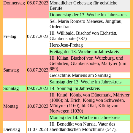
Donnerstag
06.07.2023
Monatlicher Gebetstag für geistliche
Berufe
Donnerstag der 13. Woche im Jahreskreis
Sel. Maria Romero Meneses, Jungfrau,
Ordensfrau
Hl. Willibald, Bischof von Eichstätt,
Freitag
07.07.2023
Glaubensbote (787)
Herz-Jesu-Freitag
Freitag der 13. Woche im Jahreskreis
Hl. Kilian, Bischof von Würzburg, und
Gefährten, Glaubensboten, Märtyrer (um
689)
Samstag
08.07.2023
Gedächtnis Mariens am Samstag
Samstag der 13. Woche im Jahreskreis
Sonntag
09.07.2023
14. Sonntag im Jahreskreis
Hl. Knud, König von Dänemark, Märtyrer
(1086); hl. Erich, König von Schweden,
Märtyrer (1160); hl. Olaf, König von
Montag
10.07.2023
Norwegen (1030)
Montag der 14. Woche im Jahreskreis
Hl. Benedikt von Nursia, Vater des
Dienstag
11.07.2023
abendländischen Mönchtums (547),