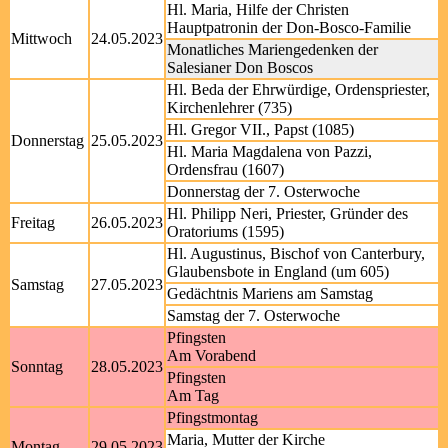
Hl. Maria, Hilfe der Christen
Hauptpatronin der Don-Bosco-Familie
Mittwoch
24.05.2023
Monatliches Mariengedenken der
Salesianer Don Boscos
Hl. Beda der Ehrwürdige, Ordenspriester,
Kirchenlehrer (735)
Hl. Gregor VII., Papst (1085)
Donnerstag
25.05.2023
Hl. Maria Magdalena von Pazzi,
Ordensfrau (1607)
Donnerstag der 7. Osterwoche
Hl. Philipp Neri, Priester, Gründer des
Freitag
26.05.2023
Oratoriums (1595)
Hl. Augustinus, Bischof von Canterbury,
Glaubensbote in England (um 605)
Samstag
27.05.2023
Gedächtnis Mariens am Samstag
Samstag der 7. Osterwoche
Pfingsten
Am Vorabend
Sonntag
28.05.2023
Pfingsten
Am Tag
Pfingstmontag
Maria, Mutter der Kirche
Montag
29.05.2023