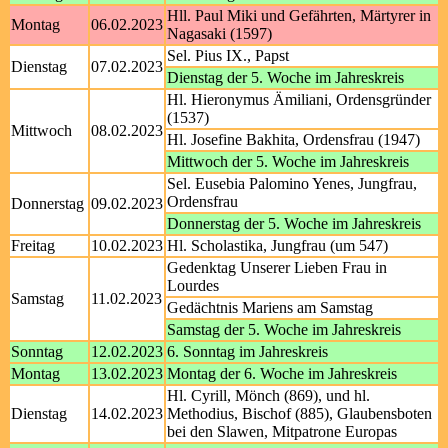
Hll. Paul Miki und Gefährten, Märtyrer in
Montag
06.02.2023
Nagasaki (1597)
Sel. Pius IX., Papst
Dienstag
07.02.2023
Dienstag der 5. Woche im Jahreskreis
Hl. Hieronymus Ämiliani, Ordensgründer
(1537)
Mittwoch
08.02.2023
Hl. Josefine Bakhita, Ordensfrau (1947)
Mittwoch der 5. Woche im Jahreskreis
Sel. Eusebia Palomino Yenes, Jungfrau,
Ordensfrau
Donnerstag
09.02.2023
Donnerstag der 5. Woche im Jahreskreis
Freitag
10.02.2023
Hl. Scholastika, Jungfrau (um 547)
Gedenktag Unserer Lieben Frau in
Lourdes
Samstag
11.02.2023
Gedächtnis Mariens am Samstag
Samstag der 5. Woche im Jahreskreis
Sonntag
12.02.2023
6. Sonntag im Jahreskreis
Montag
13.02.2023
Montag der 6. Woche im Jahreskreis
Hl. Cyrill, Mönch (869), und hl.
Dienstag
14.02.2023
Methodius, Bischof (885), Glaubensboten
bei den Slawen, Mitpatrone Europas