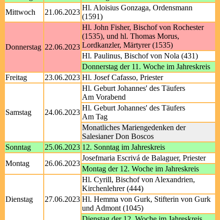
Hl. Aloisius Gonzaga, Ordensmann
Mittwoch
21.06.2023
(1591)
Hl. John Fisher, Bischof von Rochester
(1535), und hl. Thomas Morus,
Lordkanzler, Märtyrer (1535)
Donnerstag
22.06.2023
Hl. Paulinus, Bischof von Nola (431)
Donnerstag der 11. Woche im Jahreskreis
Freitag
23.06.2023
Hl. Josef Cafasso, Priester
Hl. Geburt Johannes' des Täufers
Am Vorabend
Hl. Geburt Johannes' des Täufers
Samstag
24.06.2023
Am Tag
Monatliches Mariengedenken der
Salesianer Don Boscos
Sonntag
25.06.2023
12. Sonntag im Jahreskreis
Josefmaria Escrivá de Balaguer, Priester
Montag
26.06.2023
Montag der 12. Woche im Jahreskreis
Hl. Cyrill, Bischof von Alexandrien,
Kirchenlehrer (444)
Dienstag
27.06.2023
Hl. Hemma von Gurk, Stifterin von Gurk
und Admont (1045)
Dienstag der 12. Woche im Jahreskreis