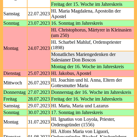
Freitag der 15. Woche im Jahreskreis
Hl. Maria Magdalena, Apostolin der
Samstag
22.07.2023
Apostel
Sonntag
23.07.2023
16. Sonntag im Jahreskreis
Hl. Christophorus, Märtyrer in Kleinasien
(um 250)
Hl. Scharbel Mahluf, Ordenspriester
(1898)
Montag
24.07.2023
Monatliches Mariengedenken der
Salesianer Don Boscos
Montag der 16. Woche im Jahreskreis
Dienstag
25.07.2023
Hl. Jakobus, Apostel
Hl. Joachim und hl. Anna, Eltern der
Mittwoch
26.07.2023
Gottesmutter Maria
Donnerstag
27.07.2023
Donnerstag der 16. Woche im Jahreskreis
Freitag
28.07.2023
Freitag der 16. Woche im Jahreskreis
Samstag
29.07.2023
Hl. Marta, Maria und Lazarus
Sonntag
30.07.2023
17. Sonntag im Jahreskreis
Hl. Ignatius von Loyola, Priester,
Montag
31.07.2023
Ordensgründer (1556)
Hl. Alfons Maria von Liguori,
Dienstag
01.08.2023
Ordensgründer, Bischof, Kirchenlehrer