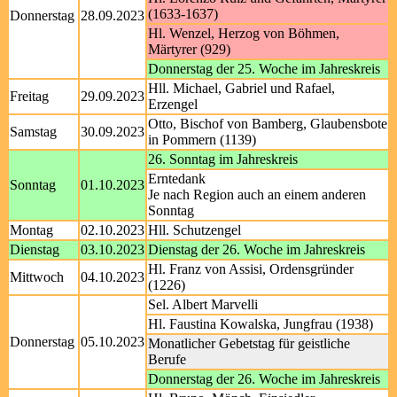
(1633-1637)
Donnerstag
28.09.2023
Hl. Wenzel, Herzog von Böhmen,
Märtyrer (929)
Donnerstag der 25. Woche im Jahreskreis
Hll. Michael, Gabriel und Rafael,
Freitag
29.09.2023
Erzengel
Otto, Bischof von Bamberg, Glaubensbote
Samstag
30.09.2023
in Pommern (1139)
26. Sonntag im Jahreskreis
Erntedank
Sonntag
01.10.2023
Je nach Region auch an einem anderen
Sonntag
Montag
02.10.2023
Hll. Schutzengel
Dienstag
03.10.2023
Dienstag der 26. Woche im Jahreskreis
Hl. Franz von Assisi, Ordensgründer
Mittwoch
04.10.2023
(1226)
Sel. Albert Marvelli
Hl. Faustina Kowalska, Jungfrau (1938)
Donnerstag
05.10.2023
Monatlicher Gebetstag für geistliche
Berufe
Donnerstag der 26. Woche im Jahreskreis