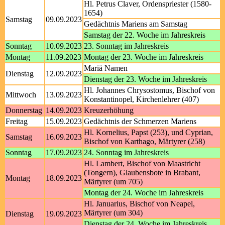
Hl. Petrus Claver, Ordenspriester (1580-
1654)
Samstag
09.09.2023
Gedächtnis Mariens am Samstag
Samstag der 22. Woche im Jahreskreis
Sonntag
10.09.2023
23. Sonntag im Jahreskreis
Montag
11.09.2023
Montag der 23. Woche im Jahreskreis
Mariä Namen
Dienstag
12.09.2023
Dienstag der 23. Woche im Jahreskreis
Hl. Johannes Chrysostomus, Bischof von
Mittwoch
13.09.2023
Konstantinopel, Kirchenlehrer (407)
Donnerstag
14.09.2023
Kreuzerhöhung
Freitag
15.09.2023
Gedächtnis der Schmerzen Mariens
Hl. Kornelius, Papst (253), und Cyprian,
Samstag
16.09.2023
Bischof von Karthago, Märtyrer (258)
Sonntag
17.09.2023
24. Sonntag im Jahreskreis
Hl. Lambert, Bischof von Maastricht
(Tongern), Glaubensbote in Brabant,
Montag
18.09.2023
Märtyrer (um 705)
Montag der 24. Woche im Jahreskreis
Hl. Januarius, Bischof von Neapel,
Märtyrer (um 304)
Dienstag
19.09.2023
Dienstag der 24. Woche im Jahreskreis