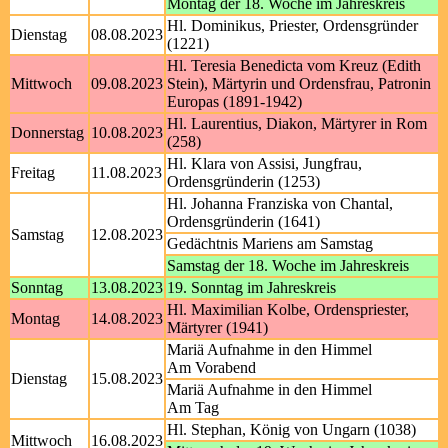
Montag der 18. Woche im Jahreskreis
Hl. Dominikus, Priester, Ordensgründer
Dienstag
08.08.2023
(1221)
Hl. Teresia Benedicta vom Kreuz (Edith
Mittwoch
09.08.2023
Stein), Märtyrin und Ordensfrau, Patronin
Europas (1891-1942)
Hl. Laurentius, Diakon, Märtyrer in Rom
Donnerstag
10.08.2023
(258)
Hl. Klara von Assisi, Jungfrau,
Freitag
11.08.2023
Ordensgründerin (1253)
Hl. Johanna Franziska von Chantal,
Ordensgründerin (1641)
Samstag
12.08.2023
Gedächtnis Mariens am Samstag
Samstag der 18. Woche im Jahreskreis
Sonntag
13.08.2023
19. Sonntag im Jahreskreis
Hl. Maximilian Kolbe, Ordenspriester,
Montag
14.08.2023
Märtyrer (1941)
Mariä Aufnahme in den Himmel
Am Vorabend
Dienstag
15.08.2023
Mariä Aufnahme in den Himmel
Am Tag
Hl. Stephan, König von Ungarn (1038)
Mittwoch
16.08.2023