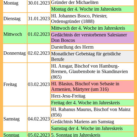
Gründer der Michaeliten
Montag
30.01.2023
Montag der 4. Woche im Jahreskreis
Hl. Johannes Bosco, Priester,
Dienstag
31.01.2023
Ordensgründer (1888)
Mittwoch der 4. Woche im Jahreskreis
Mittwoch
01.02.2023
Gedächtnis der verstorbenen Salesianer
Don Boscos
Darstellung des Herrn
Donnerstag
02.02.2023
Monatlicher Gebetstag für geistliche
Berufe
Hl. Ansgar, Bischof von Hamburg-
Bremen, Glaubensbote in Skandinavien
(865)
Hl. Blasius, Bischof von Sebaste in
Freitag
03.02.2023
Armenien, Märtyrer (um 316)
Herz-Jesu-Freitag
Freitag der 4. Woche im Jahreskreis
Hl. Rabanus Maurus, Bischof von Mainz
(856)
Samstag
04.02.2023
Gedächtnis Mariens am Samstag
Samstag der 4. Woche im Jahreskreis
Sonntag
05.02.2023
5. Sonntag im Jahreskreis