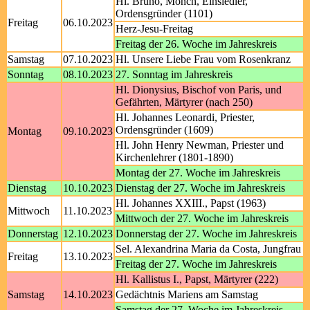
Hl. Bruno, Mönch, Einsiedler,
Ordensgründer (1101)
Freitag
06.10.2023
Herz-Jesu-Freitag
Freitag der 26. Woche im Jahreskreis
Samstag
07.10.2023
Hl. Unsere Liebe Frau vom Rosenkranz
Sonntag
08.10.2023
27. Sonntag im Jahreskreis
Hl. Dionysius, Bischof von Paris, und
Gefährten, Märtyrer (nach 250)
Hl. Johannes Leonardi, Priester,
Ordensgründer (1609)
Montag
09.10.2023
Hl. John Henry Newman, Priester und
Kirchenlehrer (1801-1890)
Montag der 27. Woche im Jahreskreis
Dienstag
10.10.2023
Dienstag der 27. Woche im Jahreskreis
Hl. Johannes XXIII., Papst (1963)
Mittwoch
11.10.2023
Mittwoch der 27. Woche im Jahreskreis
Donnerstag
12.10.2023
Donnerstag der 27. Woche im Jahreskreis
Sel. Alexandrina Maria da Costa, Jungfrau
Freitag
13.10.2023
Freitag der 27. Woche im Jahreskreis
Hl. Kallistus I., Papst, Märtyrer (222)
Samstag
14.10.2023
Gedächtnis Mariens am Samstag
Samstag der 27. Woche im Jahreskreis