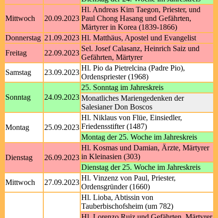
Hl. Andreas Kim Taegon, Priester, und
Mittwoch
20.09.2023
Paul Chong Hasang und Gefährten,
Märtyrer in Korea (1839-1866)
Donnerstag
21.09.2023
Hl. Matthäus, Apostel und Evangelist
Sel. Josef Calasanz, Heinrich Saiz und
Freitag
22.09.2023
Gefährten, Märtyrer
Hl. Pio da Pietrelcina (Padre Pio),
Samstag
23.09.2023
Ordenspriester (1968)
25. Sonntag im Jahreskreis
Sonntag
24.09.2023
Monatliches Mariengedenken der
Salesianer Don Boscos
Hl. Niklaus von Flüe, Einsiedler,
Friedensstifter (1487)
Montag
25.09.2023
Montag der 25. Woche im Jahreskreis
Hl. Kosmas und Damian, Ärzte, Märtyrer
in Kleinasien (303)
Dienstag
26.09.2023
Dienstag der 25. Woche im Jahreskreis
Hl. Vinzenz von Paul, Priester,
Mittwoch
27.09.2023
Ordensgründer (1660)
Hl. Lioba, Abtissin von
Tauberbischofsheim (um 782)
Hl. Lorenzo Ruiz und Gefährten, Märtyrer