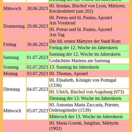
Hl. Irenäus, Bischof von Lyon, Märtyrer,
Mittwoch
28.06.2023
Kirchenlehrer (um 202)
Hl. Petrus und hl. Paulus, Apostel
Am Vorabend
Donnerstag
29.06.2023
Hl. Petrus und hl. Paulus, Apostel
Am Tag
Die hll. ersten Märtyrer der Stadt Rom
Freitag
30.06.2023
Freitag der 12. Woche im Jahreskreis
Samstag der 12. Woche im Jahreskreis
Samstag
01.07.2023
Gedächtnis Mariens am Samstag
Sonntag
02.07.2023
13. Sonntag im Jahreskreis
Montag
03.07.2023
Hl. Thomas, Apostel
Hl. Elisabeth, Königin von Portugal
(1336)
Dienstag
04.07.2023
Hl. Ulrich, Bischof von Augsburg (973)
Dienstag der 13. Woche im Jahreskreis
Hl. Antonius Maria Zaccaria, Priester,
Ordensgründer (1539)
Mittwoch
05.07.2023
Mittwoch der 13. Woche im Jahreskreis
Hl. Maria Goretti, Jungfrau, Märtyrin
(1902)