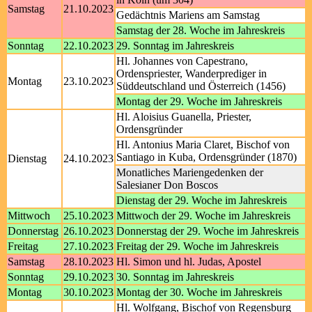
Samstag
21.10.2023
Gedächtnis Mariens am Samstag
Samstag der 28. Woche im Jahreskreis
Sonntag
22.10.2023
29. Sonntag im Jahreskreis
Hl. Johannes von Capestrano,
Ordenspriester, Wanderprediger in
Montag
23.10.2023
Süddeutschland und Österreich (1456)
Montag der 29. Woche im Jahreskreis
Hl. Aloisius Guanella, Priester,
Ordensgründer
Hl. Antonius Maria Claret, Bischof von
Santiago in Kuba, Ordensgründer (1870)
Dienstag
24.10.2023
Monatliches Mariengedenken der
Salesianer Don Boscos
Dienstag der 29. Woche im Jahreskreis
Mittwoch
25.10.2023
Mittwoch der 29. Woche im Jahreskreis
Donnerstag
26.10.2023
Donnerstag der 29. Woche im Jahreskreis
Freitag
27.10.2023
Freitag der 29. Woche im Jahreskreis
Samstag
28.10.2023
Hl. Simon und hl. Judas, Apostel
Sonntag
29.10.2023
30. Sonntag im Jahreskreis
Montag
30.10.2023
Montag der 30. Woche im Jahreskreis
Hl. Wolfgang, Bischof von Regensburg