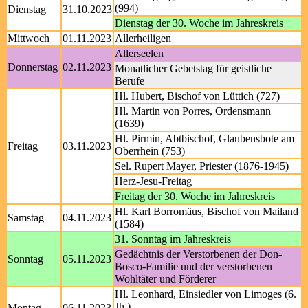
(994)
Dienstag
31.10.2023
Dienstag der 30. Woche im Jahreskreis
Mittwoch
01.11.2023
Allerheiligen
Allerseelen
Donnerstag
02.11.2023
Monatlicher Gebetstag für geistliche
Berufe
Hl. Hubert, Bischof von Lüttich (727)
Hl. Martin von Porres, Ordensmann
(1639)
Hl. Pirmin, Abtbischof, Glaubensbote am
Freitag
03.11.2023
Oberrhein (753)
Sel. Rupert Mayer, Priester (1876-1945)
Herz-Jesu-Freitag
Freitag der 30. Woche im Jahreskreis
Hl. Karl Borromäus, Bischof von Mailand
Samstag
04.11.2023
(1584)
31. Sonntag im Jahreskreis
Gedächtnis der Verstorbenen der Don-
Sonntag
05.11.2023
Bosco-Familie und der verstorbenen
Wohltäter und Förderer
Hl. Leonhard, Einsiedler von Limoges (6.
Jh.)
Montag
06.11.2023