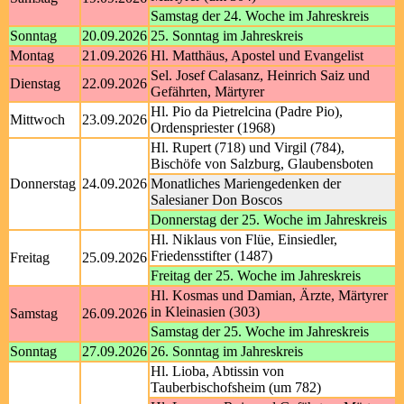
Samstag der 24. Woche im Jahreskreis
Sonntag
20.09.2026
25. Sonntag im Jahreskreis
Montag
21.09.2026
Hl. Matthäus, Apostel und Evangelist
Sel. Josef Calasanz, Heinrich Saiz und
Dienstag
22.09.2026
Gefährten, Märtyrer
Hl. Pio da Pietrelcina (Padre Pio),
Mittwoch
23.09.2026
Ordenspriester (1968)
Hl. Rupert (718) und Virgil (784),
Bischöfe von Salzburg, Glaubensboten
Donnerstag
24.09.2026
Monatliches Mariengedenken der
Salesianer Don Boscos
Donnerstag der 25. Woche im Jahreskreis
Hl. Niklaus von Flüe, Einsiedler,
Friedensstifter (1487)
Freitag
25.09.2026
Freitag der 25. Woche im Jahreskreis
Hl. Kosmas und Damian, Ärzte, Märtyrer
in Kleinasien (303)
Samstag
26.09.2026
Samstag der 25. Woche im Jahreskreis
Sonntag
27.09.2026
26. Sonntag im Jahreskreis
Hl. Lioba, Abtissin von
Tauberbischofsheim (um 782)