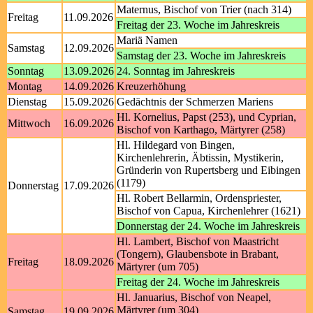
Maternus, Bischof von Trier (nach 314)
Freitag
11.09.2026
Freitag der 23. Woche im Jahreskreis
Mariä Namen
Samstag
12.09.2026
Samstag der 23. Woche im Jahreskreis
Sonntag
13.09.2026
24. Sonntag im Jahreskreis
Montag
14.09.2026
Kreuzerhöhung
Dienstag
15.09.2026
Gedächtnis der Schmerzen Mariens
Hl. Kornelius, Papst (253), und Cyprian,
Mittwoch
16.09.2026
Bischof von Karthago, Märtyrer (258)
Hl. Hildegard von Bingen,
Kirchenlehrerin, Äbtissin, Mystikerin,
Gründerin von Rupertsberg und Eibingen
(1179)
Donnerstag
17.09.2026
Hl. Robert Bellarmin, Ordenspriester,
Bischof von Capua, Kirchenlehrer (1621)
Donnerstag der 24. Woche im Jahreskreis
Hl. Lambert, Bischof von Maastricht
(Tongern), Glaubensbote in Brabant,
Freitag
18.09.2026
Märtyrer (um 705)
Freitag der 24. Woche im Jahreskreis
Hl. Januarius, Bischof von Neapel,
Märtyrer (um 304)
Samstag
19.09.2026