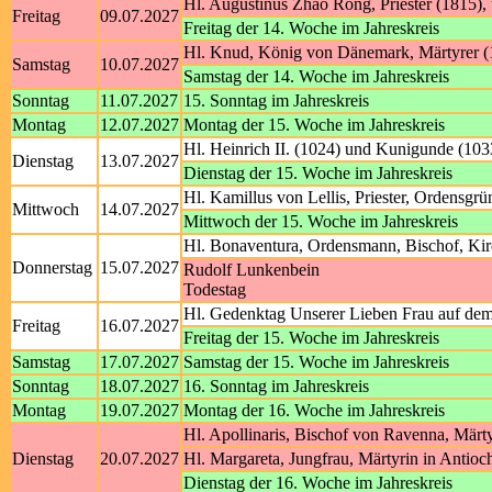
Hl. Augustinus Zhao Rong, Priester (1815),
Freitag
09.07.2027
Freitag der 14. Woche im Jahreskreis
Hl. Knud, König von Dänemark, Märtyrer (1
Samstag
10.07.2027
Samstag der 14. Woche im Jahreskreis
Sonntag
11.07.2027
15. Sonntag im Jahreskreis
Montag
12.07.2027
Montag der 15. Woche im Jahreskreis
Hl. Heinrich II. (1024) und Kunigunde (103
Dienstag
13.07.2027
Dienstag der 15. Woche im Jahreskreis
Hl. Kamillus von Lellis, Priester, Ordensgrü
Mittwoch
14.07.2027
Mittwoch der 15. Woche im Jahreskreis
Hl. Bonaventura, Ordensmann, Bischof, Kir
Donnerstag
15.07.2027
Rudolf Lunkenbein
Todestag
Hl. Gedenktag Unserer Lieben Frau auf de
Freitag
16.07.2027
Freitag der 15. Woche im Jahreskreis
Samstag
17.07.2027
Samstag der 15. Woche im Jahreskreis
Sonntag
18.07.2027
16. Sonntag im Jahreskreis
Montag
19.07.2027
Montag der 16. Woche im Jahreskreis
Hl. Apollinaris, Bischof von Ravenna, Märt
Dienstag
20.07.2027
Hl. Margareta, Jungfrau, Märtyrin in Antioc
Dienstag der 16. Woche im Jahreskreis