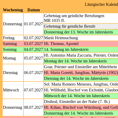
Liturgischer Kalend
Wochentag
Datum
Gebetstag um geistliche Berufungen
MB 1035 ff.
Donnerstag
01.07.2027
Gebetstag für geistliche Berufe
Donnerstag der 13. Woche im Jahreskreis
Freitag
02.07.2027
Mariä Heimsuchung
Samstag
03.07.2027
Hl. Thomas, Apostel
Sonntag
04.07.2027
14. Sonntag im Jahreskreis
Hl. Antonius Maria Zaccaria, Priester, Orde
Montag
05.07.2027
Montag der 14. Woche im Jahreskreis
Goar, Priester und Einsiedler am Mittelrhein 
Dienstag
06.07.2027
Hl. Maria Goretti, Jungfrau, Märtyrin (1902)
Dienstag der 14. Woche im Jahreskreis
Sel. Maria Romero Meneses, Jungfrau, Orde
Mittwoch
07.07.2027
Hl. Willibald, Bischof von Eichstätt, Glaube
Mittwoch der 14. Woche im Jahreskreis
Disibod, Einsiedler an der Nahe (7. Jh.)
Donnerstag
08.07.2027
Hl. Kilian, Bischof von Würzburg, und Gef
Donnerstag der 14. Woche im Jahreskreis