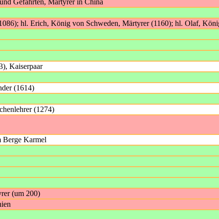
 und Gefährten, Märtyrer in China
086); hl. Erich, König von Schweden, Märtyrer (1160); hl. Olaf, Kö
3), Kaiserpaar
nder (1614)
chenlehrer (1274)
m Berge Karmel
yrer (um 200)
hien