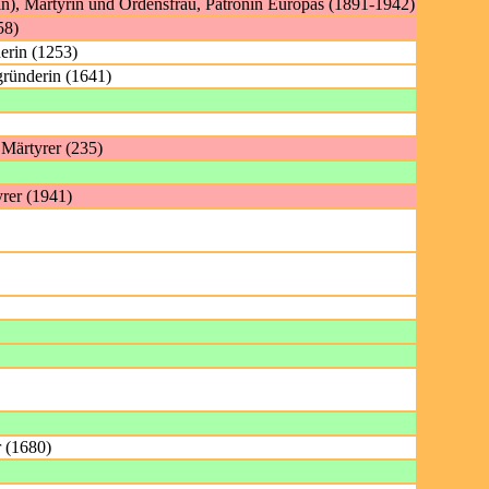
in), Märtyrin und Ordensfrau, Patronin Europas (1891-1942)
58)
erin (1253)
gründerin (1641)
, Märtyrer (235)
yrer (1941)
r (1680)