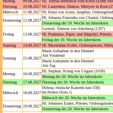
Montag
09.08.2027
Hl. Teresia Benedicta vom Kreuz (Edith Ste
Dienstag
10.08.2027
Hl. Laurentius, Diakon, Märtyrer in Rom (2
Mittwoch
11.08.2027
Hl. Klara von Assisi, Jungfrau, Ordensgründ
Hl. Johanna Franziska von Chantal, Ordens
Donnerstag
12.08.2027
Donnerstag der 19. Woche im Jahreskreis
Gertrud, Äbtissin von Altenberg (1297)
Freitag
13.08.2027
Hl. Pontianus, Papst, und Hippolyt, Priester
Freitag der 19. Woche im Jahreskreis
Samstag
14.08.2027
Hl. Maximilian Kolbe, Ordenspriester, Märt
Mariä Aufnahme in den Himmel
Am Vorabend
Sonntag
15.08.2027
Mariä Aufnahme in den Himmel
Am Tag
Hl. Stephan, König von Ungarn (1038)
Montag
16.08.2027
Montag der 20. Woche im Jahreskreis
Dienstag
17.08.2027
Dienstag der 20. Woche im Jahreskreis
Helena, römische Kaiserin (um 330)
Im Hohen Dom: G
Mittwoch
18.08.2027
Mittwoch der 20. Woche im Jahreskreis
Hl. Johannes Eudes, Priester, Ordensgründe
Donnerstag
19.08.2027
Donnerstag der 20. Woche im Jahreskreis