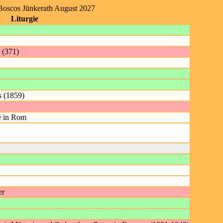
 Boscos Jünkerath August 2027
Liturgie
 (371)
s (1859)
e in Rom
er