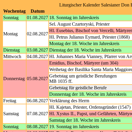
Liturgischer Kalender Salesianer Don
Wochentag
Datum
Sonntag
01.08.2027
18. Sonntag im Jahreskreis
Sel. August Czartoryski, Priester
Hl. Eusebius, Bischof von Vercelli, Märtyrer
Montag
02.08.2027
Hl. Petrus Julianus Eymard, Priester (1868)
Montag der 18. Woche im Jahreskreis
Dienstag
03.08.2027
Dienstag der 18. Woche im Jahreskreis
Mittwoch
04.08.2027
Hl. Johannes Maria Vianney, Pfarrer von Ar
Emidius, Bischof, Märtyrer (um 304)
Weihetag der Basilika Santa Maria Maggior
Gebetstag um geistliche Berufungen
Donnerstag
05.08.2027
MB 1035 ff.
Gebetstag für geistliche Berufe
Donnerstag der 18. Woche im Jahreskreis
Freitag
06.08.2027
Verklärung des Herrn
Hl. Kajetan, Priester, Ordensgründer (1547)
Samstag
07.08.2027
Hl. Xystus II., Papst, und Gefährten, Märtyr
Samstag der 18. Woche im Jahreskreis
Sonntag
08.08.2027
19. Sonntag im Jahreskreis