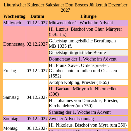
Liturgischer Kalender Salesianer Don Boscos Jünkerath Dezember
2027
Wochentag
Datum
Liturgie
Mittwoch
01.12.2027
Mittwoch der 1. Woche im Advent
Hl. Luzius, Bischof von Chur, Märtyrer
(5./6. Jh.)
Gebetstag um geistliche Berufungen
Donnerstag
02.12.2027
MB 1035 ff.
Gebetstag für geistliche Berufe
Donnerstag der 1. Woche im Advent
Hl. Franz Xaver, Ordenspriester,
Freitag
03.12.2027
Glaubensbote in Indien und Ostasien
(1552)
Adolph Kolping, Priester (1865)
Hl. Barbara, Märtyrin in Nikomedien
(306)
Samstag
04.12.2027
Hl. Johannes von Damaskus, Priester,
Kirchenlehrer (um 750)
Samstag der 1. Woche im Advent
Sonntag
05.12.2027
Zweiter Adventssonntag
Hl. Nikolaus, Bischof von Myra (um 350)
Montag
06.12.2027