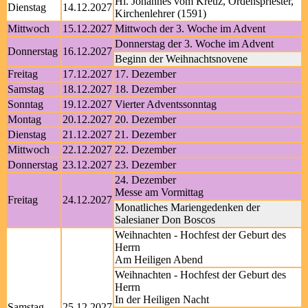
Hl. Johannes vom Kreuz, Ordenspriester,
Dienstag
14.12.2027
Kirchenlehrer (1591)
Mittwoch
15.12.2027
Mittwoch der 3. Woche im Advent
Donnerstag der 3. Woche im Advent
Donnerstag
16.12.2027
Beginn der Weihnachtsnovene
Freitag
17.12.2027
17. Dezember
Samstag
18.12.2027
18. Dezember
Sonntag
19.12.2027
Vierter Adventssonntag
Montag
20.12.2027
20. Dezember
Dienstag
21.12.2027
21. Dezember
Mittwoch
22.12.2027
22. Dezember
Donnerstag
23.12.2027
23. Dezember
24. Dezember
Messe am Vormittag
Freitag
24.12.2027
Monatliches Mariengedenken der
Salesianer Don Boscos
Weihnachten - Hochfest der Geburt des
Herrn
Am Heiligen Abend
Weihnachten - Hochfest der Geburt des
Herrn
In der Heiligen Nacht
Samstag
25.12.2027