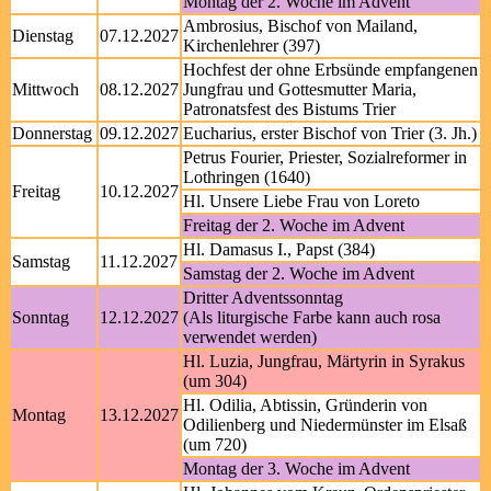
Montag der 2. Woche im Advent
Ambrosius, Bischof von Mailand,
Dienstag
07.12.2027
Kirchenlehrer (397)
Hochfest der ohne Erbsünde empfangenen
Mittwoch
08.12.2027
Jungfrau und Gottesmutter Maria,
Patronatsfest des Bistums Trier
Donnerstag
09.12.2027
Eucharius, erster Bischof von Trier (3. Jh.)
Petrus Fourier, Priester, Sozialreformer in
Lothringen (1640)
Freitag
10.12.2027
Hl. Unsere Liebe Frau von Loreto
Freitag der 2. Woche im Advent
Hl. Damasus I., Papst (384)
Samstag
11.12.2027
Samstag der 2. Woche im Advent
Dritter Adventssonntag
Sonntag
12.12.2027
(Als liturgische Farbe kann auch rosa
verwendet werden)
Hl. Luzia, Jungfrau, Märtyrin in Syrakus
(um 304)
Hl. Odilia, Abtissin, Gründerin von
Montag
13.12.2027
Odilienberg und Niedermünster im Elsaß
(um 720)
Montag der 3. Woche im Advent