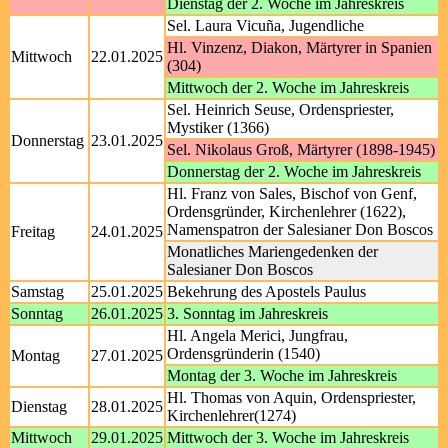
Dienstag der 2. Woche im Jahreskreis
Sel. Laura Vicuña, Jugendliche
Hl. Vinzenz, Diakon, Märtyrer in Spanien
Mittwoch
22.01.2025
(304)
Mittwoch der 2. Woche im Jahreskreis
Sel. Heinrich Seuse, Ordenspriester,
Mystiker (1366)
Donnerstag
23.01.2025
Sel. Nikolaus Groß, Märtyrer (1898-1945)
Donnerstag der 2. Woche im Jahreskreis
Hl. Franz von Sales, Bischof von Genf,
Ordensgründer, Kirchenlehrer (1622),
Namenspatron der Salesianer Don Boscos
Freitag
24.01.2025
Monatliches Mariengedenken der
Salesianer Don Boscos
Samstag
25.01.2025
Bekehrung des Apostels Paulus
Sonntag
26.01.2025
3. Sonntag im Jahreskreis
Hl. Angela Merici, Jungfrau,
Ordensgründerin (1540)
Montag
27.01.2025
Montag der 3. Woche im Jahreskreis
Hl. Thomas von Aquin, Ordenspriester,
Dienstag
28.01.2025
Kirchenlehrer(1274)
Mittwoch
29.01.2025
Mittwoch der 3. Woche im Jahreskreis