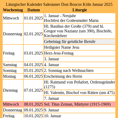
Liturgischer Kalender Salesianer Don Boscos Köln Januar 2025
Wochentag
Datum
Liturgie
1. Januar - Neujahr
Mittwoch
01.01.2025
Hochfest der Gottesmutter Maria
Hl. Basilius der Große (379) und hl.
Gregor von Nazianz (um 390), Bischöfe,
Donnerstag
02.01.2025
Kirchenlehrer
Gebetstag für geistliche Berufe
Heiligster Name Jesu
Freitag
03.01.2025
Herz-Jesu-Freitag
3. Januar
Samstag
04.01.2025
4. Januar
Sonntag
05.01.2025
2. Sonntag nach Weihnachten
Montag
06.01.2025
Erscheinung des Herrn
Hl. Raimund von Peñafort, Ordensgründer
(1275)
Dienstag
07.01.2025
Hl. Valentin, Bischof von Rätien (um 475)
7. Januar
Mittwoch
08.01.2025
Sel. Titus Zeman, Märtyrer (1915-1969)
Donnerstag
09.01.2025
9. Januar
Freitag
10.01.2025
10. Januar