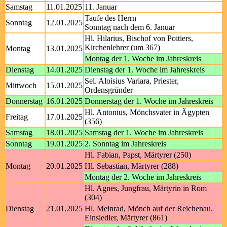
Samstag
11.01.2025
11. Januar
Taufe des Herrn
Sonntag
12.01.2025
Sonntag nach dem 6. Januar
Hl. Hilarius, Bischof von Poitiers,
Kirchenlehrer (um 367)
Montag
13.01.2025
Montag der 1. Woche im Jahreskreis
Dienstag
14.01.2025
Dienstag der 1. Woche im Jahreskreis
Sel. Aloisius Variara, Priester,
Mittwoch
15.01.2025
Ordensgründer
Donnerstag
16.01.2025
Donnerstag der 1. Woche im Jahreskreis
Hl. Antonius, Mönchsvater in Ägypten
Freitag
17.01.2025
(356)
Samstag
18.01.2025
Samstag der 1. Woche im Jahreskreis
Sonntag
19.01.2025
2. Sonntag im Jahreskreis
Hl. Fabian, Papst, Märtyrer (250)
Montag
20.01.2025
Hl. Sebastian, Märtyrer (288)
Montag der 2. Woche im Jahreskreis
Hl. Agnes, Jungfrau, Märtyrin in Rom
(304)
Dienstag
21.01.2025
Hl. Meinrad, Mönch auf der Reichenau.
Einsiedler, Märtyrer (861)