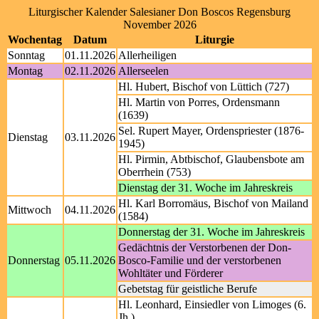
Liturgischer Kalender Salesianer Don Boscos Regensburg
November 2026
Wochentag
Datum
Liturgie
Sonntag
01.11.2026
Allerheiligen
Montag
02.11.2026
Allerseelen
Hl. Hubert, Bischof von Lüttich (727)
Hl. Martin von Porres, Ordensmann
(1639)
Sel. Rupert Mayer, Ordenspriester (1876-
Dienstag
03.11.2026
1945)
Hl. Pirmin, Abtbischof, Glaubensbote am
Oberrhein (753)
Dienstag der 31. Woche im Jahreskreis
Hl. Karl Borromäus, Bischof von Mailand
Mittwoch
04.11.2026
(1584)
Donnerstag der 31. Woche im Jahreskreis
Gedächtnis der Verstorbenen der Don-
Donnerstag
05.11.2026
Bosco-Familie und der verstorbenen
Wohltäter und Förderer
Gebetstag für geistliche Berufe
Hl. Leonhard, Einsiedler von Limoges (6.
Jh.)