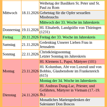
Weihetag der Basiliken St. Peter und St.
Paul zu Rom
Mittwoch
18.11.2026
Gebetstag für die Opfer sexuellen
Missbrauchs
Mittwoch der 33. Woche im Jahreskreis
Hl. Elisabeth, Landgräfin von Thüringen
Donnerstag
19.11.2026
(1231)
Freitag
20.11.2026
Freitag der 33. Woche im Jahreskreis
Gedenktag Unserer Lieben Frau in
Samstag
21.11.2026
Jerusalem
Christkönigssonntag
Sonntag
22.11.2026
Letzter Sonntag im Jahreskreis
Hl. Klemens I., Papst, Märtyrer (101)
Hl. Kolumban, Abt von Luxeuil und von
Montag
23.11.2026
Bobbio, Glaubensbote im Frankenreich
(615)
Montag der 34. Woche im Jahreskreis
Hl. Andreas Dung-Lac, Priester, und
Gefährten, Märtyrer in Vietnam (17.-19.
Jh.)
Dienstag
24.11.2026
Monatliches Mariengedenken der
Salesianer Don Boscos