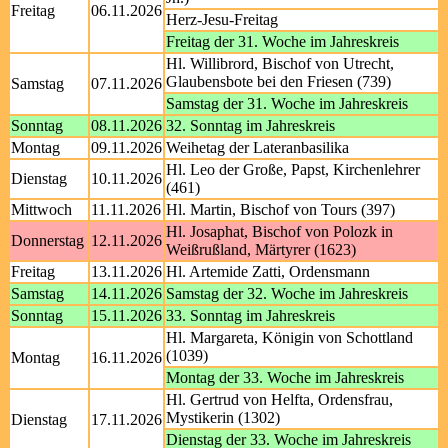
Freitag
06.11.2026
Herz-Jesu-Freitag
Freitag der 31. Woche im Jahreskreis
Hl. Willibrord, Bischof von Utrecht,
Glaubensbote bei den Friesen (739)
Samstag
07.11.2026
Samstag der 31. Woche im Jahreskreis
Sonntag
08.11.2026
32. Sonntag im Jahreskreis
Montag
09.11.2026
Weihetag der Lateranbasilika
Hl. Leo der Große, Papst, Kirchenlehrer
Dienstag
10.11.2026
(461)
Mittwoch
11.11.2026
Hl. Martin, Bischof von Tours (397)
Hl. Josaphat, Bischof von Polozk in
Donnerstag
12.11.2026
Weißrußland, Märtyrer (1623)
Freitag
13.11.2026
Hl. Artemide Zatti, Ordensmann
Samstag
14.11.2026
Samstag der 32. Woche im Jahreskreis
Sonntag
15.11.2026
33. Sonntag im Jahreskreis
Hl. Margareta, Königin von Schottland
(1039)
Montag
16.11.2026
Montag der 33. Woche im Jahreskreis
Hl. Gertrud von Helfta, Ordensfrau,
Mystikerin (1302)
Dienstag
17.11.2026
Dienstag der 33. Woche im Jahreskreis