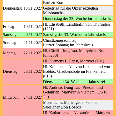
Paul zu Rom
Donnerstag
18.11.2027
Gebetstag für die Opfer sexuellen
Missbrauchs
Donnerstag der 33. Woche im Jahreskreis
Hl. Elisabeth, Landgräfin von Thüringen
Freitag
19.11.2027
(1231)
Samstag
20.11.2027
Samstag der 33. Woche im Jahreskreis
Christkönigssonntag
Sonntag
21.11.2027
Letzter Sonntag im Jahreskreis
Hl. Cäcilia, Jungfrau, Märtyrin in Rom
Montag
22.11.2027
(um 250)
Hl. Klemens I., Papst, Märtyrer (101)
Hl. Kolumban, Abt von Luxeuil und von
Dienstag
23.11.2027
Bobbio, Glaubensbote im Frankenreich
(615)
Dienstag der 34. Woche im Jahreskreis
Hl. Andreas Dung-Lac, Priester, und
Gefährten, Märtyrer in Vietnam (17.-19.
Jh.)
Mittwoch
24.11.2027
Monatliches Mariengedenken der
Salesianer Don Boscos
Hl. Katharina von Alexandrien, Märtyrin