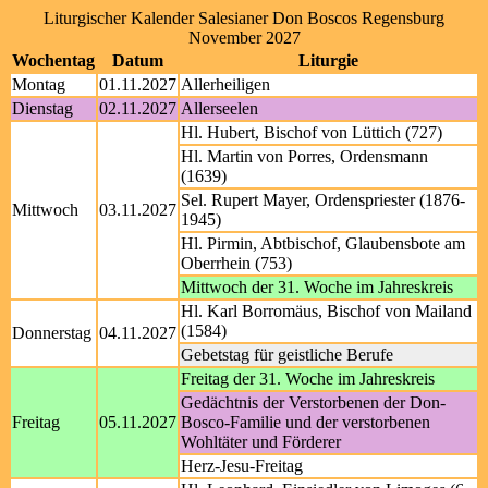
Liturgischer Kalender Salesianer Don Boscos Regensburg
November 2027
Wochentag
Datum
Liturgie
Montag
01.11.2027
Allerheiligen
Dienstag
02.11.2027
Allerseelen
Hl. Hubert, Bischof von Lüttich (727)
Hl. Martin von Porres, Ordensmann
(1639)
Sel. Rupert Mayer, Ordenspriester (1876-
Mittwoch
03.11.2027
1945)
Hl. Pirmin, Abtbischof, Glaubensbote am
Oberrhein (753)
Mittwoch der 31. Woche im Jahreskreis
Hl. Karl Borromäus, Bischof von Mailand
(1584)
Donnerstag
04.11.2027
Gebetstag für geistliche Berufe
Freitag der 31. Woche im Jahreskreis
Gedächtnis der Verstorbenen der Don-
Freitag
05.11.2027
Bosco-Familie und der verstorbenen
Wohltäter und Förderer
Herz-Jesu-Freitag