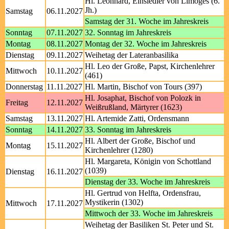
Hl. Leonhard, Einsiedler von Limoges (6.
Jh.)
Samstag
06.11.2027
Samstag der 31. Woche im Jahreskreis
Sonntag
07.11.2027
32. Sonntag im Jahreskreis
Montag
08.11.2027
Montag der 32. Woche im Jahreskreis
Dienstag
09.11.2027
Weihetag der Lateranbasilika
Hl. Leo der Große, Papst, Kirchenlehrer
Mittwoch
10.11.2027
(461)
Donnerstag
11.11.2027
Hl. Martin, Bischof von Tours (397)
Hl. Josaphat, Bischof von Polozk in
Freitag
12.11.2027
Weißrußland, Märtyrer (1623)
Samstag
13.11.2027
Hl. Artemide Zatti, Ordensmann
Sonntag
14.11.2027
33. Sonntag im Jahreskreis
Hl. Albert der Große, Bischof und
Montag
15.11.2027
Kirchenlehrer (1280)
Hl. Margareta, Königin von Schottland
(1039)
Dienstag
16.11.2027
Dienstag der 33. Woche im Jahreskreis
Hl. Gertrud von Helfta, Ordensfrau,
Mystikerin (1302)
Mittwoch
17.11.2027
Mittwoch der 33. Woche im Jahreskreis
Weihetag der Basiliken St. Peter und St.