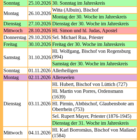
Sonntag
25.10.2026
30. Sonntag im Jahreskreis
Witta (Albuin), Bischof
Montag
26.10.2026
Montag der 30. Woche im Jahreskreis
Dienstag
27.10.2026
Dienstag der 30. Woche im Jahreskreis
Mittwoch
28.10.2026
Hl. Simon und hl. Judas, Apostel
Donnerstag
29.10.2026
Sel. Michael Rua, Priester
Freitag
30.10.2026
Freitag der 30. Woche im Jahreskreis
Hl. Wolfgang, Bischof von Regensburg
(994)
Samstag
31.10.2026
Samstag der 30. Woche im Jahreskreis
Sonntag
01.11.2026
Allerheiligen
Montag
02.11.2026
Allerseelen
Hl. Hubert, Bischof von Lüttich (727)
Hl. Martin von Porres, Ordensmann
(1639)
Dienstag
03.11.2026
Hl. Pirmin, Abtbischof, Glaubensbote am
Oberrhein (753)
Sel. Rupert Mayer, Priester (1876-1945)
Dienstag der 31. Woche im Jahreskreis
Hl. Karl Borromäus, Bischof von Mailand
Mittwoch
04.11.2026
(1584)