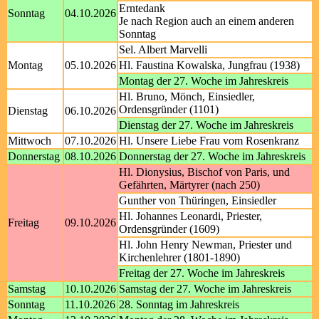
Erntedank
Sonntag
04.10.2026
Je nach Region auch an einem anderen
Sonntag
Sel. Albert Marvelli
Montag
05.10.2026
Hl. Faustina Kowalska, Jungfrau (1938)
Montag der 27. Woche im Jahreskreis
Hl. Bruno, Mönch, Einsiedler,
Ordensgründer (1101)
Dienstag
06.10.2026
Dienstag der 27. Woche im Jahreskreis
Mittwoch
07.10.2026
Hl. Unsere Liebe Frau vom Rosenkranz
Donnerstag
08.10.2026
Donnerstag der 27. Woche im Jahreskreis
Hl. Dionysius, Bischof von Paris, und
Gefährten, Märtyrer (nach 250)
Gunther von Thüringen, Einsiedler
Hl. Johannes Leonardi, Priester,
Freitag
09.10.2026
Ordensgründer (1609)
Hl. John Henry Newman, Priester und
Kirchenlehrer (1801-1890)
Freitag der 27. Woche im Jahreskreis
Samstag
10.10.2026
Samstag der 27. Woche im Jahreskreis
Sonntag
11.10.2026
28. Sonntag im Jahreskreis