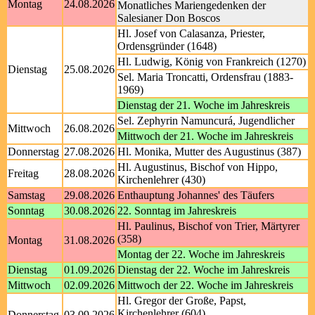
Montag
24.08.2026
Monatliches Mariengedenken der
Salesianer Don Boscos
Hl. Josef von Calasanza, Priester,
Ordensgründer (1648)
Hl. Ludwig, König von Frankreich (1270)
Dienstag
25.08.2026
Sel. Maria Troncatti, Ordensfrau (1883-
1969)
Dienstag der 21. Woche im Jahreskreis
Sel. Zephyrin Namuncurá, Jugendlicher
Mittwoch
26.08.2026
Mittwoch der 21. Woche im Jahreskreis
Donnerstag
27.08.2026
Hl. Monika, Mutter des Augustinus (387)
Hl. Augustinus, Bischof von Hippo,
Freitag
28.08.2026
Kirchenlehrer (430)
Samstag
29.08.2026
Enthauptung Johannes' des Täufers
Sonntag
30.08.2026
22. Sonntag im Jahreskreis
Hl. Paulinus, Bischof von Trier, Märtyrer
(358)
Montag
31.08.2026
Montag der 22. Woche im Jahreskreis
Dienstag
01.09.2026
Dienstag der 22. Woche im Jahreskreis
Mittwoch
02.09.2026
Mittwoch der 22. Woche im Jahreskreis
Hl. Gregor der Große, Papst,
Kirchenlehrer (604)
Donnerstag
03.09.2026