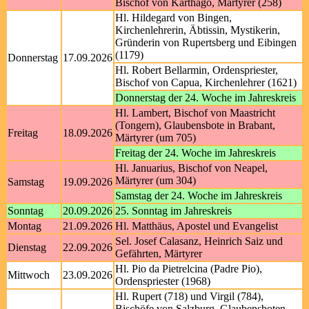
Bischof von Karthago, Märtyrer (258)
Hl. Hildegard von Bingen,
Kirchenlehrerin, Äbtissin, Mystikerin,
Gründerin von Rupertsberg und Eibingen
(1179)
Donnerstag
17.09.2026
Hl. Robert Bellarmin, Ordenspriester,
Bischof von Capua, Kirchenlehrer (1621)
Donnerstag der 24. Woche im Jahreskreis
Hl. Lambert, Bischof von Maastricht
(Tongern), Glaubensbote in Brabant,
Freitag
18.09.2026
Märtyrer (um 705)
Freitag der 24. Woche im Jahreskreis
Hl. Januarius, Bischof von Neapel,
Märtyrer (um 304)
Samstag
19.09.2026
Samstag der 24. Woche im Jahreskreis
Sonntag
20.09.2026
25. Sonntag im Jahreskreis
Montag
21.09.2026
Hl. Matthäus, Apostel und Evangelist
Sel. Josef Calasanz, Heinrich Saiz und
Dienstag
22.09.2026
Gefährten, Märtyrer
Hl. Pio da Pietrelcina (Padre Pio),
Mittwoch
23.09.2026
Ordenspriester (1968)
Hl. Rupert (718) und Virgil (784),
Bischöfe von Salzburg, Glaubensboten