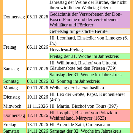
Jahrestag der Weihe der Kirche, die nicht
ihren wirklichen Weihetag feiern
Gedächtnis der Verstorbenen der Don-
Donnerstag
05.11.2026
Bosco-Familie und der verstorbenen
Wohltäter und Förderer
Gebetstag für geistliche Berufe
Hl. Leonhard, Einsiedler von Limoges (6.
Jh.)
Freitag
06.11.2026
Herz-Jesu-Freitag
Freitag der 31. Woche im Jahreskreis
Hl. Willibrord, Bischof von Utrecht,
Glaubensbote bei den Friesen (739)
Samstag
07.11.2026
Samstag der 31. Woche im Jahreskreis
Sonntag
08.11.2026
32. Sonntag im Jahreskreis
Montag
09.11.2026
Weihetag der Lateranbasilika
Hl. Leo der Große, Papst, Kirchenlehrer
Dienstag
10.11.2026
(461)
Mittwoch
11.11.2026
Hl. Martin, Bischof von Tours (397)
Hl. Josaphat, Bischof von Polozk in
Donnerstag
12.11.2026
Weißrußland, Märtyrer (1623)
Freitag
13.11.2026
Hl. Artemide Zatti, Ordensmann
Samstag
14.11.2026
Samstag der 32. Woche im Jahreskreis