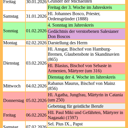
Gründer der Michaeliten
Freitag
30.01.2026
Freitag der 3. Woche im Jahreskreis
Hl. Johannes Bosco, Priester,
Samstag
31.01.2026
Ordensgründer (1888)
4. Sonntag im Jahreskreis
Sonntag
01.02.2026
Gedächtnis der verstorbenen Salesianer
Don Boscos
Montag
02.02.2026
Darstellung des Herrn
Hl. Ansgar, Bischof von Hamburg-
Bremen, Glaubensbote in Skandinavien
(865)
Dienstag
03.02.2026
Hl. Blasius, Bischof von Sebaste in
Armenien, Märtyrer (um 316)
Dienstag der 4. Woche im Jahreskreis
Rabanus Maurus, Bischof von Mainz
Mittwoch
04.02.2026
(856)
Hl. Agatha, Jungfrau, Märtyrin in Catania
(um 250)
Donnerstag
05.02.2026
Gebetstag für geistliche Berufe
Hll. Paul Miki und Gefährten, Märtyrer in
Freitag
06.02.2026
Nagasaki (1597)
Sel. Pius IX., Papst
Samstag
07.02.2026