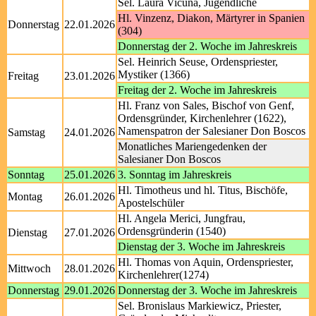
Sel. Laura Vicuña, Jugendliche
Hl. Vinzenz, Diakon, Märtyrer in Spanien
Donnerstag
22.01.2026
(304)
Donnerstag der 2. Woche im Jahreskreis
Sel. Heinrich Seuse, Ordenspriester,
Mystiker (1366)
Freitag
23.01.2026
Freitag der 2. Woche im Jahreskreis
Hl. Franz von Sales, Bischof von Genf,
Ordensgründer, Kirchenlehrer (1622),
Namenspatron der Salesianer Don Boscos
Samstag
24.01.2026
Monatliches Mariengedenken der
Salesianer Don Boscos
Sonntag
25.01.2026
3. Sonntag im Jahreskreis
Hl. Timotheus und hl. Titus, Bischöfe,
Montag
26.01.2026
Apostelschüler
Hl. Angela Merici, Jungfrau,
Ordensgründerin (1540)
Dienstag
27.01.2026
Dienstag der 3. Woche im Jahreskreis
Hl. Thomas von Aquin, Ordenspriester,
Mittwoch
28.01.2026
Kirchenlehrer(1274)
Donnerstag
29.01.2026
Donnerstag der 3. Woche im Jahreskreis
Sel. Bronislaus Markiewicz, Priester,