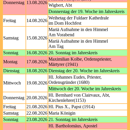
Donnerstag
13.08.2026
Wigbert, Abt
Donnerstag der 19. Woche im Jahreskreis
Weihetag der Fuldaer Kathedrale
Freitag
14.08.2026
im Dom Hochfest
Mariä Aufnahme in den Himmel
Am Vorabend
Samstag
15.08.2026
Mariä Aufnahme in den Himmel
Am Tag
Sonntag
16.08.2026
20. Sonntag im Jahreskreis
Maximilian Kolbe, Ordenspriester,
Montag
17.08.2026
Märtyrer (1941)
Dienstag
18.08.2026
Dienstag der 20. Woche im Jahreskreis
Hl. Johannes Eudes, Priester,
Ordensgründer (1680)
Mittwoch
19.08.2026
Mittwoch der 20. Woche im Jahreskreis
Hl. Bernhard von Clairvaux, Abt,
Donnerstag
20.08.2026
Kirchenlehrer(1153)
Freitag
21.08.2026
Hl. Pius X., Papst (1914)
Samstag
22.08.2026
Maria Königin
Sonntag
23.08.2026
21. Sonntag im Jahreskreis
Hl. Bartholomäus, Apostel