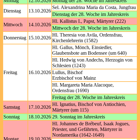
Montag
12.10.2026
Montag der 28. Woche im Jahreskreis
Sel. Alexandrina Maria da Costa, Jungfrau
Dienstag
13.10.2026
Dienstag der 28. Woche im Jahreskreis
Hl. Kallistus I., Papst, Märtyrer (222)
Mittwoch
14.10.2026
Mittwoch der 28. Woche im Jahreskreis
Hl. Theresia von Avila, Ordensfrau,
Donnerstag
15.10.2026
Kirchenlehrerin (1582)
Hl. Gallus, Mönch, Einsiedler,
Glaubensbote am Bodensee (um 640)
Hl. Hedwig von Andechs, Herzogin von
Schlesien (1243)
Freitag
16.10.2026
Lullus, Bischof
Erzbischof von Mainz
Hl. Margareta Maria Alacoque,
Ordensfrau (1690)
Freitag der 28. Woche im Jahreskreis
Hl. Ignatius, Bischof von Antiochien,
Samstag
17.10.2026
Märtyrer (um 115)
Sonntag
18.10.2026
29. Sonntag im Jahreskreis
Hl. Johannes de Brébeuf, Isaak Jogues,
Priester, und Gefährten, Märtyrer in
Nordamerika (1642-1649)
Montag
19.10.2026