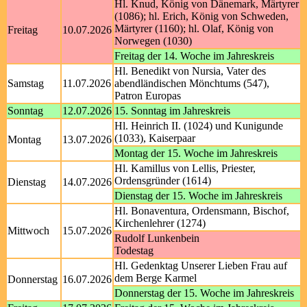
Hl. Knud, König von Dänemark, Märtyrer
(1086); hl. Erich, König von Schweden,
Märtyrer (1160); hl. Olaf, König von
Freitag
10.07.2026
Norwegen (1030)
Freitag der 14. Woche im Jahreskreis
Hl. Benedikt von Nursia, Vater des
Samstag
11.07.2026
abendländischen Mönchtums (547),
Patron Europas
Sonntag
12.07.2026
15. Sonntag im Jahreskreis
Hl. Heinrich II. (1024) und Kunigunde
(1033), Kaiserpaar
Montag
13.07.2026
Montag der 15. Woche im Jahreskreis
Hl. Kamillus von Lellis, Priester,
Ordensgründer (1614)
Dienstag
14.07.2026
Dienstag der 15. Woche im Jahreskreis
Hl. Bonaventura, Ordensmann, Bischof,
Kirchenlehrer (1274)
Mittwoch
15.07.2026
Rudolf Lunkenbein
Todestag
Hl. Gedenktag Unserer Lieben Frau auf
dem Berge Karmel
Donnerstag
16.07.2026
Donnerstag der 15. Woche im Jahreskreis