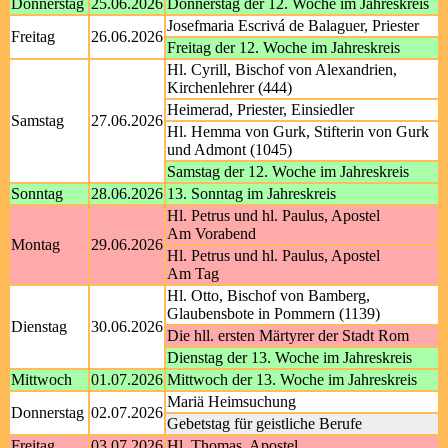
Donnerstag
25.06.2026
Donnerstag der 12. Woche im Jahreskreis
Josefmaria Escrivá de Balaguer, Priester
Freitag
26.06.2026
Freitag der 12. Woche im Jahreskreis
Hl. Cyrill, Bischof von Alexandrien,
Kirchenlehrer (444)
Heimerad, Priester, Einsiedler
Samstag
27.06.2026
Hl. Hemma von Gurk, Stifterin von Gurk
und Admont (1045)
Samstag der 12. Woche im Jahreskreis
Sonntag
28.06.2026
13. Sonntag im Jahreskreis
Hl. Petrus und hl. Paulus, Apostel
Am Vorabend
Montag
29.06.2026
Hl. Petrus und hl. Paulus, Apostel
Am Tag
Hl. Otto, Bischof von Bamberg,
Glaubensbote in Pommern (1139)
Dienstag
30.06.2026
Die hll. ersten Märtyrer der Stadt Rom
Dienstag der 13. Woche im Jahreskreis
Mittwoch
01.07.2026
Mittwoch der 13. Woche im Jahreskreis
Mariä Heimsuchung
Donnerstag
02.07.2026
Gebetstag für geistliche Berufe
Freitag
03.07.2026
Hl. Thomas, Apostel