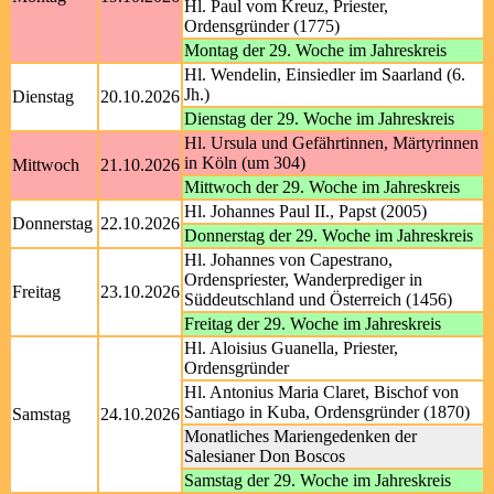
Hl. Paul vom Kreuz, Priester,
Ordensgründer (1775)
Montag der 29. Woche im Jahreskreis
Hl. Wendelin, Einsiedler im Saarland (6.
Jh.)
Dienstag
20.10.2026
Dienstag der 29. Woche im Jahreskreis
Hl. Ursula und Gefährtinnen, Märtyrinnen
in Köln (um 304)
Mittwoch
21.10.2026
Mittwoch der 29. Woche im Jahreskreis
Hl. Johannes Paul II., Papst (2005)
Donnerstag
22.10.2026
Donnerstag der 29. Woche im Jahreskreis
Hl. Johannes von Capestrano,
Ordenspriester, Wanderprediger in
Freitag
23.10.2026
Süddeutschland und Österreich (1456)
Freitag der 29. Woche im Jahreskreis
Hl. Aloisius Guanella, Priester,
Ordensgründer
Hl. Antonius Maria Claret, Bischof von
Santiago in Kuba, Ordensgründer (1870)
Samstag
24.10.2026
Monatliches Mariengedenken der
Salesianer Don Boscos
Samstag der 29. Woche im Jahreskreis