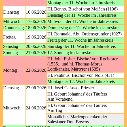
Montag der 11. Woche im Jahreskreis
Hl. Benno, Bischof von Meißen (1106)
Dienstag
16.06.2026
Dienstag der 11. Woche im Jahreskreis
Mittwoch
17.06.2026
Mittwoch der 11. Woche im Jahreskreis
Donnerstag
18.06.2026
Donnerstag der 11. Woche im Jahreskreis
Hl. Romuald, Abt, Ordensgründer (1027)
Freitag
19.06.2026
Freitag der 11. Woche im Jahreskreis
Samstag
20.06.2026
Samstag der 11. Woche im Jahreskreis
Sonntag
21.06.2026
12. Sonntag im Jahreskreis
Hl. John Fisher, Bischof von Rochester
(1535), und hl. Thomas Morus,
Lordkanzler, Märtyrer (1535)
Montag
22.06.2026
Hl. Paulinus, Bischof von Nola (431)
Montag der 12. Woche im Jahreskreis
Dienstag
23.06.2026
Hl. Josef Cafasso, Priester
Hl. Geburt Johannes' des Täufers
Am Vorabend
Hl. Geburt Johannes' des Täufers
Mittwoch
24.06.2026
Am Tag
Monatliches Mariengedenken der
Salesianer Don Boscos