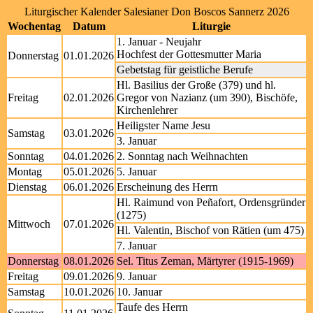
Liturgischer Kalender Salesianer Don Boscos Sannerz 2026
Wochentag
Datum
Liturgie
1. Januar - Neujahr
Hochfest der Gottesmutter Maria
Donnerstag
01.01.2026
Gebetstag für geistliche Berufe
Hl. Basilius der Große (379) und hl.
Freitag
02.01.2026
Gregor von Nazianz (um 390), Bischöfe,
Kirchenlehrer
Heiligster Name Jesu
Samstag
03.01.2026
3. Januar
Sonntag
04.01.2026
2. Sonntag nach Weihnachten
Montag
05.01.2026
5. Januar
Dienstag
06.01.2026
Erscheinung des Herrn
Hl. Raimund von Peñafort, Ordensgründer
(1275)
Mittwoch
07.01.2026
Hl. Valentin, Bischof von Rätien (um 475)
7. Januar
Donnerstag
08.01.2026
Sel. Titus Zeman, Märtyrer (1915-1969)
Freitag
09.01.2026
9. Januar
Samstag
10.01.2026
10. Januar
Taufe des Herrn