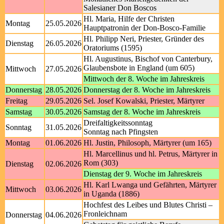
Salesianer Don Boscos
Hl. Maria, Hilfe der Christen
Montag
25.05.2026
Hauptpatronin der Don-Bosco-Familie
Hl. Philipp Neri, Priester, Gründer des
Dienstag
26.05.2026
Oratoriums (1595)
Hl. Augustinus, Bischof von Canterbury,
Glaubensbote in England (um 605)
Mittwoch
27.05.2026
Mittwoch der 8. Woche im Jahreskreis
Donnerstag
28.05.2026
Donnerstag der 8. Woche im Jahreskreis
Freitag
29.05.2026
Sel. Josef Kowalski, Priester, Märtyrer
Samstag
30.05.2026
Samstag der 8. Woche im Jahreskreis
Dreifaltigkeitssonntag
Sonntag
31.05.2026
Sonntag nach Pfingsten
Montag
01.06.2026
Hl. Justin, Philosoph, Märtyrer (um 165)
Hl. Marcellinus und hl. Petrus, Märtyrer in
Rom (303)
Dienstag
02.06.2026
Dienstag der 9. Woche im Jahreskreis
Hl. Karl Lwanga und Gefährten, Märtyrer
Mittwoch
03.06.2026
in Uganda (1886)
Hochfest des Leibes und Blutes Christi –
Fronleichnam
Donnerstag
04.06.2026