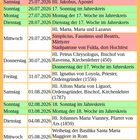
Samstag
25.07.2026
Hl. Jakobus, Apostel
Sonntag
26.07.2026
17. Sonntag im Jahreskreis
Montag
27.07.2026
Montag der 17. Woche im Jahreskreis
Dienstag
28.07.2026
Dienstag der 17. Woche im Jahreskreis
Hl. Marta, Maria und Lazarus
Simplicius, Faustinus und Beatrix,
Mittwoch
29.07.2026
Märtyrer
Stadtpatrone von Fulda, dort Hochfest
Hl. Petrus Chrysologus, Bischof von
Ravenna, Kirchenlehrer (450)
Donnerstag
30.07.2026
Donnerstag der 17. Woche im Jahreskreis
Hl. Ignatius von Loyola, Priester,
Freitag
31.07.2026
Ordensgründer (1556)
Hl. Alfons Maria von Liguori,
Samstag
01.08.2026
Ordensgründer, Bischof, Kirchenlehrer
(1787)
Sonntag
02.08.2026
18. Sonntag im Jahreskreis
Montag
03.08.2026
Montag der 18. Woche im Jahreskreis
Hl. Johannes Maria Vianney, Pfarrer von
Dienstag
04.08.2026
Ars (1859)
Weihetag der Basilika Santa Maria
Maggiore in Rom
Mittwoch
05.08.2026