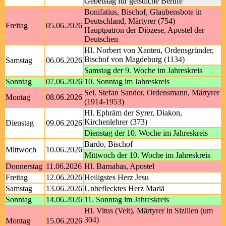
Gebetstag für geistliche Berufe
Bonifatius, Bischof, Glaubensbote in
Deutschland, Märtyrer (754)
Freitag
05.06.2026
Hauptpatron der Diözese, Apostel der
Deutschen
Hl. Norbert von Xanten, Ordensgründer,
Bischof von Magdeburg (1134)
Samstag
06.06.2026
Samstag der 9. Woche im Jahreskreis
Sonntag
07.06.2026
10. Sonntag im Jahreskreis
Sel. Stefan Sandor, Ordensmann, Märtyrer
Montag
08.06.2026
(1914-1953)
Hl. Ephräm der Syrer, Diakon,
Kirchenlehrer (373)
Dienstag
09.06.2026
Dienstag der 10. Woche im Jahreskreis
Bardo, Bischof
Mittwoch
10.06.2026
Mittwoch der 10. Woche im Jahreskreis
Donnerstag
11.06.2026
Hl. Barnabas, Apostel
Freitag
12.06.2026
Heiligstes Herz Jesu
Samstag
13.06.2026
Unbeflecktes Herz Mariä
Sonntag
14.06.2026
11. Sonntag im Jahreskreis
Hl. Vitus (Veit), Märtyrer in Sizilien (um
304)
Montag
15.06.2026