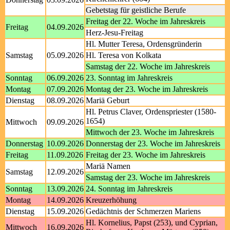
Gebetstag für geistliche Berufe
Freitag der 22. Woche im Jahreskreis
Freitag
04.09.2026
Herz-Jesu-Freitag
Hl. Mutter Teresa, Ordensgründerin
Samstag
05.09.2026
Hl. Teresa von Kolkata
Samstag der 22. Woche im Jahreskreis
Sonntag
06.09.2026
23. Sonntag im Jahreskreis
Montag
07.09.2026
Montag der 23. Woche im Jahreskreis
Dienstag
08.09.2026
Mariä Geburt
Hl. Petrus Claver, Ordenspriester (1580-
1654)
Mittwoch
09.09.2026
Mittwoch der 23. Woche im Jahreskreis
Donnerstag
10.09.2026
Donnerstag der 23. Woche im Jahreskreis
Freitag
11.09.2026
Freitag der 23. Woche im Jahreskreis
Mariä Namen
Samstag
12.09.2026
Samstag der 23. Woche im Jahreskreis
Sonntag
13.09.2026
24. Sonntag im Jahreskreis
Montag
14.09.2026
Kreuzerhöhung
Dienstag
15.09.2026
Gedächtnis der Schmerzen Mariens
Hl. Kornelius, Papst (253), und Cyprian,
Mittwoch
16.09.2026