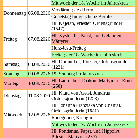
Mittwoch der 18. Woche im Jahreskreis
Verklärung des Herrn
Donnerstag
06.08.2026
Gebetstag für geistliche Berufe
Hl. Kajetan, Priester, Ordensgründer
(1547)
Hl. Xystus II., Papst, und Gefährten,
Freitag
07.08.2026
Märtyrer
Herz-Jesu-Freitag
Freitag der 18. Woche im Jahreskreis
Hl. Dominikus, Priester, Ordensgründer
Samstag
08.08.2026
(1221)
Sonntag
09.08.2026
19. Sonntag im Jahreskreis
Hl. Laurentius, Diakon, Märtyrer in Rom
Montag
10.08.2026
(258)
Hl. Klara von Assisi, Jungfrau,
Dienstag
11.08.2026
Ordensgründerin (1253)
Hl. Johanna Franziska von Chantal,
Ordensgründerin (1641)
Mittwoch
12.08.2026
Radegunde, Königin
Mittwoch der 19. Woche im Jahreskreis
Hl. Pontianus, Papst, und Hippolyt,
Priester, Märtyrer (235)