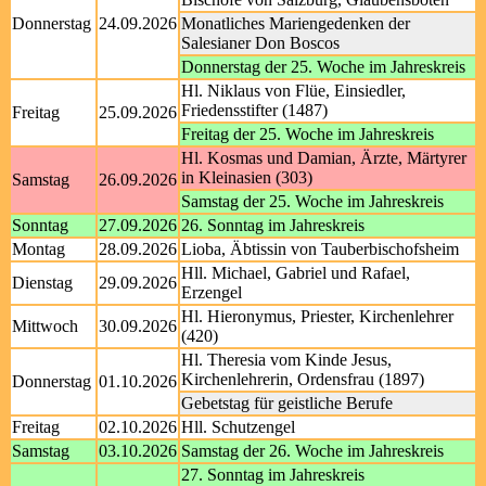
Donnerstag
24.09.2026
Monatliches Mariengedenken der
Salesianer Don Boscos
Donnerstag der 25. Woche im Jahreskreis
Hl. Niklaus von Flüe, Einsiedler,
Friedensstifter (1487)
Freitag
25.09.2026
Freitag der 25. Woche im Jahreskreis
Hl. Kosmas und Damian, Ärzte, Märtyrer
in Kleinasien (303)
Samstag
26.09.2026
Samstag der 25. Woche im Jahreskreis
Sonntag
27.09.2026
26. Sonntag im Jahreskreis
Montag
28.09.2026
Lioba, Äbtissin von Tauberbischofsheim
Hll. Michael, Gabriel und Rafael,
Dienstag
29.09.2026
Erzengel
Hl. Hieronymus, Priester, Kirchenlehrer
Mittwoch
30.09.2026
(420)
Hl. Theresia vom Kinde Jesus,
Kirchenlehrerin, Ordensfrau (1897)
Donnerstag
01.10.2026
Gebetstag für geistliche Berufe
Freitag
02.10.2026
Hll. Schutzengel
Samstag
03.10.2026
Samstag der 26. Woche im Jahreskreis
27. Sonntag im Jahreskreis