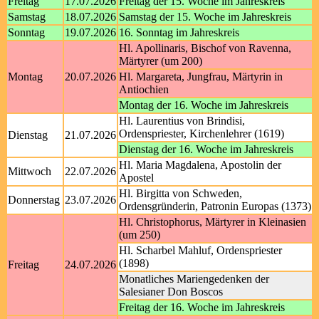
Freitag
17.07.2026
Freitag der 15. Woche im Jahreskreis
Samstag
18.07.2026
Samstag der 15. Woche im Jahreskreis
Sonntag
19.07.2026
16. Sonntag im Jahreskreis
Hl. Apollinaris, Bischof von Ravenna,
Märtyrer (um 200)
Montag
20.07.2026
Hl. Margareta, Jungfrau, Märtyrin in
Antiochien
Montag der 16. Woche im Jahreskreis
Hl. Laurentius von Brindisi,
Ordenspriester, Kirchenlehrer (1619)
Dienstag
21.07.2026
Dienstag der 16. Woche im Jahreskreis
Hl. Maria Magdalena, Apostolin der
Mittwoch
22.07.2026
Apostel
Hl. Birgitta von Schweden,
Donnerstag
23.07.2026
Ordensgründerin, Patronin Europas (1373)
Hl. Christophorus, Märtyrer in Kleinasien
(um 250)
Hl. Scharbel Mahluf, Ordenspriester
(1898)
Freitag
24.07.2026
Monatliches Mariengedenken der
Salesianer Don Boscos
Freitag der 16. Woche im Jahreskreis