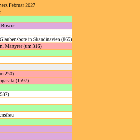
nerz Februar 2027
e
n Boscos
Glaubensbote in Skandinavien (865)
en, Märtyrer (um 316)
um 250)
Nagasaki (1597)
1537)
ensfrau