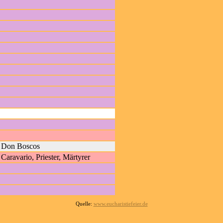
r Don Boscos
 Caravario, Priester, Märtyrer
Quelle:
www.eucharistiefeier.de