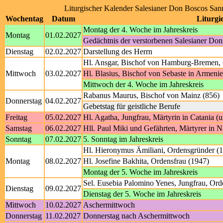
Liturgischer Kalender Salesianer Don Boscos San
Wochentag
Datum
Liturgi
Montag der 4. Woche im Jahreskreis
Montag
01.02.2027
Gedächtnis der verstorbenen Salesianer Do
Dienstag
02.02.2027
Darstellung des Herrn
Hl. Ansgar, Bischof von Hamburg-Bremen, 
Mittwoch
03.02.2027
Hl. Blasius, Bischof von Sebaste in Armeni
Mittwoch der 4. Woche im Jahreskreis
Rabanus Maurus, Bischof von Mainz (856)
Donnerstag
04.02.2027
Gebetstag für geistliche Berufe
Freitag
05.02.2027
Hl. Agatha, Jungfrau, Märtyrin in Catania (
Samstag
06.02.2027
Hll. Paul Miki und Gefährten, Märtyrer in 
Sonntag
07.02.2027
5. Sonntag im Jahreskreis
Hl. Hieronymus Ämiliani, Ordensgründer (
Montag
08.02.2027
Hl. Josefine Bakhita, Ordensfrau (1947)
Montag der 5. Woche im Jahreskreis
Sel. Eusebia Palomino Yenes, Jungfrau, Ord
Dienstag
09.02.2027
Dienstag der 5. Woche im Jahreskreis
Mittwoch
10.02.2027
Aschermittwoch
Donnerstag
11.02.2027
Donnerstag nach Aschermittwoch