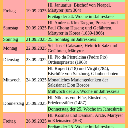
Hl. Januarius, Bischof von Neapel,
Märtyrer (um 304)
Freitag
19.09.2025
Freitag der 24. Woche im Jahreskreis
Hl. Andreas Kim Taegon, Priester, und
Samstag
20.09.2025
Paul Chong Hasang und Gefährten,
Märtyrer in Korea (1839-1866)
Sonntag
21.09.2025
25. Sonntag im Jahreskreis
Sel. Josef Calasanz, Heinrich Saiz und
Montag
22.09.2025
Gefährten, Märtyrer
Hl. Pio da Pietrelcina (Padre Pio),
Dienstag
23.09.2025
Ordenspriester (1968)
Hl. Rupert (718) und Virgil (784),
Bischöfe von Salzburg, Glaubensboten
Mittwoch
24.09.2025
Monatliches Mariengedenken der
Salesianer Don Boscos
Mittwoch der 25. Woche im Jahreskreis
Hl. Niklaus von Flüe, Einsiedler,
Friedensstifter (1487)
Donnerstag
25.09.2025
Donnerstag der 25. Woche im Jahreskreis
Hl. Kosmas und Damian, Ärzte, Märtyrer
in Kleinasien (303)
Freitag
26.09.2025
Freitag der 25. Woche im Jahreskreis