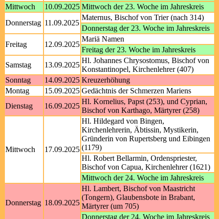
Mittwoch
10.09.2025
Mittwoch der 23. Woche im Jahreskreis
Maternus, Bischof von Trier (nach 314)
Donnerstag
11.09.2025
Donnerstag der 23. Woche im Jahreskreis
Mariä Namen
Freitag
12.09.2025
Freitag der 23. Woche im Jahreskreis
Hl. Johannes Chrysostomus, Bischof von
Samstag
13.09.2025
Konstantinopel, Kirchenlehrer (407)
Sonntag
14.09.2025
Kreuzerhöhung
Montag
15.09.2025
Gedächtnis der Schmerzen Mariens
Hl. Kornelius, Papst (253), und Cyprian,
Dienstag
16.09.2025
Bischof von Karthago, Märtyrer (258)
Hl. Hildegard von Bingen,
Kirchenlehrerin, Äbtissin, Mystikerin,
Gründerin von Rupertsberg und Eibingen
(1179)
Mittwoch
17.09.2025
Hl. Robert Bellarmin, Ordenspriester,
Bischof von Capua, Kirchenlehrer (1621)
Mittwoch der 24. Woche im Jahreskreis
Hl. Lambert, Bischof von Maastricht
(Tongern), Glaubensbote in Brabant,
Donnerstag
18.09.2025
Märtyrer (um 705)
Donnerstag der 24. Woche im Jahreskreis