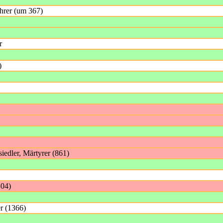
ehrer (um 367)
r
)
iedler, Märtyrer (861)
304)
er (1366)