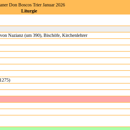
ianer Don Boscos Trier Januar 2026
Liturgie
r von Nazianz (um 390), Bischöfe, Kirchenlehrer
(1275)