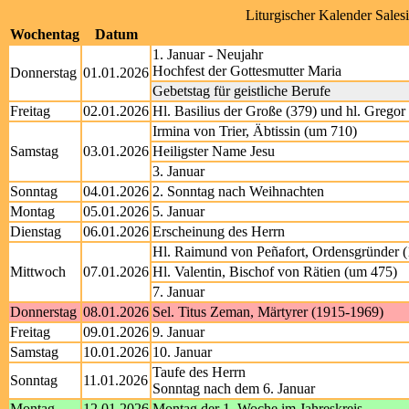
Liturgischer Kalender Sales
Wochentag
Datum
1. Januar - Neujahr
Hochfest der Gottesmutter Maria
Donnerstag
01.01.2026
Gebetstag für geistliche Berufe
Freitag
02.01.2026
Hl. Basilius der Große (379) und hl. Grego
Irmina von Trier, Äbtissin (um 710)
Samstag
03.01.2026
Heiligster Name Jesu
3. Januar
Sonntag
04.01.2026
2. Sonntag nach Weihnachten
Montag
05.01.2026
5. Januar
Dienstag
06.01.2026
Erscheinung des Herrn
Hl. Raimund von Peñafort, Ordensgründer 
Mittwoch
07.01.2026
Hl. Valentin, Bischof von Rätien (um 475)
7. Januar
Donnerstag
08.01.2026
Sel. Titus Zeman, Märtyrer (1915-1969)
Freitag
09.01.2026
9. Januar
Samstag
10.01.2026
10. Januar
Taufe des Herrn
Sonntag
11.01.2026
Sonntag nach dem 6. Januar
Montag
12.01.2026
Montag der 1. Woche im Jahreskreis