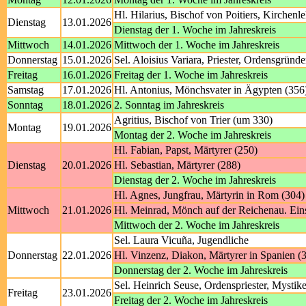
Hl. Hilarius, Bischof von Poitiers, Kirchenl
Dienstag
13.01.2026
Dienstag der 1. Woche im Jahreskreis
Mittwoch
14.01.2026
Mittwoch der 1. Woche im Jahreskreis
Donnerstag
15.01.2026
Sel. Aloisius Variara, Priester, Ordensgründe
Freitag
16.01.2026
Freitag der 1. Woche im Jahreskreis
Samstag
17.01.2026
Hl. Antonius, Mönchsvater in Ägypten (356
Sonntag
18.01.2026
2. Sonntag im Jahreskreis
Agritius, Bischof von Trier (um 330)
Montag
19.01.2026
Montag der 2. Woche im Jahreskreis
Hl. Fabian, Papst, Märtyrer (250)
Dienstag
20.01.2026
Hl. Sebastian, Märtyrer (288)
Dienstag der 2. Woche im Jahreskreis
Hl. Agnes, Jungfrau, Märtyrin in Rom (304)
Mittwoch
21.01.2026
Hl. Meinrad, Mönch auf der Reichenau. Eins
Mittwoch der 2. Woche im Jahreskreis
Sel. Laura Vicuña, Jugendliche
Donnerstag
22.01.2026
Hl. Vinzenz, Diakon, Märtyrer in Spanien (
Donnerstag der 2. Woche im Jahreskreis
Sel. Heinrich Seuse, Ordenspriester, Mystik
Freitag
23.01.2026
Freitag der 2. Woche im Jahreskreis